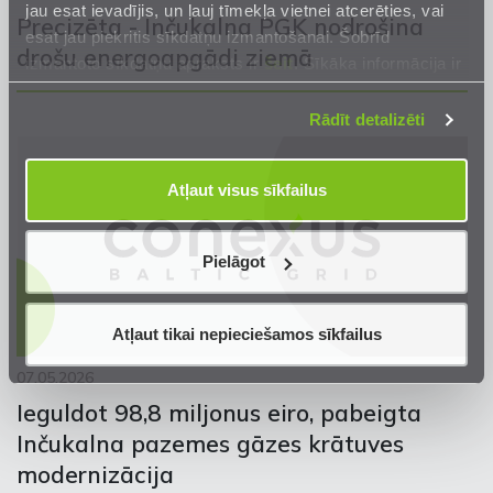
jau esat ievadījis, un ļauj tīmekļa vietnei atcerēties, vai
Precizēta - Inčukalna PGK nodrošina
esat jau piekritis sīkdatņu izmantošanai. Šobrīd
drošu energoapgādi ziemā
izmantoto sīkdatņu apraksts ir
šeit
. Sīkāka informācija ir
mūsu
Privātuma atrunā
.
Rādīt detalizēti
Atļaut visus sīkfailus
Pielāgot
Atļaut tikai nepieciešamos sīkfailus
07.05.2026
Ieguldot 98,8 miljonus eiro, pabeigta
Inčukalna pazemes gāzes krātuves
modernizācija