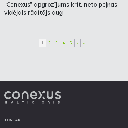
“Conexus” apgrozījums krīt, neto peļņas
vidējais rādītājs aug
1
2
3
4
5
›
»
KONTAKTI