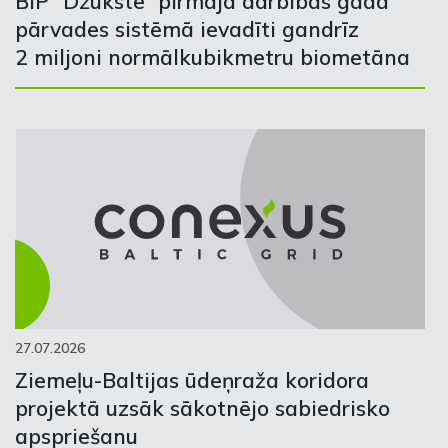
BIP “Džūkste” pirmajā darbības gadā
pārvades sistēmā ievadīti gandrīz
2 miljoni normālkubikmetru biometāna
27.07.2026
Ziemeļu-Baltijas ūdeņraža koridora
projektā uzsāk sākotnējo sabiedrisko
apspriešanu