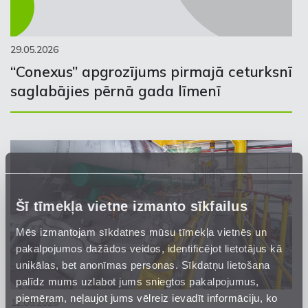
29.05.2026
“Conexus” apgrozījums pirmajā ceturksnī
saglabājies pērnā gada līmenī
Šī tīmekļa vietne izmanto sīkfailus
Mēs izmantojam sīkdatnes mūsu tīmekļa vietnēs un
pakalpojumos dažādos veidos, identificējot lietotājus kā
unikālas, bet anonīmas personas. Sīkdatņu lietošana
palīdz mums uzlabot jums sniegtos pakalpojumus,
piemēram, neļaujot jums vēlreiz ievadīt informāciju, ko
12.05.2026