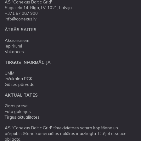
AS "Conexus Baltic Grid"
Stigu iela 14, Rīga, LV-1021, Latvija
+371 67 087 900
info@conexus.lv
ĀTRĀS SAITES
Akcionāriem
Iepirkumi
Vakances
TIRGUS INFORMĀCIJA
UMM
Inčukalna PGK
Gāzes pārvade
AKTUALITĀTES
Ziņas presei
Foto galerijas
Tirgus aktualitātes
AS "Conexus Baltic Grid" tīmekļvietnes satura kopēšana un
pārpublicēšana komerciālos nolūkos ir aizliegta. Citējot atsauce
obligāta.