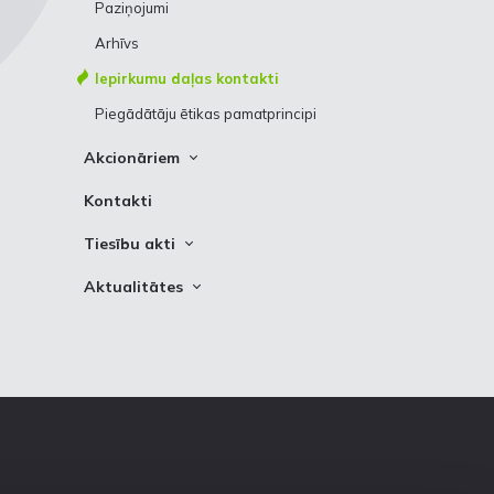
Kredītreitings
Paziņojumi
Vēsture
Obligācijas
Arhīvs
Iepirkumu daļas kontakti
Piegādātāju ētikas pamatprincipi
Akcionāriem
Informācija
Kontakti
Korporatīvā sociālā atbildība
Tiesību akti
Kontaktinformācija
Latvijas tiesību akti
Aktualitātes
Eiropas Savienības tiesību akti
Ziņas
Citi saistošie dokumenti
Aktualitātes sistēmas lietotājiem
Foto galerijas
Logo