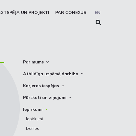
LGTSPĒJA UN PROJEKTI
PAR CONEXUS
EN
Par mums
Conexus vizītkarte
Atbildīga uzņēmējdarbība
Misija. Vīzija. Vērtības
Cel trauksmi
Karjeras iespējas
Vidēja termiņa stratēģija
Privātuma atruna
Vakances
Pārskati un ziņojumi
Akcionāru struktūra
Sīkdatņu deklarēšana
Kādēļ izvēlēties strādāt Conexus
Attīstības plāni
Iepirkumi
Struktūra
Prakses iespējas
Finanšu pārskati
Iepirkumi
Padome
PSO ziņojumi
Izsoles
Valde