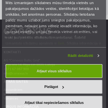
Mēs izmantojam sīkdatnes mūsu tīmekļa vietnēs un
pakalpojumos dažādos veidos, identificējot lietotājus kā
unikālas, bet anonīmas personas. Sīkdatņu lietošana
palīdz mums uzlabot jums sniegtos pakalpojumus,
piemēram, neļaujot jums vēlreiz ievadīt informāciju, ko
jau esat ievadījis, un ļauj tīmekļa vietnei atcerēties, vai
esat jau piekritis sīkdatņu izmantošanai. Šobrīd
izmantoto sīkdatņu apraksts ir
šeit
. Sīkāka informācija ir
mūsu
Privātuma atrunā
.
KONTAKTI
Rādīt detalizēti
AS "Conexus Baltic Grid"
Stigu iela 14, Rīga, LV-1021, Latvija
+371 67 087 900
Atļaut visus sīkfailus
info@conexus.lv
ĀTRĀS SAITES
Pielāgot
Akcionāriem
Iepirkumi
Vakances
Atļaut tikai nepieciešamos sīkfailus
TIRGUS INFORMĀCIJA