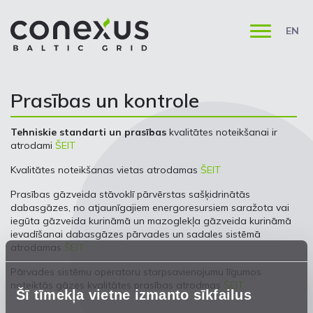
EN
Prasības un kontrole
Tehniskie standarti un prasības
kvalitātes noteikšanai ir
atrodami
ŠEIT
Kvalitātes noteikšanas vietas atrodamas
ŠEIT
Prasības gāzveida stāvoklī pārvērstas sašķidrinātās
dabasgāzes, no atjaunīgajiem energoresursiem saražota vai
iegūta gāzveida kurināmā un mazoglekļa gāzveida kurināmā
ievadīšanai dabasgāzes pārvades un sadales sistēmā
atrodamas
ŠEIT
Pārvades sistēmu operatoru starpsavienojumu līgumos
noteiktās gāzes kvalitātes prasības atrodmas
ŠEIT
Šī tīmekļa vietne izmanto sīkfailus