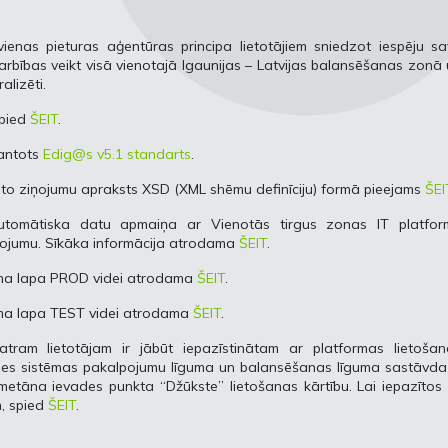
enas pieturas aģentūras principa lietotājiem sniedzot iespēju sa
bības veikt visā vienotajā Igaunijas – Latvijas balansēšanas zonā
alizēti.
spied
ŠEIT
.
mantots
Edig@s v5.1 standarts
.
etoto ziņojumu apraksts XSD (XML shēmu definīciju) formā pieejams
ŠEI
 automātiska datu apmaiņa ar Vienotās tirgus zonas IT platfor
enojumu. Sīkāka informācija atrodama
ŠEIT
.
uma lapa PROD videi atrodama
ŠEIT
.
uma lapa TEST videi atrodama
ŠEIT
.
tram lietotājam ir jābūt iepazīstinātam ar platformas lietošan
des sistēmas pakalpojumu līguma un balansēšanas līguma sastāvdaļ
metāna ievades punkta “Džūkste” lietošanas kārtību. Lai iepazītos
, spied
ŠEIT
.