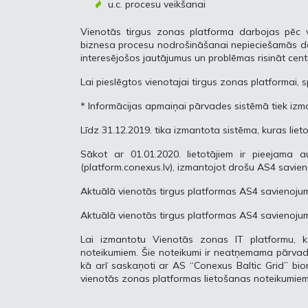
u.c. procesu veikšanai
Vienotās tirgus zonas platforma darbojas pēc vi
biznesa procesu nodrošināšanai nepieciešamās dar
interesējošos jautājumus un problēmas risināt centr
Lai pieslēgtos vienotajai tirgus zonas platformai, 
* Informācijas apmaiņai pārvades sistēmā tiek iz
Līdz 31.12.2019. tika izmantota sistēma, kuras li
Sākot ar 01.01.2020. lietotājiem ir pieejama
(platform.conexus.lv), izmantojot drošu AS4 savi
Aktuālā vienotās tirgus platformas AS4 savienoj
Aktuālā vienotās tirgus platformas AS4 savienoj
Lai izmantotu Vienotās zonas IT platformu, ka
noteikumiem. Šie noteikumi ir neatņemama pārva
kā arī saskaņoti ar AS “Conexus Baltic Grid” bio
vienotās zonas platformas lietošanas noteikumiem