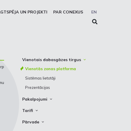
LGTSPĒJA UN PROJEKTI
PAR CONEXUS
EN
Vienotais dabasgāzes tirgus
rp
Vienotās zonas platforma
Sistēmas lietotāji
mu
Prezentācijas
Pakalpojumi
Pārvade
Tarifi
Uzglabāšana
Pārvade
Pārvade
Solidaritātes uzglabāšanas
Uzglabāšana