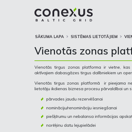
SĀKUMA LAPA
SISTĒMAS LIETOTĀJIEM
VIE
Vienotās zonas pla
Vienotās tirgus zonas platforma ir vietne, kas
aktīvajiem dabasgāzes tirgus dalībniekiem un oper
Vienotās tirgus zonas platformā ir pieejama n
lietotāju ikdienas biznesa procesu pārvaldībai un 
pārvades jaudu rezervēšanai
nomināciju/renomināciju iesniegšanai
piešķīrumu un nebalansa informācijas apskat
norēķinu datu lejupielādei