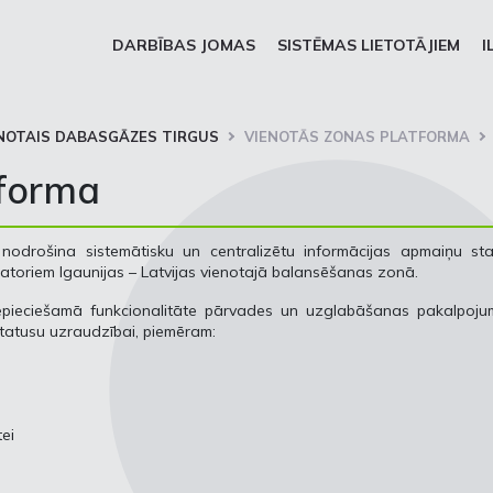
DARBĪBAS JOMAS
SISTĒMAS LIETOTĀJIEM
I
NOTAIS DABASGĀZES TIRGUS
VIENOTĀS ZONAS PLATFORMA
tforma
 nodrošina sistemātisku un centralizētu informācijas apmaiņu sta
atoriem Igaunijas – Latvijas vienotajā balansēšanas zonā.
epieciešamā funkcionalitāte pārvades un uzglabāšanas pakalpoju
statusu uzraudzībai, piemēram:
ei