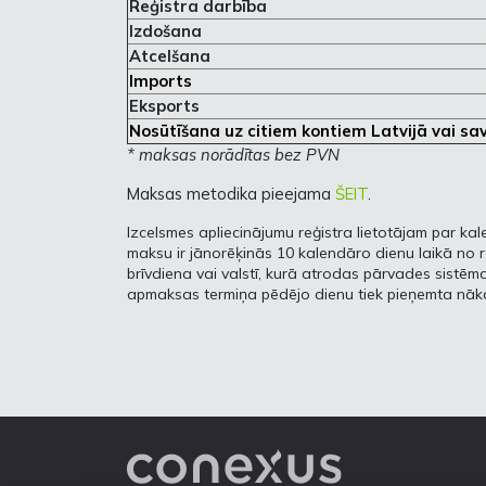
Reģistra darbība
Izdošana
Atcelšana
Imports
Eksports
Nosūtīšana uz citiem kontiem Latvijā vai s
* maksas norādītas bez PVN
Maksas metodika pieejama
ŠEIT
.
Izcelsmes apliecinājumu reģistra lietotājam par k
maksu ir jānorēķinās 10 kalendāro dienu laikā no r
brīvdiena vai valstī, kurā atrodas pārvades sistēm
apmaksas termiņa pēdējo dienu tiek pieņemta nā