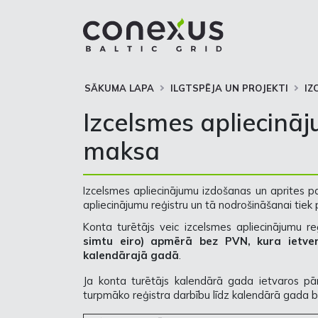
SĀKUMA LAPA
ILGTSPĒJA UN PROJEKTI
IZ
Izcelsmes apliecinā
maksa
Izcelsmes apliecinājumu izdošanas un aprites 
apliecinājumu reģistru un tā nodrošināšanai tie
Konta turētājs veic izcelsmes apliecinājumu
simtu eiro) apmērā bez PVN, kura ietver
kalendārajā gadā
.
Ja konta turētājs kalendārā gada ietvaros pār
turpmāko reģistra darbību līdz kalendārā gada 