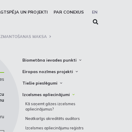
LGTSPĒJA UN PROJEKTI
PAR CONEXUS
EN
A IZMANTOŠANAS MAKSA
Biometāna ievades punkti
Biometāna ievades punkta lietošanas
Eiropas nozīmes projekti
kārtība
es
Latvijas un Lietuvas starpsavienojuma
Tiešie pieslēgumi
uzlabošana
Tiešie pieslēgumi
cu
Izcelsmes apliecinājumi
Inčukalna PGK darbības uzlabošana
nu
Kā saņemt gāzes izcelsmes
Ziemeļu Baltijas ūdeņraža koridors
apliecinājumus?
Biometāna īpatsvara galapatēriņā
ru
Neatkarīgs akreditēts auditors
palielināšana
Izcelsmes apliecinājumu reģistrs