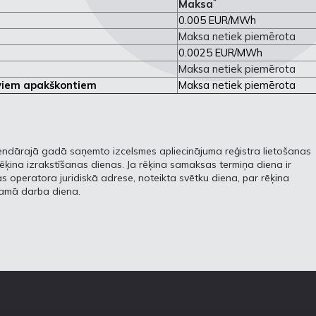
*
Maksa
0.005 EUR/MWh
Maksa netiek piemērota
0.0025 EUR/MWh
Maksa netiek piemērota
aviem apakškontiem
Maksa netiek piemērota
alendārajā gadā saņemto izcelsmes apliecinājuma reģistra lietošanas
ēķina izrakstīšanas dienas. Ja rēķina samaksas termiņa diena ir
as operatora juridiskā adrese, noteikta svētku diena, par rēķina
kamā darba diena.