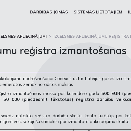
DARBĪBAS JOMAS
SISTĒMAS LIETOTĀJIEM
I
CELSMES APLIECINĀJUMI
IZCELSMES APLIECINĀJUMU REĢISTR
jumu reģistra izmantošanas
pakalpojuma nodrošināšanai Conexus uztur Latvijas gāzes izcelsm
k piemērotas zemāk norādītās maksas.
 reģistra izmantošanas maksu par kalendāro gadu
500 EUR (pie
 50 000 (piecdesmit tūkstošus) reģistra darbību veikša
sniedz noteikto reģistra darbību skaitu, konta turētājs par kat
beigām veic sekojošu samaksu par izmantoto pakalpojumu skaitu: