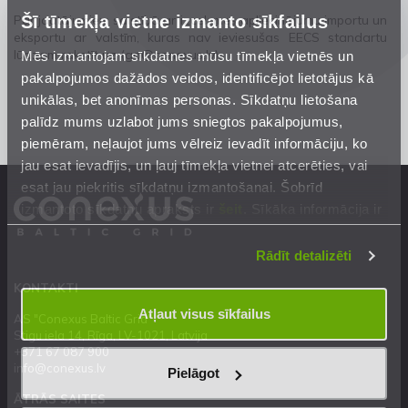
Šī tīmekļa vietne izmanto sīkfailus
Par jautājumiem saistībā ar izcelsmes apliecinājumu importu un
eksportu ar valstīm, kuras nav ieviesušas EECS standartu
lūdzam rakstīt uz (
Mēs izmantojam sīkdatnes mūsu tīmekļa vietnēs un
go@conexus.lv
).
pakalpojumos dažādos veidos, identificējot lietotājus kā
unikālas, bet anonīmas personas. Sīkdatņu lietošana
palīdz mums uzlabot jums sniegtos pakalpojumus,
piemēram, neļaujot jums vēlreiz ievadīt informāciju, ko
jau esat ievadījis, un ļauj tīmekļa vietnei atcerēties, vai
esat jau piekritis sīkdatņu izmantošanai. Šobrīd
izmantoto sīkdatņu apraksts ir
šeit
. Sīkāka informācija ir
mūsu
Privātuma atrunā
.
Rādīt detalizēti
KONTAKTI
Atļaut visus sīkfailus
AS "Conexus Baltic Grid"
Stigu iela 14, Rīga, LV-1021, Latvija
+371 67 087 900
info@conexus.lv
Pielāgot
ĀTRĀS SAITES