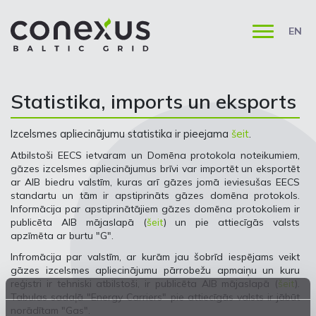
EN
Statistika, imports un eksports
Izcelsmes apliecinājumu statistika ir pieejama
šeit
.
Atbilstoši EECS ietvaram un Domēna protokola noteikumiem,
gāzes izcelsmes apliecinājumus brīvi var importēt un eksportēt
ar AIB biedru valstīm, kuras arī gāzes jomā ieviesušas EECS
standartu un tām ir apstiprināts gāzes domēna protokols.
Informācija par apstiprinātājiem gāzes domēna protokoliem ir
publicēta AIB mājaslapā (
šeit
) un pie attiecīgās valsts
apzīmēta ar burtu "G".
Infromācija par valstīm, ar kurām jau šobrīd iespējams veikt
gāzes izcelsmes apliecinājumu pārrobežu apmaiņu un kuru
reģistri ir tehniski atbilstoši, ir publicēta AIB mājaslapā (
šeit
).
Tabulas sadaļā "Energy Carriers" pie attiecīgās valsts ir jābūt
norādītam "Gas".