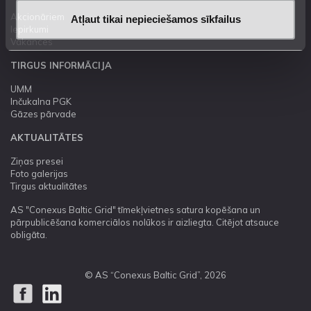
Akcionāriem
Atļaut tikai nepieciešamos sīkfailus
Iepirkumi
Vakances
TIRGUS INFORMĀCIJA
UMM
Inčukalna PGK
Gāzes pārvade
AKTUALITĀTES
Ziņas presei
Foto galerijas
Tirgus aktualitātes
AS "Conexus Baltic Grid" tīmekļvietnes satura kopēšana un
pārpublicēšana komerciālos nolūkos ir aizliegta. Citējot atsauce
obligāta.
© AS “Conexus Baltic Grid”, 2026