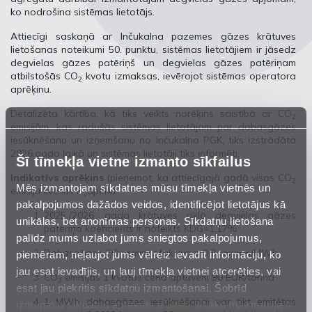
ko nodrošina sistēmas lietotājs.
Attiecīgi saskaņā ar Inčukalna pazemes gāzes krātuves
lietošanas noteikumi 50. punktu, sistēmas lietotājiem ir jāsedz
degvielas gāzes patēriņš un degvielas gāzes patēriņam
atbilstošās CO
kvotu izmaksas, ievērojot sistēmas operatora
2
aprēķinu.
Detalizēta kārtība, kā tiks veikts norēķins saistībā ar CO
2
emisijām, kas radušās sistēmas lietotājam par dabasgāzes
iesūknēšanu un izņemšanu no Inčukalna PGK, tiks izstrādāta
2026.gada laikā un sistēmas lietotāji tiks informēti.
Šī tīmekļa vietne izmanto sīkfailus
Indikatīvs aprēķins
(pieņemot, ka attiecīgajā gadā visas CO
2
Mēs izmantojam sīkdatnes mūsu tīmekļa vietnēs un
emisiju kvotas ir jāpērk):
pakalpojumos dažādos veidos, identificējot lietotājus kā
2025./2026. gada krātuves ciklā degvielas gāzes
unikālas, bet anonīmas personas. Sīkdatņu lietošana
patēriņa koeficients ir noteikts KDG=1,17%
palīdz mums uzlabot jums sniegtos pakalpojumus,
Dabasgāzes CO
emisiju faktors ir 0.2 tonnas/MWh
piemēram, neļaujot jums vēlreiz ievadīt informāciju, ko
2
jau esat ievadījis, un ļauj tīmekļa vietnei atcerēties, vai
CO
emisijas 1 kvotas cena aptuveni 90 EUR/tonna
2
esat jau piekritis sīkdatņu izmantošanai. Šobrīd
1 MWh dabasgāzes iesūknēšanai var tikt emitētas
izmantoto sīkdatņu apraksts ir
šeit
. Sīkāka informācija ir