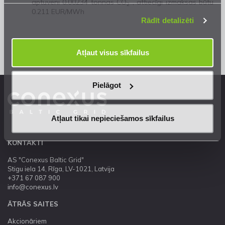
aptuveni 0.00234 tonnas CO
, attiecīgi izmaksas būtu
2
mūsu
Privātuma atrunā
.
0.211 EUR/MWh
Rādīt detalizēti
Atļaut visus sīkfailus
Pielāgot
Atļaut tikai nepieciešamos sīkfailus
KONTAKTI
AS "Conexus Baltic Grid"
Stigu iela 14, Rīga, LV-1021, Latvija
+371 67 087 900
info@conexus.lv
ĀTRĀS SAITES
Akcionāriem