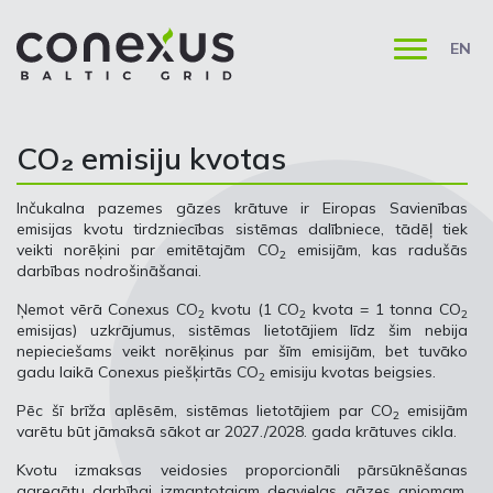
EN
CO₂ emisiju kvotas
Inčukalna pazemes gāzes krātuve ir Eiropas Savienības
emisijas kvotu tirdzniecības sistēmas dalībniece, tādēļ tiek
veikti norēķini par emitētajām CO
emisijām, kas radušās
2
darbības nodrošināšanai.
Ņemot vērā Conexus CO
kvotu (1 CO
kvota = 1 tonna CO
2
2
2
emisijas) uzkrājumus, sistēmas lietotājiem līdz šim nebija
nepieciešams veikt norēķinus par šīm emisijām, bet tuvāko
gadu laikā Conexus piešķirtās CO
emisiju kvotas beigsies.
2
Pēc šī brīža aplēsēm, sistēmas lietotājiem par CO
emisijām
2
varētu būt jāmaksā sākot ar 2027./2028. gada krātuves cikla.
Kvotu izmaksas veidosies proporcionāli pārsūknēšanas
agregātu darbībai izmantotajam degvielas gāzes apjomam,