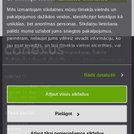
Mēs izmantojam sīkdatnes mūsu tīmekļa vietnēs un
pakalpojumos dažādos veidos, identificējot lietotājus kā
unikālas, bet anonīmas personas. Sīkdatņu lietošana
palīdz mums uzlabot jums sniegtos pakalpojumus,
piemēram, neļaujot jums vēlreiz ievadīt informāciju, ko
jau esat ievadījis, un ļauj tīmekļa vietnei atcerēties, vai
esat jau piekritis sīkdatņu izmantošanai. Šobrīd
izmantoto sīkdatņu apraksts ir
šeit
. Sīkāka informācija ir
mūsu
Privātuma atrunā
.
Rādīt detalizēti
KONTAKTI
AS "Conexus Baltic Grid"
Stigu iela 14, Rīga, LV-1021, Latvija
Atļaut visus sīkfailus
+371 67 087 900
info@conexus.lv
ĀTRĀS SAITES
Pielāgot
Akcionāriem
Iepirkumi
Atļaut tikai nepieciešamos sīkfailus