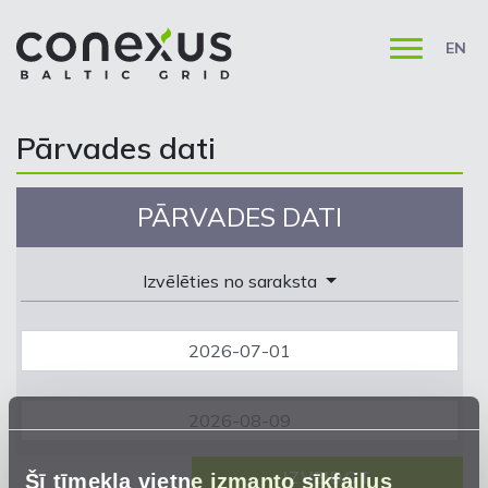
EN
Pārvades dati
PĀRVADES DATI
Izvēlēties no saraksta
Šī tīmekļa vietne izmanto sīkfailus