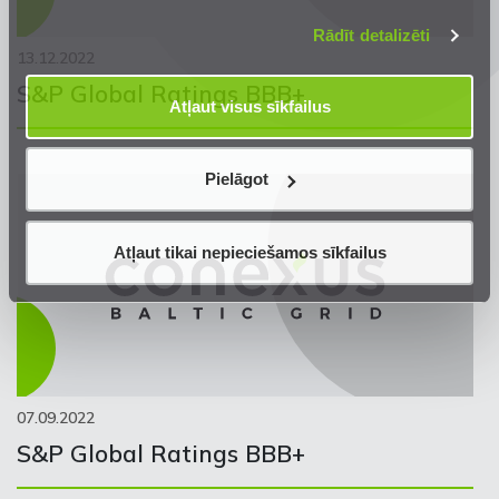
mūsu
Privātuma atrunā
.
Rādīt detalizēti
13.12.2022
S&P Global Ratings BBB+
Atļaut visus sīkfailus
Pielāgot
Atļaut tikai nepieciešamos sīkfailus
07.09.2022
S&P Global Ratings BBB+