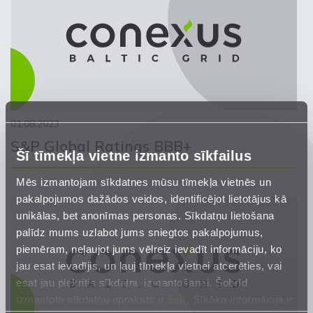
01.08.2023
S&P Global Ratings BBB+
Šī tīmekļa vietne izmanto sīkfailus
Mēs izmantojam sīkdatnes mūsu tīmekļa vietnēs un
pakalpojumos dažādos veidos, identificējot lietotājus kā
unikālas, bet anonīmas personas. Sīkdatņu lietošana
palīdz mums uzlabot jums sniegtos pakalpojumus,
piemēram, neļaujot jums vēlreiz ievadīt informāciju, ko
jau esat ievadījis, un ļauj tīmekļa vietnei atcerēties, vai
esat jau piekritis sīkdatņu izmantošanai. Šobrīd
izmantoto sīkdatņu apraksts ir
šeit
. Sīkāka informācija ir