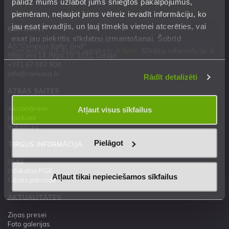
palīdz mums uzlabot jums sniegtos pakalpojumus,
piemēram, neļaujot jums vēlreiz ievadīt informāciju, ko
jau esat ievadījis, un ļauj tīmekļa vietnei atcerēties, vai
KONTAKTI
esat jau piekritis sīkdatņu izmantošanai. Šobrīd
AS "Conexus Baltic Grid"
izmantoto sīkdatņu apraksts ir
šeit
. Sīkāka informācija ir
Stigu iela 14, Rīga, LV-1021, Latvija
mūsu
Privātuma atrunā
.
+371 67 087 900
info@conexus.lv
Rādīt detalizēti
ĀTRĀS SAITES
Akcionāriem
Atļaut visus sīkfailus
Iepirkumi
Vakances
Pielāgot
TIRGUS INFORMĀCIJA
UMM
Inčukalna PGK
Atļaut tikai nepieciešamos sīkfailus
Gāzes pārvade
AKTUALITĀTES
Ziņas presei
Foto galerijas