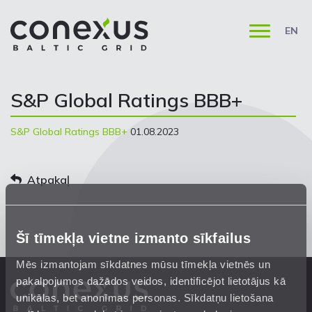
EN
S&P Global Ratings BBB+
S&P Global Ratings BBB+
01.08.2023
Atpakaļ
Šī tīmekļa vietne izmanto sīkfailus
Mēs izmantojam sīkdatnes mūsu tīmekļa vietnēs un
pakalpojumos dažādos veidos, identificējot lietotājus kā
unikālas, bet anonīmas personas. Sīkdatņu lietošana