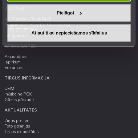
KONTAKTI
Pielāgot
AS "Conexus Baltic Grid"
Stigu iela 14, Rīga, LV-1021, Latvija
+371 67 087 900
Atļaut tikai nepieciešamos sīkfailus
info@conexus.lv
ĀTRĀS SAITES
Akcionāriem
Iepirkumi
Vakances
TIRGUS INFORMĀCIJA
UMM
Inčukalna PGK
Gāzes pārvade
AKTUALITĀTES
Ziņas presei
Foto galerijas
Tirgus aktualitātes