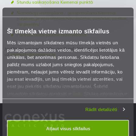
Stundu saskaņošana Kiemenai punktā
Nomināciju iesniegšana / apstiprināšana Kiemenai
punktam, ja operatoriem nav iesūtītas vienādas vērtības
(ar piemēru)
Šī tīmekļa vietne izmanto sīkfailus
Pārtraucamās jaudas rezervēšana
Mēs izmantojam sīkdatnes mūsu tīmekļa vietnēs un
Jautājumu vai neskaidrību gadījumā, lūdzam rakstīt
pakalpojumos dažādos veidos, identificējot lietotājus kā
uz
capacity@conexus.lv
unikālas, bet anonīmas personas. Sīkdatņu lietošana
palīdz mums uzlabot jums sniegtos pakalpojumus,
piemēram, neļaujot jums vēlreiz ievadīt informāciju, ko
jau esat ievadījis, un ļauj tīmekļa vietnei atcerēties, vai
esat jau piekritis sīkdatņu izmantošanai. Šobrīd
izmantoto sīkdatņu apraksts ir
šeit
. Sīkāka informācija ir
mūsu
Privātuma atrunā
.
Rādīt detalizēti
Atļaut visus sīkfailus