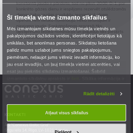
konstantā jauda ir pārdota, tad no plkst. 20:00 D-1, par
konkrēto gāzes dienu ir iespējams rezervēt atslēdzamās
dienas laika jaudas produktu, iesniedzot abiem
Šī tīmekļa vietne izmanto sīkfailus
operatoriem lielāku nomināciju, nekā lietotājam ir
pieejama jauda. Saskaņošanas procesā tiks
Mēs izmantojam sīkdatnes mūsu tīmekļa vietnēs un
apstiprināta lielākā nominācija un papildus tiks piešķirts
pakalpojumos dažādos veidos, identificējot lietotājus kā
atslēdzamās jaudas dienas laika produkts.
unikālas, bet anonīmas personas. Sīkdatņu lietošana
palīdz mums uzlabot jums sniegtos pakalpojumus,
piemēram, neļaujot jums vēlreiz ievadīt informāciju, ko
jau esat ievadījis, un ļauj tīmekļa vietnei atcerēties, vai
esat jau piekritis sīkdatņu izmantošanai. Šobrīd
izmantoto sīkdatņu apraksts ir
šeit
. Sīkāka informācija ir
mūsu
Privātuma atrunā
.
Rādīt detalizēti
Atļaut visus sīkfailus
KONTAKTI
AS "Conexus Baltic Grid"
Stigu iela 14, Rīga, LV-1021, Latvija
Pielāgot