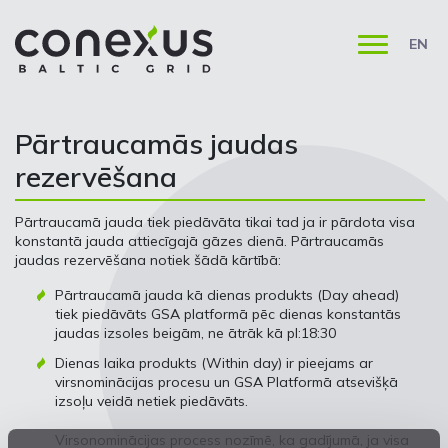
EN
Pārtraucamās jaudas
rezervēšana
Pārtraucamā jauda tiek piedāvāta tikai tad ja ir pārdota visa
konstantā jauda attiecīgajā gāzes dienā. Pārtraucamās
jaudas rezervēšana notiek šādā kārtībā:
Pārtraucamā jauda kā dienas produkts (Day ahead)
tiek piedāvāts GSA platformā pēc dienas konstantās
jaudas izsoles beigām, ne ātrāk kā pl:18:30
Dienas laika produkts (Within day) ir pieejams ar
virsnominācijas procesu un GSA Platformā atsevišķā
izsoļu veidā netiek piedāvāts.
Virsonominācijas process nozīmē, ka gadījumā, ja visa