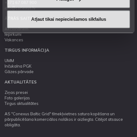
+371 67 087 900
info@conexus.lv
ĀTRĀS SAITES
Atļaut tikai nepieciešamos sīkfailus
Akcionāriem
Iepirkumi
Vakances
TIRGUS INFORMĀCIJA
UMM
Inčukalna PGK
Gāzes pārvade
AKTUALITĀTES
Ziņas presei
Foto galerijas
Tirgus aktualitātes
AS "Conexus Baltic Grid" tīmekļvietnes satura kopēšana un
pārpublicēšana komerciālos nolūkos ir aizliegta. Citējot atsauce
obligāta.