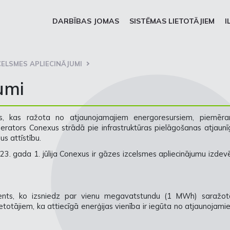
DARBĪBAS JOMAS
SISTĒMAS LIETOTĀJIEM
I
CELSMES APLIECINĀJUMI
umi
es, kas ražota no atjaunojamajiem energoresursiem, piemēra
ators Conexus strādā pie infrastruktūras pielāgošanas atjaunī
us attīstību.
23. gada 1. jūlija Conexus ir gāzes izcelsmes apliecinājumu izdev
uments, ko izsniedz par vienu megavatstundu (1 MWh) saražot
lietotājiem, ka attiecīgā enerģijas vienība ir iegūta no atjaunojam