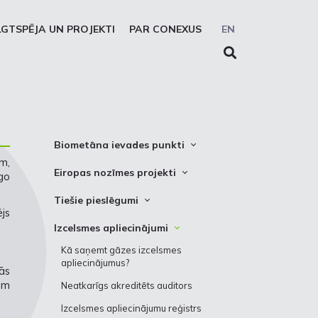
LGTSPĒJA UN PROJEKTI
PAR CONEXUS
EN
Biometāna ievades punkti
m,
Biometāna ievades punkta lietošanas
Eiropas nozīmes projekti
go
kārtība
Latvijas un Lietuvas starpsavienojuma
Tiešie pieslēgumi
uzlabošana
ējs
Tiešie pieslēgumi
Izcelsmes apliecinājumi
Inčukalna PGK darbības uzlabošana
Kā saņemt gāzes izcelsmes
Ziemeļu Baltijas ūdeņraža koridors
apliecinājumus?
ās
Biometāna īpatsvara galapatēriņā
iem
Neatkarīgs akreditēts auditors
palielināšana
Izcelsmes apliecinājumu reģistrs