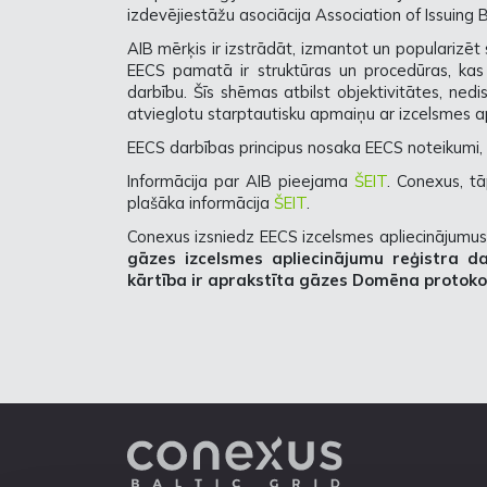
izdevējiestāžu asociācija Association of Issuing 
AIB mērķis ir izstrādāt, izmantot un popularizēt 
EECS pamatā ir struktūras un procedūras, kas
darbību. Šīs shēmas atbilst objektivitātes, nedis
atvieglotu starptautisku apmaiņu ar izcelsmes a
EECS darbības principus nosaka EECS noteikumi,
Informācija par AIB pieejama
ŠEIT
. Conexus, tā
plašāka informācija
ŠEIT
.
Conexus izsniedz EECS izcelsmes apliecinājumus
gāzes izcelsmes apliecinājumu reģistra da
kārtība ir aprakstīta gāzes Domēna protoko