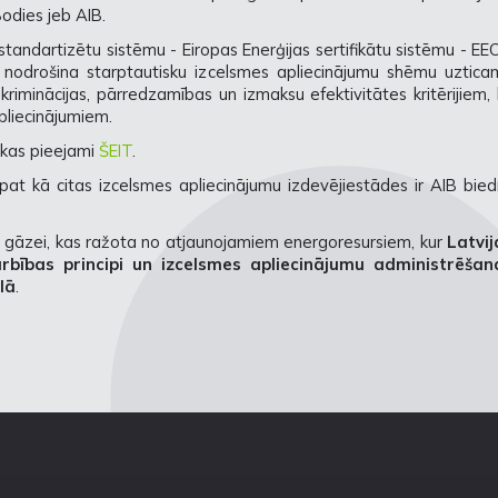
Bodies jeb AIB.
standartizētu sistēmu - Eiropas Enerģijas sertifikātu sistēmu - EE
 nodrošina starptautisku izcelsmes apliecinājumu shēmu uztica
kriminācijas, pārredzamības un izmaksu efektivitātes kritērijiem, 
pliecinājumiem.
 kas pieejami
ŠEIT
.
pat kā citas izcelsmes apliecinājumu izdevējiestādes ir AIB bied
 gāzei, kas ražota no atjaunojamiem energoresursiem, kur
Latvij
rbības principi un izcelsmes apliecinājumu administrēšan
lā
.