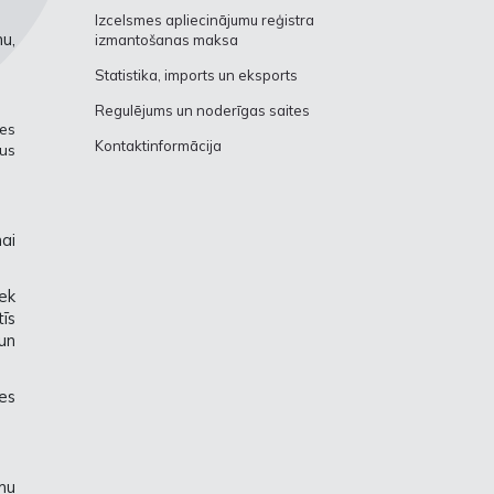
Izcelsmes apliecinājumu reģistra
nu,
izmantošanas maksa
Statistika, imports un eksports
Regulējums un noderīgas saites
es
Kontaktinformācija
šus
ai
ek
tīs
un
es
umu