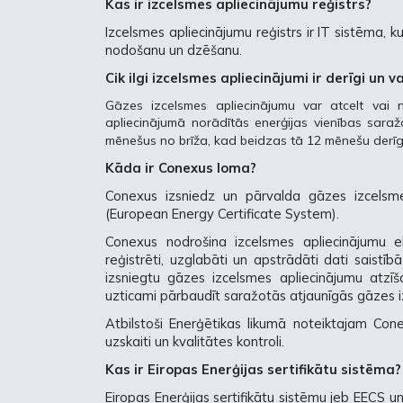
Kas ir izcelsmes apliecinājumu reģistrs?
Izcelsmes apliecinājumu reģistrs ir IT sistēma, 
nodošanu un dzēšanu.
Cik ilgi izcelsmes apliecinājumi ir derīgi un v
Gāzes izcelsmes apliecinājumu var atcelt vai 
apliecinājumā norādītās enerģijas vienības sara
mēnešus no brīža, kad beidzas tā 12 mēnešu derī
Kāda ir Conexus loma?
Conexus izsniedz un pārvalda gāzes izcelsmes 
(European Energy Certificate System).
Conexus nodrošina izcelsmes apliecinājumu ele
reģistrēti, uzglabāti un apstrādāti dati saistīb
izsniegtu gāzes izcelsmes apliecinājumu atzīša
uzticami pārbaudīt saražotās atjaunīgās gāzes i
Atbilstoši Enerģētikas likumā noteiktajam Co
uzskaiti un kvalitātes kontroli.
Kas ir Eiropas Enerģijas sertifikātu sistēma?
Eiropas Enerģijas sertifikātu sistēmu jeb EECS u