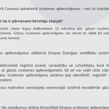
kurā Conexus administrē izcelsmes apliecinājumus – veic to izdoša
ai tie ir pārnesami lietotāju starpā?
nodot citiem tirgus dalībniekiem 12 mēnešus pēc gāzes izcelsm
žošanas. Gāzes izcelsmes apliecinājumu var atcelt ne vēlāk kā se
.
guma termiņš
apliecinājumus atbilstoši Eiropas Enerģijas sertifikātu sistēm
ktroniskā reģistra izveidi, uzraudzību un uzturēšanu, kurā ti
ā ar gāzes izcelsmes apliecinājumiem, kā arī var veikt citās vals
nu. Izcelsmes apliecinājumu sistēma ļauj identificēt, reģistrēt 
zcelsmi.
nexus nodrošina savstarpēji savienotajā sistēmā ievadāmās gāz
n tās noteikumus attīsta brīvprātīgā Eiropas izcelsmes apliecināj