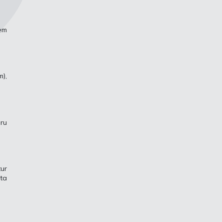
iem
m),
uru
tur
ta