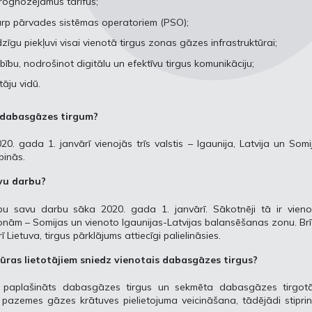
prognozējamus tarifus;
arp pārvades sistēmas operatoriem (PSO);
dzīgu piekļuvi visai vienotā tirgus zonas gāzes infrastruktūrai;
rbību, nodrošinot digitālu un efektīvu tirgus komunikāciju;
āju vidū.
m dabasgāzes tirgum?
. gada 1. janvārī vienojās trīs valstis – Igaunija, Latvija un Somi
pinās.
vu darbu?
ību savu darbu sāka 2020. gada 1. janvārī. Sākotnēji tā ir vieno
onām – Somijas un vienoto Igaunijas-Latvijas balansēšanas zonu. Brī
ietuva, tirgus pārklājums attiecīgi palielināsies.
ras lietotājiem sniedz vienotais dabasgāzes tirgus?
ek paplašināts dabasgāzes tirgus un sekmēta dabasgāzes tirgotā
 pazemes gāzes krātuves pielietojuma veicināšana, tādējādi stipri