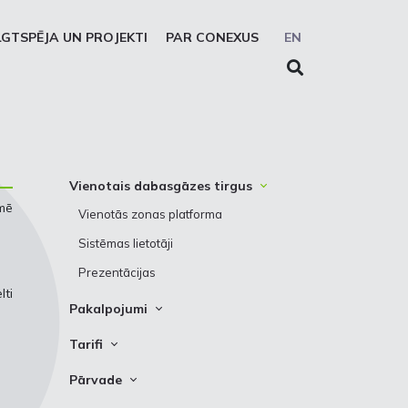
LGTSPĒJA UN PROJEKTI
PAR CONEXUS
EN
Vienotais dabasgāzes tirgus
mē
Vienotās zonas platforma
Sistēmas lietotāji
Prezentācijas
ti
Pakalpojumi
Pārvade
Tarifi
Uzglabāšana
Pārvade
Pārvade
Solidaritātes uzglabāšanas
Uzglabāšana