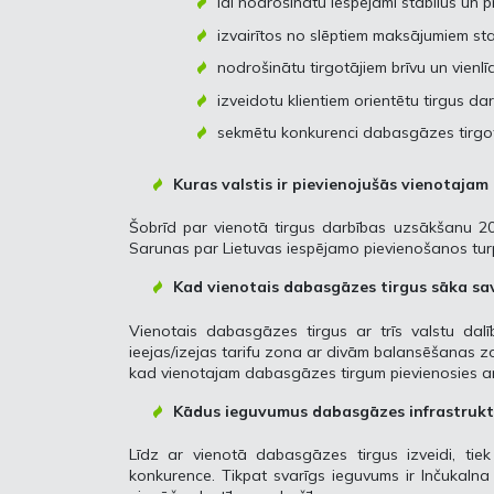
lai nodrošinātu iespējami stabilus un 
izvairītos no slēptiem maksājumiem st
nodrošinātu tirgotājiem brīvu un vienlī
izveidotu klientiem orientētu tirgus da
sekmētu konkurenci dabasgāzes tirgot
Kuras valstis ir pievienojušās vienotaja
Šobrīd par vienotā tirgus darbības uzsākšanu 2020
Sarunas par Lietuvas iespējamo pievienošanos tur
Kad vienotais dabasgāzes tirgus sāka sa
Vienotais dabasgāzes tirgus ar trīs valstu dal
ieejas/izejas tarifu zona ar divām balansēšanas z
kad vienotajam dabasgāzes tirgum pievienosies arī L
Kādus ieguvumus dabasgāzes infrastruktū
Līdz ar vienotā dabasgāzes tirgus izveidi, ti
konkurence. Tikpat svarīgs ieguvums ir Inčukalna