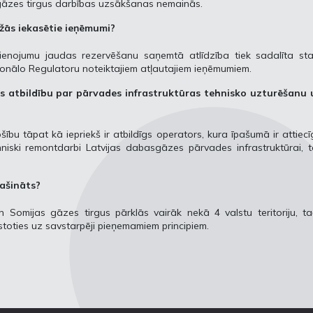
gāzes tirgus darbības uzsākšanas nemainās.
ežās iekasētie ieņēmumi?
vienojumu jaudas rezervēšanu saņemtā atlīdzība tiek sadalīta sta
onālo Regulatoru noteiktajiem atļautajiem ieņēmumiem.
 atbildību par pārvades infrastruktūras tehnisko uzturēšanu 
bu tāpat kā iepriekš ir atbildīgs operators, kura īpašumā ir attiec
hniski remontdarbi Latvijas dabasgāzes pārvades infrastruktūrai, 
lašināts?
un Somijas gāzes tirgus pārklās vairāk nekā 4 valstu teritoriju, t
stoties uz savstarpēji pieņemamiem principiem.