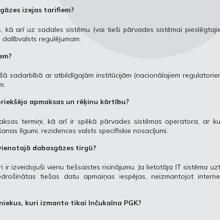
gāzes izejas tarifiem?
s, kā arī uz sadales sistēmu (vai tieši pārvades sistēmai pieslēgtaj
as dalībvalsts regulējumam.
iem?
iešā sadarbībā ar atbildīgajām institūcijām (nacionālajiem regulatorie
m.
priekšējo apmaksas un rēķinu kārtību?
maksas termiņi, kā arī ir spēkā pārvades sistēmas operatora, ar k
nas līgumi, rezidences valsts specifiskie nosacījumi.
 vienotajā dabasgāzes tirgū?
 izveidojuši vienu tiešsaistes risinājumu. Ja lietotāja IT sistēma uz
rošinātas tiešas datu apmaiņas iespējas, neizmantojot interne
niekus, kuri izmanto tikai Inčukalna PGK?