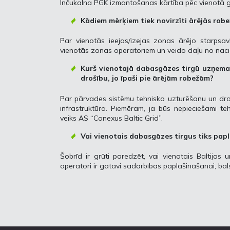
Inčukalna PGK izmantošanas kārtība pēc vienotā 
Kādiem mērķiem tiek novirzīti ārējās rob
Par vienotās ieejas/izejas zonas ārējo starpsa
vienotās zonas operatoriem un veido daļu no naci
Kurš vienotajā dabasgāzes tirgū uzņemas
drošību, jo īpaši pie ārējām robežām?
Par pārvades sistēmu tehnisko uzturēšanu un drošī
infrastruktūra. Piemēram, ja būs nepieciešami te
veiks AS “Conexus Baltic Grid”.
Vai vienotais dabasgāzes tirgus tiks pap
Šobrīd ir grūti paredzēt, vai vienotais Baltijas 
operatori ir gatavi sadarbības paplašināšanai, bal