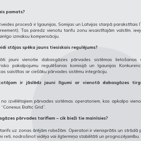
kais pamats?
eides procesā ir Igaunijas, Somijas un Latvijas starpā parakstītais 
ment). Tas paredz vienotu tarifu zonu iesaistītajām valstīm, iee
ainīgo izmaksu kompensāciju.
idi stājas spēka jauns tiesiskais regulējums?
dāti jauni vienotie dabasgāzes pārvades sistēmas lietošanas 
risko pakalpojumu regulēšanas komisijā un Igaunijas Konkurenc
 saistītas ar ciešāku pārvades sistēmu integrāciju.
totājam ir jāslēdz jauni līgumi ar vienotā dabasgāzes
tirg
enu no izvēlētajiem pārvades sistēmas operatoriem, kas apkalpo vien
“Conexus Baltic Grid”.
gāzes pārvades tarifiem – cik bieži tie mainīsies?
s tarifs uz zonas ārējām robežām. Operatori ir vienisprātis un strādā 
mi reti, nodrošinot vidēja vai ilgtermiņa stabilitāti un prognozējamību.