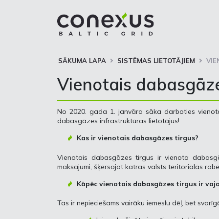
SĀKUMA LAPA
SISTĒMAS LIETOTĀJIEM
VIE
Vienotais dabasgāze
No 2020. gada 1. janvāra sāka darboties vienot
dabasgāzes infrastruktūras lietotājus!
Kas ir vienotais dabasgāzes tirgus?
Vienotais dabasgāzes tirgus ir vienota dabasgāz
maksājumi, šķērsojot katras valsts teritoriālās rob
Kāpēc vienotais dabasgāzes tirgus ir vaj
Tas ir nepieciešams vairāku iemeslu dēļ, bet svarīgāk