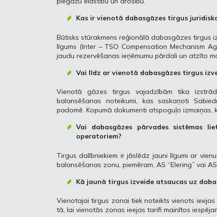
piegāžu elastību un drošību.
Kas ir vienotā dabasgāzes tirgus juridis
Būtisks stūrakmens reģionālā dabasgāzes tirgus izv
līgums (Inter – TSO Compensation Mechanism Agree
jaudu rezervēšanas ieņēmumu pārdali un atzīto m
Vai līdz ar vienotā dabasgāzes tirgus izve
Vienotā gāzes tirgus vajadzībām tika izstrā
balansēšanas noteikumi, kas saskaņoti Sabied
padomē. Kopumā dokumenti atspoguļo izmaiņas, kas
Vai dabasgāzes pārvades sistēmas lie
operatoriem?
Tirgus dalībniekiem ir jāslēdz jauni līgumi ar vi
balansēšanas zonu, piemēram, AS “Elering” vai AS 
Kā jaunā tirgus izveide atsaucas uz dabas
Vienotajai tirgus zonai tiek noteikts vienots ieeja
tā, lai vienotās zonas ieejas tarifi mainītos iespēja