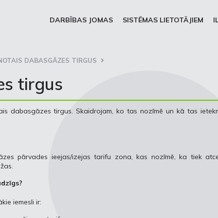
DARBĪBAS JOMAS
SISTĒMAS LIETOTĀJIEM
I
NOTAIS DABASGĀZES TIRGUS
s tirgus
ais dabasgāzes tirgus. Skaidrojam, ko tas nozīmē un kā tas ietek
es pārvades ieejas/izejas tarifu zona, kas nozīmē, ka tiek atcel
ežas.
adzīgs?
ie iemesli ir: