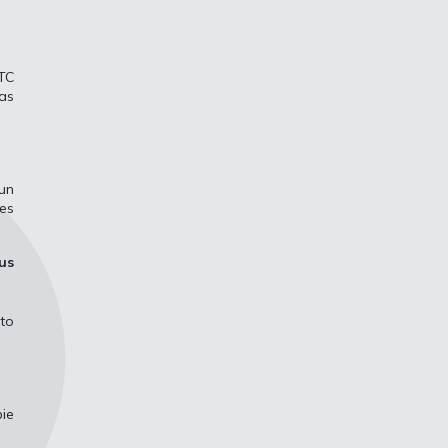
ITC
jas
un
es
us
oto
pie