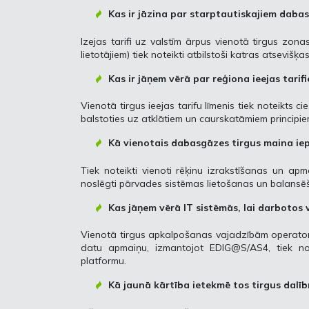
Kas ir jāzina par starptautiskajiem dabas
Izejas tarifi uz valstīm ārpus vienotā tirgus zona
lietotājiem) tiek noteikti atbilstoši katras atsevišķ
Kas ir jāņem vērā par reģiona ieejas tarif
Vienotā tirgus ieejas tarifu līmenis tiek noteikts c
balstoties uz atklātiem un caurskatāmiem principie
Kā vienotais dabasgāzes tirgus maina ie
Tiek noteikti vienoti rēķinu izrakstīšanas un ap
noslēgti pārvades sistēmas lietošanas un balansēša
Kas jāņem vērā IT sistēmās, lai darbotos
Vienotā tirgus apkalpošanas vajadzībām operatori ir
datu apmaiņu, izmantojot EDIG@S/AS4, tiek nod
platformu.
Kā jaunā kārtība ietekmē tos tirgus dalīb