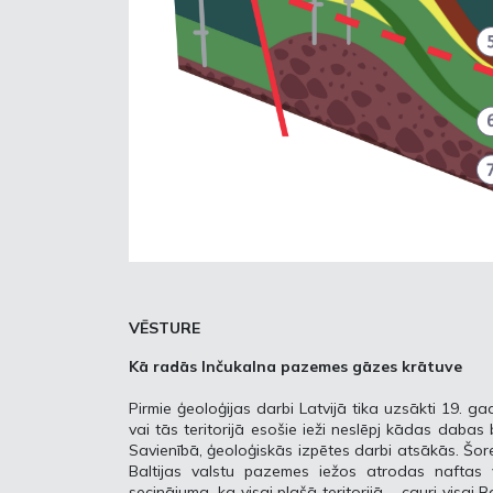
VĒSTURE
Kā radās Inčukalna pazemes gāzes krātuve
Pirmie ģeoloģijas darbi Latvijā tika uzsākti 19. ga
vai tās teritorijā esošie ieži neslēpj kādas daba
Savienībā, ģeoloģiskās izpētes darbi atsākās. Šorei
Baltijas valstu pazemes iežos atrodas naftas
secinājuma, ka visai plašā teritorijā – cauri visai B