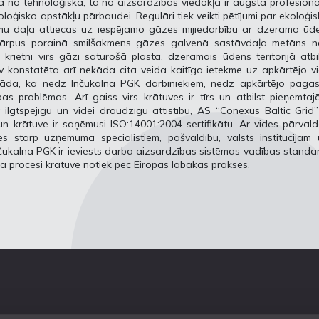
kā no tehnoloģiskā, tā no aizsardzības viedokļa ir augstā profesion
oloģisko apstākļu pārbaudei. Regulāri tiek veikti pētījumi par ekoloģi
umu daļa attiecas uz iespējamo gāzes mijiedarbību ar dzeramo ūde
, ka ārpus porainā smilšakmens gāzes galvenā sastāvdaļa metāns n
ietni virs gāzi saturošā plasta, dzeramais ūdens teritorijā atbi
 konstatēta arī nekāda cita veida kaitīga ietekme uz apkārtējo vi
rāda, ka nedz Inčukalna PGK darbiniekiem, nedz apkārtējo pagas
bas problēmas. Arī gaiss virs krātuves ir tīrs un atbilst pieņemta
gtspējīgu un videi draudzīgu attīstību, AS “Conexus Baltic Grid”
un krātuve ir saņēmusi ISO:14001:2004 sertifikātu. Ar vides pārval
es starp uzņēmuma speciālistiem, pašvaldību, valsts institūcijām
nčukalna PGK ir ieviests darba aizsardzības sistēmas vadības standa
ā procesi krātuvē notiek pēc Eiropas labākās prakses.