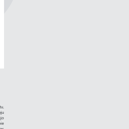
tu,
mju
ējo
ie
jas