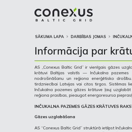
SĀKUMA LAPA
DARBĪBAS JOMAS
INČUKAL
Informācija par krāt
AS „Conexus Baltic Grid” ir vienīgais gāzes uzg
krātuvi Baltijas valstīs — Inčukalna pazemes 
nodrošināšanu un reģiona enerģētisko drošību. 
tirdzniecībai Latvijas vai citos tirgos. Sistēmas 
Inčukalna pazemes gāzes krātuve ļauj uzglabāt l
reģiona prasības, pieaugot energoresursa piepra
INČUKALNA PAZEMES GĀZES KRĀTUVES RAK
Gāzes uzglabāšana
AS “Conexus Baltic Grid” struktūrā ietilpst Inčuka