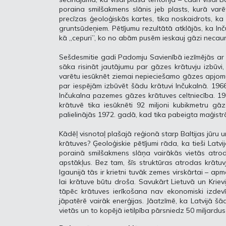
poraina smilšakmens slānis jeb plasts, kurā varē
precīzas ģeoloģiskās kartes, tika noskaidrots, ka 
gruntsūdeņiem. Pētījumu rezultātā atklājās, ka I
kā „cepuri”, ko no abām pusēm ieskauj gāzi necaur
Sešdesmitie gadi Padomju Savienībā iezīmējās ar p
sāka risināt jautājumu par gāzes krātuvju izbūvi
varētu iesūknēt ziemai nepieciešamo gāzes apjomu
par iespējām izbūvēt šādu krātuvi Inčukalnā. 19
Inčukalna pazemes gāzes krātuves celtniecība. 1
krātuvē tika iesūknēti 92 miljoni kubikmetru gā
palielinājās 1972. gadā, kad tika pabeigta maģistr
Kādēļ visnotaļ plašajā reģionā starp Baltijas jūru 
krātuves? Ģeoloģiskie pētījumi rāda, ka tieši Latvij
porainā smilšakmens slāņa vairākās vietās atro
apstākļus. Bez tam, šīs struktūras atrodas krāt
Igaunijā tās ir krietni tuvāk zemes virskārtai – a
lai krātuve būtu droša. Savukārt Lietuvā un Kriev
tāpēc krātuves ierīkošana nav ekonomiski izdevīg
jāpatērē vairāk enerģijas. Jāatzīmē, ka Latvijā 
vietās un to kopējā ietilpība pārsniedz 50 miljardus