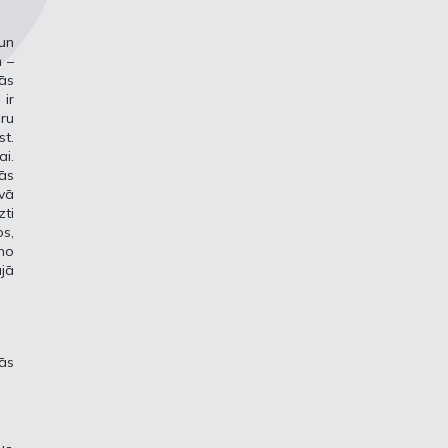
un
m –
tās
 ir
ru
st.
ai.
kās
vā
zti
os,
 no
jā
tās