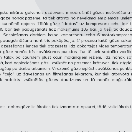
isko iekārtu galvenais uzdevums ir nodrošināt gāzes iesūknēšanu 
gāze nonāk pazemē, tā tiek attīrīta no nevēlamajiem piemaisījumie
amā kurināmā apjoms. Tālāk gāze "dodas" uz kompresoru cehu, kur 
 bar tiek paaugstināts līdz maksimums 105 bar, jo tieši tik daudz
ā. Saspiešanas darbiem kalpo kompresoru ceha 6 motorkompreso
paaugstināšana norit trīs pakāpēs, jo, šī procesa laikā gāze sakar
zesēšanas ierīcēs tiek atdzesēts līdz apkārtējās vides temperatūr
ā gāze nonāk trīs savākšanas punktos. Tur tā tiek sadalīta vairā
tālāk pa caurulēm plūst cauri mālainajiem iežiem, līdz nonāk sa
ā, kad nepieciešams gāzi izsūknēt no pazemes krātuves, tiek atgrie
t augšup pa darba urbumiem. Virszemē gāze ieplūst savākšanas punkt
 "ceļo" uz žāvēšanas un filtrēšanas iekārtām, kur tiek atbrīvota
ek noteikts izsūknētās gāzes daudzums un tā nonāk maģistrāla
s, dabasgāze lielākoties tiek izmantota apkurei, tādēļ vislielākais 