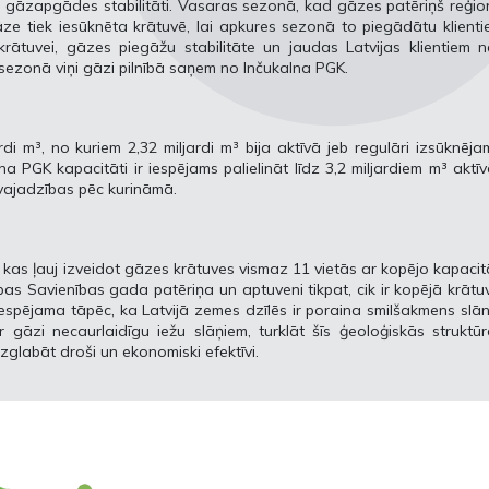
ās gāzapgādes stabilitāti. Vasaras sezonā, kad gāzes patēriņš reģi
āze tiek iesūknēta krātuvē, lai apkures sezonā to piegādātu klient
 krātuvei, gāzes piegāžu stabilitāte un jaudas Latvijas klientiem 
s sezonā viņi gāzi pilnībā saņem no Inčukalna PGK.
rdi m³, no kuriem 2,32 miljardi m³ bija aktīvā jeb regulāri izsūknēj
 PGK kapacitāti ir iespējams palielināt līdz 3,2 miljardiem m³ aktī
 vajadzības pēc kurināmā.
, kas ļauj izveidot gāzes krātuves vismaz 11 vietās ar kopējo kapacit
opas Savienības gada patēriņa un aptuveni tikpat, cik ir kopējā krātu
spējama tāpēc, ka Latvijā zemes dzīlēs ir poraina smilšakmens slān
 gāzi necaurlaidīgu iežu slāņiem, turklāt šīs ģeoloģiskās struktū
zglabāt droši un ekonomiski efektīvi.