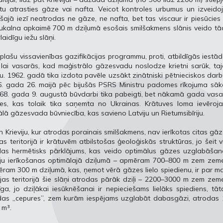
tu atrasties gāze vai nafta. Veicot kontroles urbumus un izveido
šajā iezī neatrodas ne gāze, ne nafta, bet tas viscaur ir piesūcies
nčukalna apkaimē 700 m dziļumā esošais smilšakmens slānis veido t
laidīgu iežu slāņi.
lašu vissavienības gazifikācijas programmu, proti, atbildīgās iestā
, lai vasarās, kad maģistrālo gāzesvadu noslodze krietni sarūk, ta
. 1962. gadā tika izdota pavēle uzsākt zinātniski pētnieciskos dar
66. gada 26. maijā pēc bijušās PSRS Ministru padomes rīkojuma sā
968. gada 9. augustā būvdarbi tika pabeigti, bet nākamā gada vas
zes, kas tolaik tika saņemta no Ukrainas. Krātuves loma ievēroja
ālā gāzesvada būvniecība, kas savieno Latviju un Rietumsibīriju.
un Krieviju, kur atrodas porainais smilšakmens, nav ierīkotas citas gā
as teritorijā ir krātuvēm atbilstošas ģeoloģiskās struktūras, jo šeit v
das hermētisks pārklājums, kas veido optimālus gāzes uzglabāšan
uvju ierīkošanas optimālajā dziļumā – apmēram 700–800 m zem zeme
pmēram 300 m dziļumā, kas, ņemot vērā gāzes lielo spiedienu, ir par m
ijas teritorijā šie slāņi atrodas pārāk dziļi – 2200–3000 m zem zem
a, jo dziļākai iesūknēšanai ir nepieciešams lielāks spiediens, tā
šādas „cepures”, zem kurām iespējams uzglabāt dabasgāzi, atrodas
 m³.