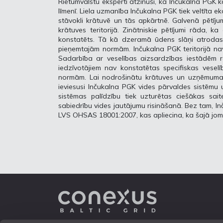
Rietumvalstu eksperti atzinuši, ka Inčukalna PGK 
līmenī. Liela uzmanība Inčukalna PGK tiek veltīta ek
stāvokli krātuvē un tās apkārtnē. Galvenā pētīj
krātuves teritorijā. Zinātniskie pētījumi rāda
konstatēts. Tā kā dzeramā ūdens slāņi atrodas kr
pieņemtajām normām. Inčukalna PGK teritorijā nav
Sadarbība ar veselības aizsardzības iestādēm 
iedzīvotājiem nav konstatētas specifiskas veselī
normām. Lai nodrošinātu krātuves un uzņēmuma il
ieviesusi Inčukalna PGK vides pārvaldes sistēmu 
sistēmas palīdzību tiek uzturētas ciešākas sait
sabiedrību vides jautājumu risināšanā. Bez tam, I
LVS OHSAS 18001:2007, kas apliecina, ka šajā jom