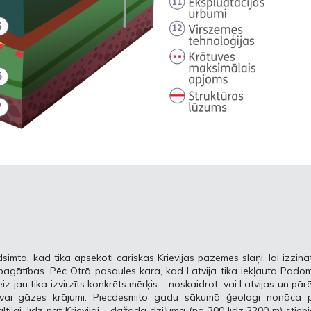
dsimtā, kad tika apsekoti cariskās Krievijas pazemes slāņi, lai izzinā
s bagātības. Pēc Otrā pasaules kara, kad Latvija tika iekļauta Pado
z jau tika izvirzīts konkrēts mērķis – noskaidrot, vai Latvijas un pār
 vai gāzes krājumi. Piecdesmito gadu sākumā ģeologi nonāca p
altijai, līdz pat Krievijai – dažādā dziļumā (no 300 līdz 2200 m) stiep