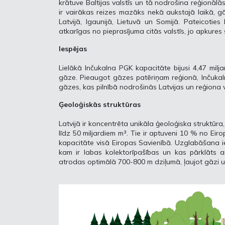
krātuve Baltijas valstīs un tā nodrošina reģionāl
ir vairākas reizes mazāks nekā aukstajā laikā, g
Latvijā, Igaunijā, Lietuvā un Somijā. Pateicoties
atkarīgas no pieprasījuma citās valstīs, jo apkure
Iespējas
Lielākā Inčukalna PGK kapacitāte bijusi 4,47 milja
gāze. Pieaugot gāzes patēriņam reģionā, Inčukalna
gāzes, kas pilnībā nodrošinās Latvijas un reģiona
Ģeoloģiskās struktūras
Latvijā ir koncentrēta unikāla ģeoloģiska struktūra
līdz 50 miljardiem m³. Tie ir aptuveni 10 % no Eir
kapacitāte visā Eiropas Savienībā. Uzglabāšana ie
kam ir labas kolektorīpašības un kas pārklāts ar
atrodas optimālā 700-800 m dziļumā, ļaujot gāzi u