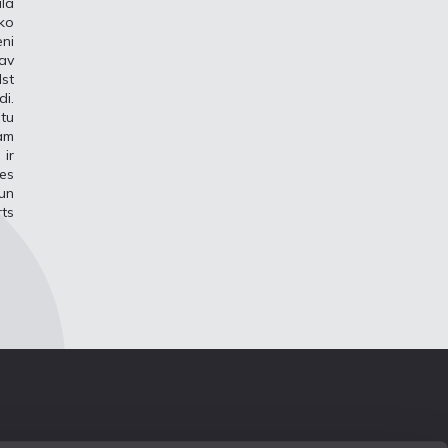
ālā
sko
ni
av
lst
di.
tu
jām
 ir
des
 un
rts