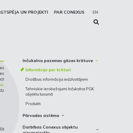
LGTSPĒJA UN PROJEKTI
PAR CONEXUS
EN
Inčukalna pazemes gāzes krātuve
zes
Informācija par krātuvi
es
zi
Drošības informācija iedzīvotājiem
ne
.
Tehniskie ierobežojumi Inčukalna PGK
edz
objektu tuvumā
Produkti
Pārvades sistēma
Gāzes pārvades sistēma
Darbības Conexus objektu
ošā
aizsargjoslās