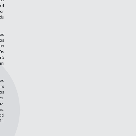
jot
 ar
ādu
des
jās
bus
kās
arā
mi
zes
irs
as
s.
az,
es,
tad
 11