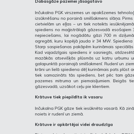
Dabasgāze pazemei jāsagatavo
Inčukalna PGK virszemes un apakšzemes tehnoloģ
izsūknēšanu no porainā smilšakmens slāņa. Pirms 
cietvielām un eļļas – un tiek noteikts iesūknēj
spiediens no maģistrālajā gāzesvadā esošajiem 35
nepieciešams, lai nogādātu gāzi 700 m dziļum
agregāti, kuru kopējā jauda ir 34 MW. Spiediena 
Starp saspiešanas pakāpēm kurināmais speciālās d
Kad vajadzīgais spiediens ir sasniegts, atdzesēt
mazākās atsevišķās plūsmās uz katru urbumu un 
galapunktā porainajā smilšakmenī. Rudenī un ziem
krāni un lielā spiediena dēļ kurināmais pats plūs
tiek samazināts tās spiediens, bet pēc tam gāze
pazemes mitruma un piemaisījumiem. Beigās ti
gāzesvadā, uzsākot ceļu pie klientiem.
Krātuve tiek piepildīta ik vasaru
Inčukalna PGK gāze tiek iesūknēta vasarā. Kā zinām
noiets ir rudenī un ziemā.
Krātuve ir apkārtējai videi draudzīga