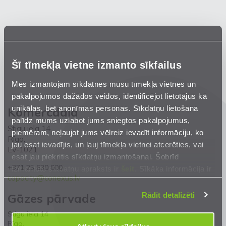
Šī tīmekļa vietne izmanto sīkfailus
Mēs izmantojam sīkdatnes mūsu tīmekļa vietnēs un
pakalpojumos dažādos veidos, identificējot lietotājus kā
unikālas, bet anonīmas personas. Sīkdatņu lietošana
Komercdaļa
palīdz mums uzlabot jums sniegtos pakalpojumus,
Stigu iela 14
piemēram, neļaujot jums vēlreiz ievadīt informāciju, ko
Rīga,
jau esat ievadījis, un ļauj tīmekļa vietnei atcerēties, vai
LV-1021
esat jau piekritis sīkdatņu izmantošanai. Šobrīd
+371 25 630 000
izmantoto sīkdatņu apraksts ir
šeit
. Sīkāka informācija ir
capacity@conexus.lv
mūsu
Privātuma atrunā
.
Rādīt detalizēti
Gāzes pārvade
Stigu iela 14
Rīga,