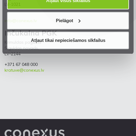
Atļaut visus sīkfailus
LV-1021
Pielāgot
info@conexus.lv
Inčukalna PGK
Atļaut tikai nepieciešamos sīkfailus
Krimuldas pagasts
Siguldas novads,
LV-2144
+371 67 048 000
kratuve@conexus.lv