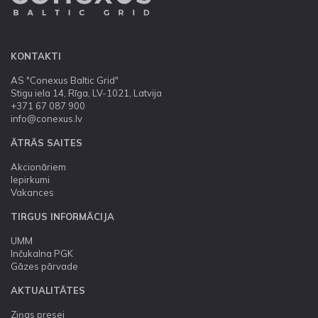
KONTAKTI
AS "Conexus Baltic Grid"
Stigu iela 14, Rīga, LV-1021, Latvija
+371 67 087 900
info@conexus.lv
ĀTRĀS SAITES
Akcionāriem
Iepirkumi
Vakances
TIRGUS INFORMĀCIJA
UMM
Inčukalna PGK
Gāzes pārvade
AKTUALITĀTES
Ziņas presei