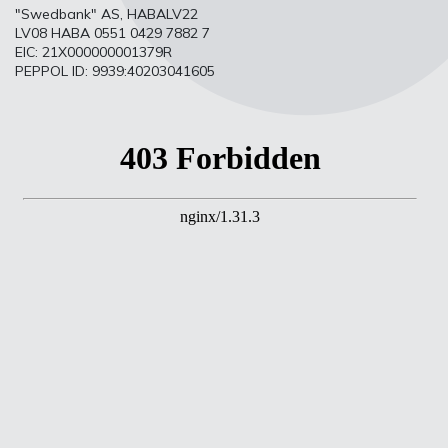
"Swedbank" AS, HABALV22
LV08 HABA 0551 0429 7882 7
EIC: 21X000000001379R
PEPPOL ID: 9939:40203041605