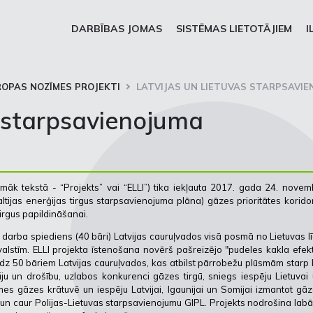
DARBĪBAS JOMAS
SISTĒMAS LIETOTĀJIEM
I
ROPAS NOZĪMES PROJEKTI
LATVIJAS UN LIETUVAS STARPSAVI
s starpsavienojuma
māk tekstā - “Projekts” vai “ELLI”) tika iekļauta 2017. gada 24. novem
tijas enerģijas tirgus starpsavienojuma plāna) gāzes prioritātes korido
tirgus papildināšanai.
darba spiediens (40 bāri) Latvijas cauruļvados visā posmā no Lietuvas l
valstīm. ELLI projekta īstenošana novērš pašreizējo "pudeles kakla efek
 līdz 50 bāriem Latvijas cauruļvados, kas atbilst pārrobežu plūsmām starp
ciju un drošību, uzlabos konkurenci gāzes tirgū, sniegs iespēju Lietuvai
mes gāzes krātuvē un iespēju Latvijai, Igaunijai un Somijai izmantot gā
un caur Polijas-Lietuvas starpsavienojumu GIPL. Projekts nodrošina lab