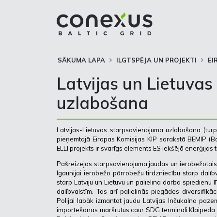
SĀKUMA LAPA
ILGTSPĒJA UN PROJEKTI
EI
Latvijas un Lietuva
uzlabošana
Latvijas-Lietuvas starpsavienojuma uzlabošana (turp
pieņemtajā Eiropas Komisijas KIP sarakstā BEMIP (Bal
ELLI projekts ir svarīgs elements ES iekšējā enerģijas 
Pašreizējās starpsavienojuma jaudas un ierobežotais 
Igaunijai ierobežo pārrobežu tirdzniecību starp dalīb
starp Latviju un Lietuvu un palielina darba spiedienu
dalībvalstīm. Tas arī palielinās piegādes diversifikā
Polijai labāk izmantot jaudu Latvijas Inčukalna paze
importēšanas maršrutus caur SDG termināli Klaipēdā 