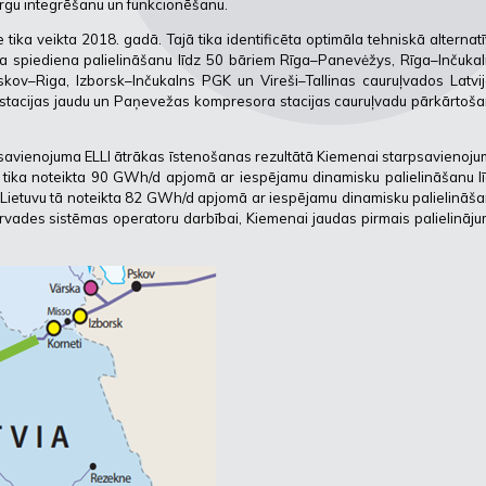
tirgu integrēšanu un funkcionēšanu.
tika veikta 2018. gadā. Tajā tika identificēta optimāla tehniskā alternat
rba spiediena palielināšanu līdz 50 bāriem Rīga–Panevėžys, Rīga–Inčuka
–Pskov–Riga, Izborsk–Inčukalns PGK un Vireši–Tallinas cauruļvados Latvi
as stacijas jaudu un Paņevežas kompresora stacijas cauruļvadu pārkārtoš
psavienojuma ELLI ātrākas īstenošanas rezultātā Kiemenai starpsavienoj
u tika noteikta 90 GWh/d apjomā ar iespējamu dinamisku palielināšanu l
 Lietuvu tā noteikta 82 GWh/d apjomā ar iespējamu dinamisku palielināš
rvades sistēmas operatoru darbībai, Kiemenai jaudas pirmais palielināj