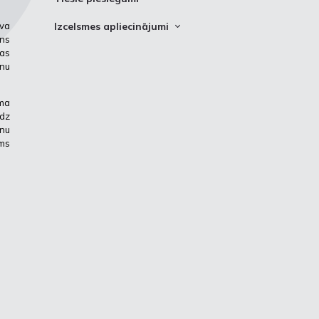
Tiešie pieslēgumi
Izcelsmes apliecinājumi
īva
lns
Kā saņemt gāzes izcelsmes
jas
apliecinājumus?
anu
Neatkarīgs akreditēts auditors
uma
Izcelsmes apliecinājumu reģistrs
īdz
Izcelsmes apliecinājumu reģistra
anu
izmantošanas maksa
ums
Statistika, imports un eksports
Regulējums un noderīgas saites
Kontaktinformācija