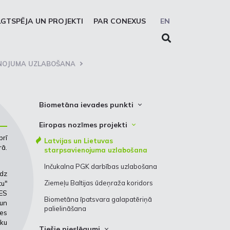
LGTSPĒJA UN PROJEKTI
PAR CONEXUS
EN
ENOJUMA UZLABOŠANA
Biometāna ievades punkti
Biometāna ievades punkta lietošanas
Eiropas nozīmes projekti
kārtība
brī
Latvijas un Lietuvas
rā.
starpsavienojuma uzlabošana
Inčukalna PGK darbības uzlabošana
īdz
Ziemeļu Baltijas ūdeņraža koridors
tu"
 ES
Biometāna īpatsvara galapatēriņā
 un
palielināšana
zes
āku
Tiešie pieslēgumi