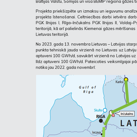
Baltijas Valstu, Somijas un visa BEMIP reģiona gāzes 
Projekta priekšizpēte un izmaksu un ieguvumu analīze 
projekta īstenošanai. Celtniecības darbi ietvēra da
PGK līnijas I, Rīga–Inčukalns PGK līnijas II, Voldaj
teritorijā, kā arī palielinās Kiemenai gāzes mērīšan
Lietuvas teritorijā.
No 2023. gada 13. novembra Lietuvas – Latvijas star
punkta tehniskā jauda virzienā no Lietuvas uz Latvij
aptuveni 100 GWh/d, savukārt virzienā no Latvijas uz
līdz aptuveni 100 GWh/d. Pateicoties veiksmīgajai pā
notika jau 2022. gada novembrī.