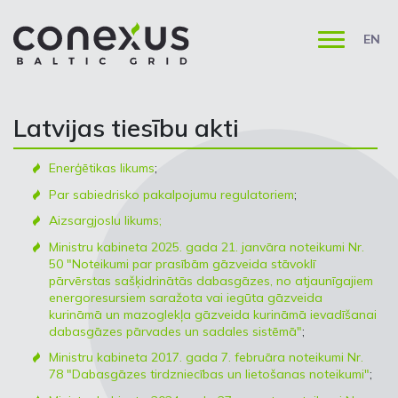
EN
Latvijas tiesību akti
Enerģētikas likums
;
Par sabiedrisko pakalpojumu regulatoriem
;
Aizsargjoslu likums;
Ministru kabineta 2025. gada 21. janvāra noteikumi Nr.
50 "Noteikumi par prasībām gāzveida stāvoklī
pārvērstas sašķidrinātās dabasgāzes, no atjaunīgajiem
energoresursiem saražota vai iegūta gāzveida
kurināmā un mazoglekļa gāzveida kurināmā ievadīšanai
dabasgāzes pārvades un sadales sistēmā"
;
Ministru kabineta 2017. gada 7. februāra noteikumi Nr.
78 "Dabasgāzes tirdzniecības un lietošanas noteikumi"
;