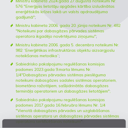
Ministru kabineta 2024.gada 27.augusta noteikumi Nr.
576 "Enerģijas lietotāju apgādes kārtība izsludinātas
enerģētiskās krīzes laikā un valsts apdraudējuma
gadījumā"
;
Ministru kabineta 2006. gada 20. jūnija noteikumi Nr. 482
"Noteikumi par dabasgāzes pārvades sistēmas
operatora ikgadējo novērtējuma ziņojumu"
;
Ministru kabineta 2006. gada 5. decembra noteikumi Nr.
982 “Enerģētikas infrastruktūras objektu aizsargjoslu
noteikšanas metodika”
;
Sabiedrisko pakalpojumu regulēšanas komisijas
padomes 2023.gada 9.marta lēmums Nr.
1/4"Dabasgāzes pārvades sistēmas pieslēguma
noteikumi dabasgāzes sadales sistēmas operatoriem,
biometāna ražotājiem, sašķidrinātās dabasgāzes
termināļa operatoriem un dabasgāzes lietotājiem";
Sabiedrisko pakalpojumu regulēšanas komisijas
padomes 2017.gada 16.februāra lēmums Nr. 1/4
"Vienotā dabasgāzes pārvades un uzglabāšanas
sistēmas operatora un dabasgāzes pārvades sistēmas
operatora sertificēšanas noteikumi
";