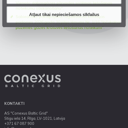
Vienoto dabasgāzes pārvades sistēmas lietošanas
noteikumu saskaņošanu";
Atļaut tikai nepieciešamos sīkfailus
Sabiedrisko pakalpojumu regulēšanas komisijas
padomes 2026.gada 30.jūlija lēmums Nr. 1/16 "Inčukalna
pazemes gāzes krātuves lietošanas noteikumi".
KONTAKTI
AS "Conexus Baltic Grid"
Stigu iela 14, Rīga, LV-1021, Latvija
+371 67 087 900