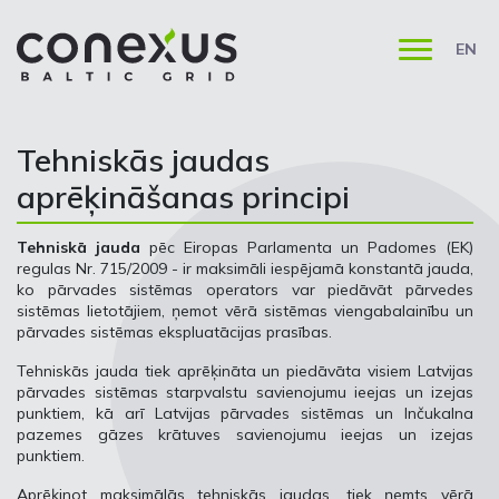
EN
Tehniskās jaudas
aprēķināšanas principi
Tehniskā jauda
pēc Eiropas Parlamenta un Padomes (EK)
regulas Nr. 715/2009 - ir maksimāli iespējamā konstantā jauda,
ko pārvades sistēmas operators var piedāvāt pārvedes
sistēmas lietotājiem, ņemot vērā sistēmas viengabalainību un
pārvades sistēmas ekspluatācijas prasības.
Tehniskās jauda tiek aprēķināta un piedāvāta visiem Latvijas
pārvades sistēmas starpvalstu savienojumu ieejas un izejas
punktiem, kā arī Latvijas pārvades sistēmas un Inčukalna
pazemes gāzes krātuves savienojumu ieejas un izejas
punktiem.
Aprēķinot maksimālās tehniskās jaudas, tiek ņemts vērā