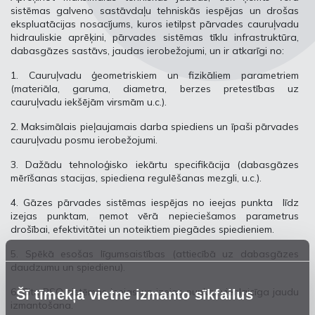
sistēmas galveno sastāvdaļu tehniskās iespējas un drošas
ekspluatācijas nosacījums, kuros ietilpst pārvades cauruļvadu
hidrauliskie aprēķini, pārvades sistēmas tīklu infrastruktūra,
dabasgāzes sastāvs, jaudas ierobežojumi, un ir atkarīgi no:
1. Cauruļvadu ģeometriskiem un fizikāliem parametriem
(materiāla, garuma, diametra, berzes pretestības uz
cauruļvadu iekšējām virsmām u.c.).
2. Maksimālais pieļaujamais darba spiediens un īpaši pārvades
cauruļvadu posmu ierobežojumi.
3. Dažādu tehnoloģisko iekārtu specifikācija (dabasgāzes
mērīšanas stacijas, spiediena regulēšanas mezgli, u.c.).
4. Gāzes pārvades sistēmas iespējas no ieejas punkta līdz
izejas punktam, ņemot vērā nepieciešamos parametrus
drošībai, efektivitātei un noteiktiem piegādes spiedieniem.
5. Spēkā esošas līgumsaistības (attiecībā uz dabasgāzes
daudzumu un spiedienu).
6. Citu PSO sistēmas ieejas un izejas punktu vienlaicīga jaudu
Šī tīmekļa vietne izmanto sīkfailus
izmantošana.