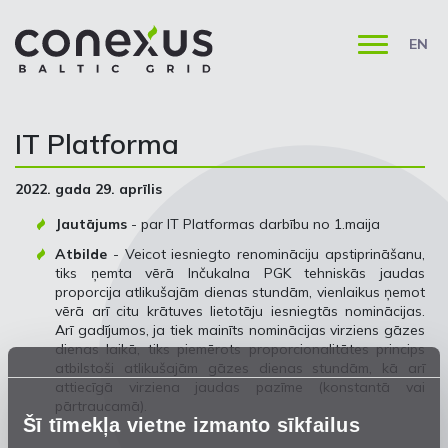
EN
IT Platforma
2022. gada 29. aprīlis
Jautājums
- par IT Platformas darbību no 1.maija
Atbilde
- Veicot iesniegto renomināciju apstiprināšanu,
tiks ņemta vērā Inčukalna PGK tehniskās jaudas
proporcija atlikušajām dienas stundām, vienlaikus ņemot
vērā arī citu krātuves lietotāju iesniegtās nominācijas.
Arī gadījumos, ja tiek mainīts nominācijas virziens gāzes
dienas laikā, tiks piemērots proporcionalitātes princips
atbilstoši atlikušajām gāzes dienas stundām, kā arī
attiecīgā virziena jaudas pazīme (konstantā vai
pārtraucamā).
Šī tīmekļa vietne izmanto sīkfailus