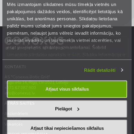
Mēs izmantojam sīkdatnes mūsu tīmekļa vietnēs un
pakalpojumos dažādos veidos, identificējot lietotājus kā
unikālas, bet anonīmas personas. Sīkdatņu lietošana
palīdz mums uzlabot jums sniegtos pakalpojumus,
piemēram, neļaujot jums vēlreiz ievadīt informāciju, ko
jau esat ievadījis, un ļauj tīmekļa vietnei atcerēties, vai
esat jau piekritis sīkdatņu izmantošanai. Šobrīd
izmantoto sīkdatņu apraksts ir
šeit
. Sīkāka informācija ir
mūsu
Privātuma atrunā
.
KONTAKTI
Rādīt detalizēti
AS "Conexus Baltic Grid"
Stigu iela 14, Rīga, LV-1021, Latvija
+371 67 087 900
Atļaut visus sīkfailus
info@conexus.lv
ĀTRĀS SAITES
Pielāgot
Akcionāriem
Iepirkumi
Vakances
Atļaut tikai nepieciešamos sīkfailus