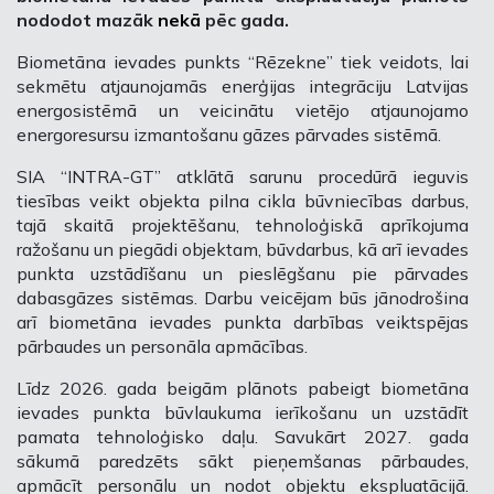
nododot mazāk
nekā
pēc gada.
Biometāna ievades punkts “Rēzekne” tiek veidots, lai
sekmētu atjaunojamās enerģijas integrāciju Latvijas
energosistēmā un veicinātu vietējo atjaunojamo
energoresursu izmantošanu gāzes pārvades sistēmā.
SIA “INTRA-GT” atklātā sarunu procedūrā ieguvis
tiesības veikt objekta pilna cikla būvniecības darbus,
tajā skaitā projektēšanu, tehnoloģiskā aprīkojuma
ražošanu un piegādi objektam, būvdarbus, kā arī ievades
punkta uzstādīšanu un pieslēgšanu pie pārvades
dabasgāzes sistēmas. Darbu veicējam būs jānodrošina
arī biometāna ievades punkta darbības veiktspējas
pārbaudes un personāla apmācības.
Līdz 2026. gada beigām plānots pabeigt biometāna
ievades punkta būvlaukuma ierīkošanu un uzstādīt
pamata tehnoloģisko daļu. Savukārt 2027. gada
sākumā paredzēts sākt pieņemšanas pārbaudes,
apmācīt personālu un nodot objektu ekspluatācijā.