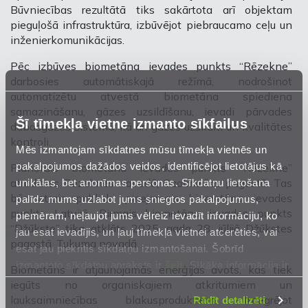
Būvniecības rezultātā tiks sakārtota arī objektam
pieguļošā infrastruktūra, izbūvējot piebraucamo ceļu un
inženierkomunikācijas.
Pēc izbūves biometāna ievades punkts “Rēzekne”
darbosies automātiskajā režīmā, nodrošinot
automatizētu atvestā biometāna spiediena
samazināšanu, gāzes uzsildīšanu, ievadi pārvades
Šī tīmekļa vietne izmanto sīkfailus
dabasgāzes sistēmā, kā arī gāzes uzskaiti un kvalitātes
kontroli.
Mēs izmantojam sīkdatnes mūsu tīmekļa vietnēs un
pakalpojumos dažādos veidos, identificējot lietotājus kā
Plānotais biometāna ievades punkts “Rēzekne”
unikālas, bet anonīmas personas. Sīkdatņu lietošana
atradīsies Rēzeknes novadā, Ozolmuižas pagastā. Tas
būs otrais publiski pieejamais biometāna ievades
palīdz mums uzlabot jums sniegtos pakalpojumus,
punkts Latvijā. Pirmais biometāna ievades punkts
piemēram, neļaujot jums vēlreiz ievadīt informāciju, ko
“Džūkste” tika atklāts 2025. gada 28. jūlijā Džūkstes
jau esat ievadījis, un ļauj tīmekļa vietnei atcerēties, vai
pagastā, Tukuma novadā.
esat jau piekritis sīkdatņu izmantošanai. Šobrīd
izmantoto sīkdatņu apraksts ir
šeit
. Sīkāka informācija ir
Biometāns ir atjaunojamās enerģijas avots, kas tiek
mūsu
Privātuma atrunā
.
iegūts no organiskajiem atkritumiem un
lauksaimniecības blakusproduktiem. Integrējot
Rādīt detalizēti