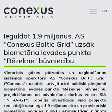
EN
Ieguldot 1,9 miljonus, AS
“Conexus Baltic Grid” uzsāk
biometāna ievades punkta
“Rēzekne” būvniecību
Vienotais gāzes pārvades un uzglabāšanas
sistēmas operators AS "Conexus Baltic Grid"
("Conexus") uzsācis Latvijā otrā publiski pieejamā
biometāna ievades punkta “Rēzekne” būvniecību,
projektēšanas un būvniecības darbus veicot SIA
"INTRA-GT". Kopējās investīcijas visa projekta
realizācijā sasniegs 1,9 miljonus eiro un provizoriski
biometāna ievades punktu ekspluatācijā plānots