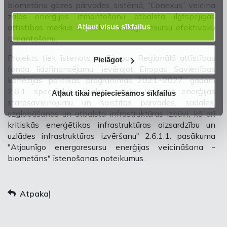
biometānu gāzes pārvades sistēmā, “Conexus” veicina
zaļās enerģijas izmantošanu, atbalsta ilgtspējīgas
Atļaut visus sīkfailus
attīstības mērķus un sekmē vietējo resursu efektīvāku
izmantošanu.
Projekts tiek īstenots ar Eiropas Reģionālā attīstības
Pielāgot
fonda līdzfinansējumu, ievērojot Eiropas Savienības
kohēzijas politikas programmas 2021.–2027. gadam
2.6.1. specifiskā atbalsta mērķa Veicināt enerģijas
Atļaut tikai nepieciešamos sīkfailus
starpsavienojumu un saistītās pārvades, sadales,
uzglabāšanas un atbalsta infrastruktūras izbūvi, kā arī
kritiskās enerģētikas infrastruktūras aizsardzību un
uzlādes infrastruktūras izvēršanu" 2.6.1.1. pasākuma
"Atjaunīgo energoresursu enerģijas veicināšana -
biometāns" īstenošanas noteikumus.
Atpakaļ