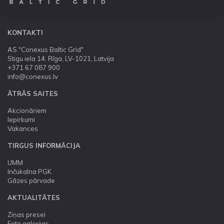
KONTAKTI
AS "Conexus Baltic Grid"
Stigu iela 14, Rīga, LV-1021, Latvija
+371 67 087 900
info@conexus.lv
ĀTRĀS SAITES
Akcionāriem
Iepirkumi
Vakances
TIRGUS INFORMĀCIJA
UMM
Inčukalna PGK
Gāzes pārvade
AKTUALITĀTES
Ziņas presei
Foto galerijas