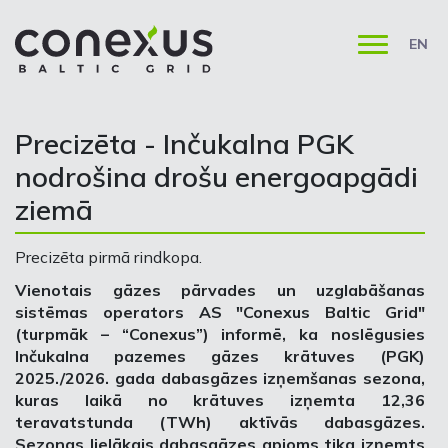
EN
Precizēta - Inčukalna PGK
nodrošina drošu energoapgādi
ziemā
Precizēta pirmā rindkopa.
Vienotais gāzes pārvades un uzglabāšanas
sistēmas operators AS "Conexus Baltic Grid"
(turpmāk – “Conexus”) informē, ka noslēgusies
Inčukalna pazemes gāzes krātuves (PGK)
2025./2026. gada dabasgāzes izņemšanas sezona,
kuras laikā no krātuves izņemta 12,36
teravatstunda (TWh) aktīvās dabasgāzes.
Sezonas lielākais dabasgāzes apjoms tika izņemts