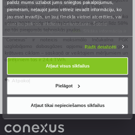
palīdz mums uzlabot jums sniegtos pakalpojumus,
uzkrājums krātuvē šobrīd pārsniedz 6,4 TWh.
piemēram, neļaujot jums vēlreiz ievadīt informāciju, ko
2025./2026. gada dabasgāzes izņemšanas sezona tika
jau esat ievadījis, un ļauj tīmekļa vietnei atcerēties, vai
sākta 2025. gada 15. oktobrī, krātuvi piepildot līdz 58%
esat jau piekritis sīkdatņu izmantošanai. Šobrīd
no tās pieejamās tehniskās jaudas.
izmantoto sīkdatņu apraksts ir
šeit
. Sīkāka informācija ir
mūsu
Privātuma atrunā
.
“Conexus” ir noteicis maksimālo Inčukalna PGK
uzglabājamo dabasgāzes apjomu 2026./2027. gada
Rādīt detalizēti
krātuves ciklam – saskaņā ar veiktajiem mērījumiem un
aprēķiniem tas ir 24,4 TWh.
Atļaut visus sīkfailus
Atpakaļ
Pielāgot
Atļaut tikai nepieciešamos sīkfailus