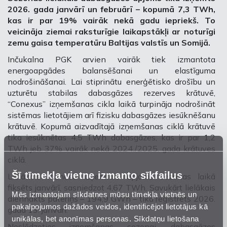
2026. gada janvārī un februārī – kopumā 7,3 TWh,
kas ir par 19% vairāk nekā gadu iepriekš. To
veicināja ziemai raksturīgie laikapstākļi ar noturīgi
zemu gaisa temperatūru Baltijas valstīs un Somijā.
Inčukalna PGK arvien vairāk tiek izmantota
energoapgādes balansēšanai un elastīguma
nodrošināšanai. Lai stiprinātu enerģētisko drošību un
uzturētu stabilas dabasgāzes rezerves krātuvē,
“Conexus” izņemšanas cikla laikā turpināja nodrošināt
sistēmas lietotājiem arī fizisku dabasgāzes iesūknēšanu
krātuvē. Kopumā aizvadītajā izņemšanas ciklā krātuvē
tika iesūknētas 4,5 TWh dabasgāzes, kas ir par 1,2
TWh jeb 37% vairāk nekā 2024./2025. gada krātuves
ciklā.
Šī tīmekļa vietne izmanto sīkfailus
Lielākais mēneša izņemtais apjoms sezonas laikā
fiksēts janvārī, sasniedzot 4,67 TWh. Savukārt lielākais
Mēs izmantojam sīkdatnes mūsu tīmekļa vietnēs un
diennakts patēriņš – 194,9 GWh – tika reģistrēts 2026.
pakalpojumos dažādos veidos, identificējot lietotājus kā
gada 13. janvārī.
unikālas, bet anonīmas personas. Sīkdatņu lietošana
Noslēdzoties izņemšanas sezonai, dabasgāzes