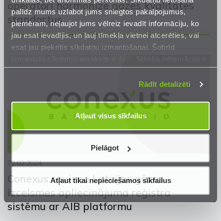
operatori harmonizē gāzes kvalitātes
palīdz mums uzlabot jums sniegtos pakalpojumus,
standartus
piemēram, neļaujot jums vēlreiz ievadīt informāciju, ko
jau esat ievadījis, un ļauj tīmekļa vietnei atcerēties, vai
esat jau piekritis sīkdatņu izmantošanai. Šobrīd
izmantoto sīkdatņu apraksts ir
šeit
. Sīkāka informācija ir
mūsu
Privātuma atrunā
.
Rādīt detalizēti
Atļaut visus sīkfailus
Pielāgot
02.02.2024
Conexus savieno Latvijas gāzes
Atļaut tikai nepieciešamos sīkfailus
izcelsmes apliecinājuma reģistra
sistēmu ar AIB platformu