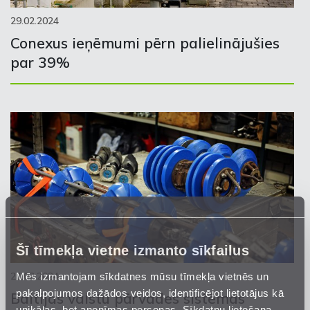
29.02.2024
Conexus ieņēmumi pērn palielinājušies
par 39%
Šī tīmekļa vietne izmanto sīkfailus
Mēs izmantojam sīkdatnes mūsu tīmekļa vietnēs un
21.02.2024
pakalpojumos dažādos veidos, identificējot lietotājus kā
Baltijas valstu pārvades sistēmas
unikālas, bet anonīmas personas. Sīkdatņu lietošana