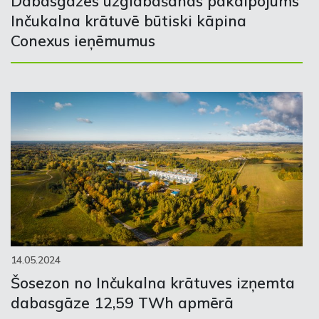
Dabasgāzes uzglabāšanas pakalpojums
Inčukalna krātuvē būtiski kāpina
Conexus ieņēmumus
14.05.2024
Šosezon no Inčukalna krātuves izņemta
dabasgāze 12,59 TWh apmērā