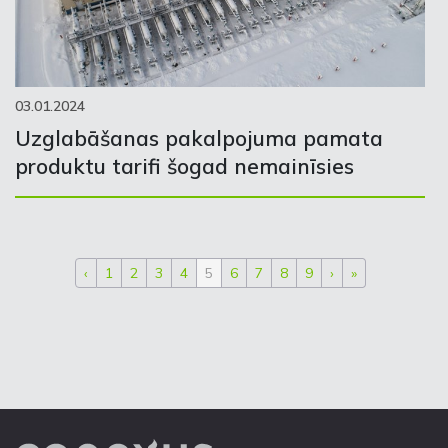
03.01.2024
Uzglabāšanas pakalpojuma pamata
produktu tarifi šogad nemainīsies
‹
1
2
3
4
5
6
7
8
9
›
»