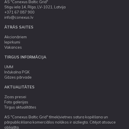
AS "Conexus Baltic Grid"
Stigu iela 14, Rīga, LV-1021, Latvija
+371 67 087 900
info@conexus.lv
ĀTRĀS SAITES
Akcionāriem
Iepirkumi
Vakances
TIRGUS INFORMĀCIJA
UMM
Inčukalna PGK
Gāzes pārvade
AKTUALITĀTES
Ziņas presei
Foto galerijas
Tirgus aktualitātes
AS "Conexus Baltic Grid" tīmekļvietnes satura kopēšana un
pārpublicēšana komerciālos nolūkos ir aizliegta. Citējot atsauce
obligāta.