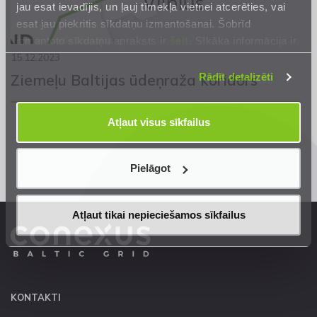
jau esat ievadījis, un ļauj tīmekļa vietnei atcerēties, vai
esat jau piekritis sīkdatņu izmantošanai. Šobrīd
izmantoto sīkdatņu apraksts ir
šeit
. Sīkāka informācija ir
mūsu
Privātuma atrunā
.
15.12.2023
Rādīt detalizēti
Ziemeļu Baltijas ūdeņraža koridors
Atļaut visus sīkfailus
Pielāgot
Atļaut tikai nepieciešamos sīkfailus
KONTAKTI