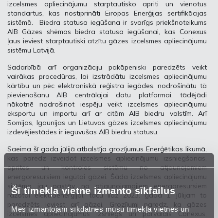
izcelsmes apliecinājumu starptautisko apriti un vienotus
standartus, kas nostiprināti Eiropas Enerģijas sertifikācijas
sistēmā. Biedra statusa iegūšana ir svarīgs priekšnoteikums
AIB Gāzes shēmas biedra statusa iegūšanai, kas Conexus
ļaus ieviest starptautiski atzītu gāzes izcelsmes apliecinājumu
sistēmu Latvijā.
Sadarbībā arī organizāciju pakāpeniski paredzēts veikt
vairākas procedūras, lai izstrādātu izcelsmes apliecinājumu
kārtību un pēc elektroniskā reģistra iegādes, nodrošinātu tā
pievienošanu AIB centrālajai datu platformai, tādējādi
nākotnē nodrošinot iespēju veikt izcelsmes apliecinājumu
eksportu un importu arī ar citām AIB biedru valstīm. Arī
Somijas, Igaunijas un Lietuvas gāzes izcelsmes apliecinājumu
izdevējiestādes ir ieguvušas AIB biedru statusu.
Saeima šī gada jūlijā atbalstīja grozījumus Enerģētikas likumā,
kas paredz izveidot izcelsmes apliecinājumu izsniegšanas,
aprites un kontroles sistēmu no atjaunojamiem
energoresursiem iegūtai gāzei. Šāda izcelsmes apliecinājumu
sistēma jau pastāv no atjaunojamajiem energoresursiem
Šī tīmekļa vietne izmanto sīkfailus
ražotai elektroenerģijai, taču līdz 2023. gada 1. jūlijam to
paredzēts ieviest arī gāzei. Grozījumi paredz, ka gāzes
Mēs izmantojam sīkdatnes mūsu tīmekļa vietnēs un
izcelsmes apliecinājumus izsniegs un pārvaldīs Conexus,