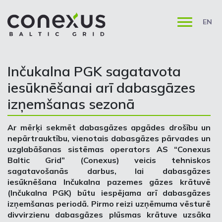
EN
Inčukalna PGK sagatavota
iesūknēšanai arī dabasgāzes
izņemšanas sezonā
Ar mērķi sekmēt dabasgāzes apgādes drošību un
nepārtrauktību, vienotais dabasgāzes pārvades un
uzglabāšanas sistēmas operators AS “Conexus
Baltic Grid” (Conexus) veicis tehniskos
sagatavošanās darbus, lai dabasgāzes
iesūknēšana Inčukalna pazemes gāzes krātuvē
(Inčukalna PGK) būtu iespējama arī dabasgāzes
izņemšanas periodā. Pirmo reizi uzņēmuma vēsturē
divvirzienu dabasgāzes plūsmas krātuve uzsāka