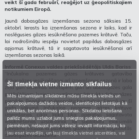
veikt šī gada februārī, reaģējot uz ģeopolitiskajiem
notikumiem Eiropā.
Jaunā dabasgāzes izņemšanas sezona sāksies 15.
oktobrī. Ierasts ka izņemšanas sezona ir laiks, kad ir
noslēgusies gāzes iesūknēšana pazemes krātuvē. Taču,
lai nodrošinātu iespēju novietot papildus dabasgāzes
apjomus krātuvē, tā ir sagatavota iesūknēšanai arī
izņemšanas sezonas laikā
.
Informē Conexus valdes priekšsēdētājs Uldis Bariss
:
“
Inčukalna pazemes gāzes krātuves gatavība
dabasgāzes iesūknēšanai arī izņemšanas sezonā ir laba
Šī tīmekļa vietne izmanto sīkfailus
ziņa gan sistēmas lietotājiem, gan arī dabasgāzes gala
patērētājiem, kuriem ir svarīga nepārtraukta dabasgāzes
Mēs izmantojam sīkdatnes mūsu tīmekļa vietnēs un
piegāde. Reaģējot uz ģeopolitisko situāciju Eiropā, jau šī
pakalpojumos dažādos veidos, identificējot lietotājus kā
gada sākumā
Inčukalna pazemes gāzes krātuve
unikālas, bet anonīmas personas. Sīkdatņu lietošana
izņemšanas cikla laikā tika operatīvi sagatavota
palīdz mums uzlabot jums sniegtos pakalpojumus,
iesūknēšanas uzsākšanai, lai saglabātu maksimāli
piemēram, neļaujot jums vēlreiz ievadīt informāciju, ko
pieejamu Inčukalna pazemes gāzes krātuvē uzglabātās
jau esat ievadījis, un ļauj tīmekļa vietnei atcerēties, vai
dabasgāzes daudzumu
.”