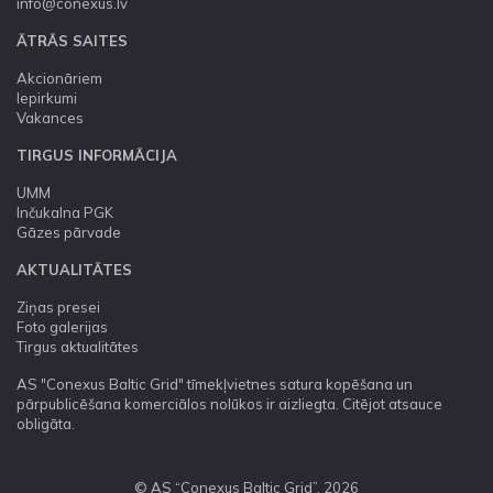
info@conexus.lv
ĀTRĀS SAITES
Akcionāriem
Iepirkumi
Vakances
TIRGUS INFORMĀCIJA
UMM
Inčukalna PGK
Gāzes pārvade
AKTUALITĀTES
Ziņas presei
Foto galerijas
Tirgus aktualitātes
AS "Conexus Baltic Grid" tīmekļvietnes satura kopēšana un
pārpublicēšana komerciālos nolūkos ir aizliegta. Citējot atsauce
obligāta.
© AS “Conexus Baltic Grid”, 2026