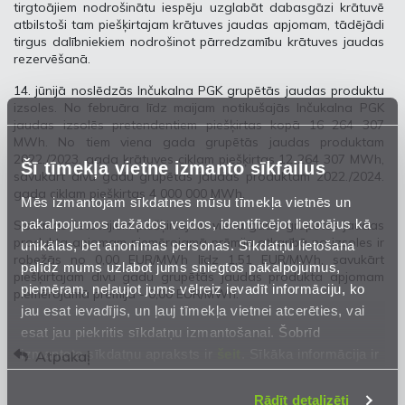
tirgtoājiem nodrošinātu iespēju uzglabāt dabasgāzi krātuvē
atbilstoši tam piešķirtajam krātuves jaudas apjomam, tādējādi
tirgus dalībniekiem nodrošinot pārredzamību krātuves jaudas
rezervēšanā.
14. jūnijā noslēdzās Inčukalna PGK grupētās jaudas produktu
izsoles. No februāra līdz maijam notikušajās Inčukalna PGK
jaudas izsolēs pretendentiem piešķirtas kopā 16 264 307
MWh. No tiem viena gada grupētās jaudas produktam
2022./2023. gada krātuves ciklam piešķirtas 12 264 307 MWh,
Šī tīmekļa vietne izmanto sīkfailus
savukārt divu gadu grupētās jaudas produktam 2022./2024.
gada ciklam piešķirtas 4 000 000 MWh.
Mēs izmantojam sīkdatnes mūsu tīmekļa vietnēs un
pakalpojumos dažādos veidos, identificējot lietotājus kā
Sistēmas lietotājiem piešķirtajam viena gada grupētās jaudas
produkta apjomam piemērojamā prēmija atkarībā no izsoles ir
unikālas, bet anonīmas personas. Sīkdatņu lietošana
robežās no 0,00 EUR/MWh līdz 1,51 EUR/MWh, savukārt
palīdz mums uzlabot jums sniegtos pakalpojumus,
piešķirtajam divu gadu grupētās jaudas produkta apjomam
piemēram, neļaujot jums vēlreiz ievadīt informāciju, ko
piemērojamā prēmija - 0,00 EUR/MWh.
jau esat ievadījis, un ļauj tīmekļa vietnei atcerēties, vai
esat jau piekritis sīkdatņu izmantošanai. Šobrīd
izmantoto sīkdatņu apraksts ir
šeit
. Sīkāka informācija ir
Atpakaļ
mūsu
Privātuma atrunā
.
Rādīt detalizēti