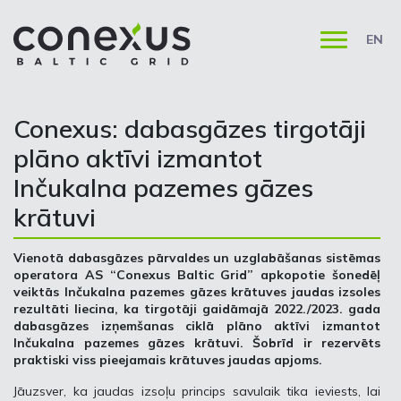
EN
Conexus: dabasgāzes tirgotāji
plāno aktīvi izmantot
Inčukalna pazemes gāzes
krātuvi
Vienotā dabasgāzes pārvaldes un uzglabāšanas sistēmas
operatora AS “Conexus Baltic Grid” apkopotie šonedēļ
veiktās Inčukalna pazemes gāzes krātuves jaudas izsoles
rezultāti liecina, ka tirgotāji gaidāmajā 2022./2023. gada
dabasgāzes izņemšanas ciklā plāno aktīvi izmantot
Inčukalna pazemes gāzes krātuvi. Šobrīd ir rezervēts
praktiski viss pieejamais krātuves jaudas apjoms.
Jāuzsver, ka jaudas izsoļu princips savulaik tika ieviests, lai