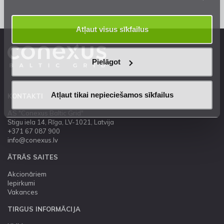
Atļaut visus sīkfailus
Pielāgot
Atļaut tikai nepieciešamos sīkfailus
KONTAKTI
AS "Conexus Baltic Grid"
Stigu iela 14, Rīga, LV-1021, Latvija
+371 67 087 900
info@conexus.lv
ĀTRĀS SAITES
Akcionāriem
Iepirkumi
Vakances
TIRGUS INFORMĀCIJA