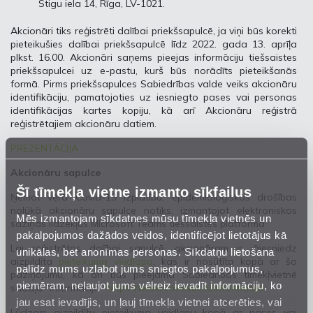
Stigu iela 14, Rīga, LV-1021.
Akcionāri tiks reģistrēti dalībai priekšsapulcē, ja viņi būs korekti
pieteikušies dalībai priekšsapulcē līdz 2022. gada 13. aprīļa
plkst. 16.00. Akcionāri saņems pieejas informāciju tiešsaistes
priekšsapulcei uz e-pastu, kurš būs norādīts pieteikšanās
formā. Pirms priekšsapulces Sabiedrības valde veiks akcionāru
identifikāciju, pamatojoties uz iesniegto pases vai personas
identifikācijas kartes kopiju, kā arī Akcionāru reģistrā
reģistrētajiem akcionāru datiem.
PREZENTĀCIJA
Akcionāru sapulce
Šī tīmekļa vietne izmanto sīkfailus
Ņemot vērā Covid-19 izplatību, epidemioloģiskās drošības
nolūkā akcionāru sapulce notiks, izmantojot elektroniskos
Mēs izmantojam sīkdatnes mūsu tīmekļa vietnēs un
saziņas līdzekļus Microsoft Teams tiešsaistes platformā.
pakalpojumos dažādos veidos, identificējot lietotājus kā
Lai reģistrētos dalībai sapulcē, akcionāram ir jāiesniedz
unikālas, bet anonīmas personas. Sīkdatņu lietošana
aizpildīta
pieteikuma veidlapa
, kas ir nosūtīta kopā ar šo
palīdz mums uzlabot jums sniegtos pakalpojumus,
paziņojumu, kā arī būs pieejama Sabiedrības tīmekļvietnē
piemēram, neļaujot jums vēlreiz ievadīt informāciju, ko
sadaļā “Informācija”
https://www.conexus.lv/informacija
.
jau esat ievadījis, un ļauj tīmekļa vietnei atcerēties, vai
Lūdzam aizpildītu pieteikuma veidlapu kopā ar pases vai