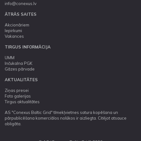
info@conexus.lv
ĀTRĀS SAITES
Akcionāriem
Iepirkumi
Vakances
TIRGUS INFORMĀCIJA
UMM
Inčukalna PGK
Gāzes pārvade
AKTUALITĀTES
Ziņas presei
Foto galerijas
Tirgus aktualitātes
AS "Conexus Baltic Grid" tīmekļvietnes satura kopēšana un
pārpublicēšana komerciālos nolūkos ir aizliegta. Citējot atsauce
obligāta.