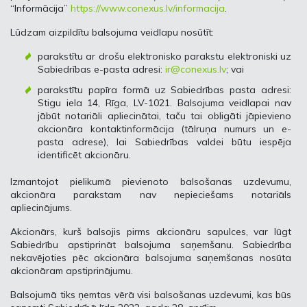
“Informācija”
https://www.conexus.lv/informacija
.
Lūdzam aizpildītu balsojuma veidlapu nosūtīt:
parakstītu ar drošu elektronisko parakstu elektroniski uz
Sabiedrības e-pasta adresi:
ir@conexus.lv
; vai
parakstītu papīra formā uz Sabiedrības pasta adresi:
Stigu iela 14, Rīga, LV-1021. Balsojuma veidlapai nav
jābūt notariāli apliecinātai, taču tai obligāti jāpievieno
akcionāra kontaktinformācija (tālruņa numurs un e-
pasta adrese), lai Sabiedrības valdei būtu iespēja
identificēt akcionāru.
Izmantojot pielikumā pievienoto balsošanas uzdevumu,
akcionāra parakstam nav nepieciešams notariāls
apliecinājums.
Akcionārs, kurš balsojis pirms akcionāru sapulces, var lūgt
Sabiedrību apstiprināt balsojuma saņemšanu. Sabiedrība
nekavējoties pēc akcionāra balsojuma saņemšanas nosūta
akcionāram apstiprinājumu.
Balsojumā tiks ņemtas vērā visi balsošanas uzdevumi, kas būs