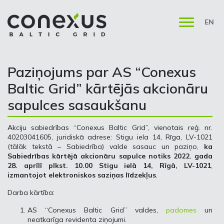
EN
Paziņojums par AS “Conexus
Baltic Grid” kārtējās akcionāru
sapulces sasaukšanu
Akciju sabiedrības “Conexus Baltic Grid”, vienotais reģ. nr.
40203041605, juridiskā adrese: Stigu iela 14, Rīga, LV-1021
(tālāk tekstā – Sabiedrība) valde sasauc un paziņo,
ka
Sabiedrības kārtējā akcionāru sapulce notiks 2022. gada
28. aprīlī plkst. 10.00 Stigu ielā 14, Rīgā, LV-1021
,
izmantojot elektroniskos saziņas līdzekļus
.
Darba kārtība:
AS “Conexus Baltic Grid” valdes,
padomes
un
neatkarīga revidenta ziņojumi.