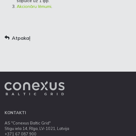
sapulcē uz 1 lpp.
Akcionāru lēmumi
.
Atpakaļ
KONTAKTI
AS "Conexus Baltic Grid"
Stigu iela 14, Rīga, LV-1021, Latvija
+371 67 087 900