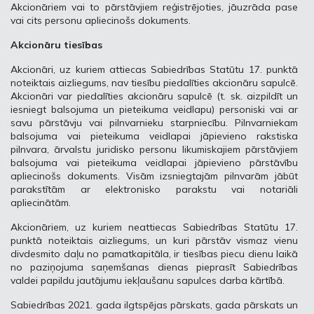
Akcionāriem vai to pārstāvjiem reģistrējoties, jāuzrāda pase
vai cits personu apliecinošs dokuments.
Akcionāru tiesības
Akcionāri, uz kuriem attiecas Sabiedrības Statūtu 17. punktā
noteiktais aizliegums, nav tiesību piedalīties akcionāru sapulcē.
Akcionāri var piedalīties akcionāru sapulcē (t. sk. aizpildīt un
iesniegt balsojuma un pieteikuma veidlapu) personiski vai ar
savu pārstāvju vai pilnvarnieku starpniecību. Pilnvarniekam
balsojuma vai pieteikuma veidlapai jāpievieno rakstiska
pilnvara, ārvalstu juridisko personu likumiskajiem pārstāvjiem
balsojuma vai pieteikuma veidlapai jāpievieno pārstāvību
apliecinošs dokuments. Visām izsniegtajām pilnvarām jābūt
parakstītām ar elektronisko parakstu vai notariāli
apliecinātām.
Akcionāriem, uz kuriem neattiecas Sabiedrības Statūtu 17.
punktā noteiktais aizliegums, un kuri pārstāv vismaz vienu
divdesmito daļu no pamatkapitāla, ir tiesības piecu dienu laikā
no paziņojuma saņemšanas dienas pieprasīt Sabiedrības
valdei papildu jautājumu iekļaušanu sapulces darba kārtībā.
Sabiedrības 2021. gada ilgtspējas pārskats, gada pārskats un