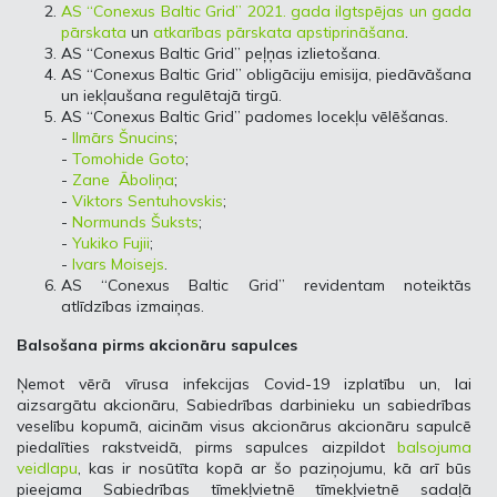
AS “Conexus Baltic Grid” 2021. gada ilgtspējas un gada
pārskata
un
atkarības pārskata apstiprināšana
.
AS “Conexus Baltic Grid” peļņas izlietošana.
AS “Conexus Baltic Grid” obligāciju emisija, piedāvāšana
un iekļaušana regulētajā tirgū.
AS “Conexus Baltic Grid” padomes locekļu vēlēšanas.
-
Ilmārs Šnucins
;
-
Tomohide Goto
;
-
Zane Āboliņa
;
-
Viktors Sentuhovskis
;
-
Normunds Šuksts
;
-
Yukiko Fujii
;
-
Ivars Moisejs
.
AS “Conexus Baltic Grid” revidentam noteiktās
atlīdzības izmaiņas.
Balsošana pirms akcionāru sapulces
Ņemot vērā vīrusa infekcijas Covid-19 izplatību un, lai
aizsargātu akcionāru, Sabiedrības darbinieku un sabiedrības
veselību kopumā, aicinām visus akcionārus akcionāru sapulcē
piedalīties rakstveidā, pirms sapulces aizpildot
balsojuma
veidlapu
, kas ir nosūtīta kopā ar šo paziņojumu, kā arī būs
pieejama Sabiedrības tīmekļvietnē tīmekļvietnē sadaļā