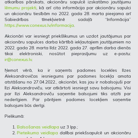
atkarības pārskats, akcionāru sapulcē izskatāmo jautājumu
lēmumu projekti
, kā arī cita informācija par akcionāru sapulci
un akcionāru tiesībām no 2022. gada 28. marta pieejama arī
Sabiedrības tīmekļvietnē sadaļā “Informācija”
https://www.conexus.lv/informacija
.
Akcionāri var iesniegt priekšlikumus un uzdot jautājumus par
akcionāru sapulces darba kārtībā iekļautajiem jautājumiem no
2022. gada 28. marta līdz 2022. gada 27. aprīlim darba dienās
tikai elektroniski, nosūtot pieprasījumu uz e-pastu:
ir@conexus.lv
.
Ņemot vērā, ka ir saņemts padomes locekles Ilzes
Aleksandrovičas iesniegums par padomes locekļa amata
atstāšanu no 27.04.2022., akcionāri, kas jau ir nobalsojuši par
Ilzi Aleksandroviču, var atkārtoti iesniegt savu balsojumu. Visi
par Ilzi Aleksandroviču saņemtie balsojumi tiks atzīti par
nederīgiem. Par pārējiem padomes locekļiem saņemtie
balsojumi būs derīgi.
Pielikumā:
Balsošanas veidlapa
uz 3 lpp.;
Pieteikuma veidlapa
dalībai priekšsapulcē un akcionāru