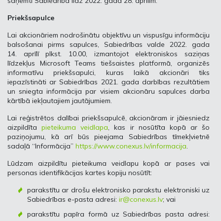
saņemti Sabiedrībā līdz 2022. gada 28. aprīlim.
Priekšsapulce
Lai akcionāriem nodrošinātu objektīvu un vispusīgu informāciju
balsošanai pirms sapulces, Sabiedrības valde 2022. gada
14. aprīlī plkst. 10.00, izmantojot elektroniskos saziņas
līdzekļus Microsoft Teams tiešsaistes platformā, organizēs
informatīvu priekšsapulci, kuras laikā akcionāri tiks
iepazīstināti ar Sabiedrības 2021. gada darbības rezultātiem
un sniegta informācija par visiem akcionāru sapulces darba
kārtībā iekļautajiem jautājumiem.
Lai reģistrētos dalībai priekšsapulcē, akcionāram ir jāiesniedz
aizpildīta
pieteikuma veidlapa
, kas ir nosūtīta kopā ar šo
paziņojumu, kā arī būs pieejama Sabiedrības tīmekļvietnē
sadaļā “Informācija”
https://www.conexus.lv/informacija
.
Lūdzam aizpildītu pieteikuma veidlapu kopā ar pases vai
personas identifikācijas kartes kopiju nosūtīt:
parakstītu ar drošu elektronisko parakstu elektroniski uz
Sabiedrības e-pasta adresi:
ir@conexus.lv
; vai
parakstītu papīra formā uz Sabiedrības pasta adresi: