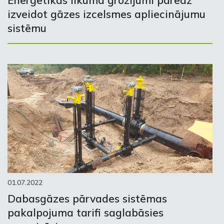
Enerģētikas likuma grozījumi paredz
izveidot gāzes izcelsmes apliecinājumu
sistēmu
01.07.2022
Dabasgāzes pārvades sistēmas
pakalpojuma tarifi saglabāsies