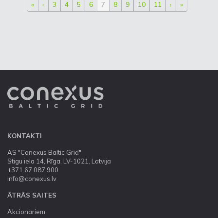
«
‹
3
4
5
6
7
8
9
10
11
›
»
KONTAKTI
AS "Conexus Baltic Grid"
Stigu iela 14, Rīga, LV-1021, Latvija
+371 67 087 900
info@conexus.lv
ĀTRĀS SAITES
Akcionāriem