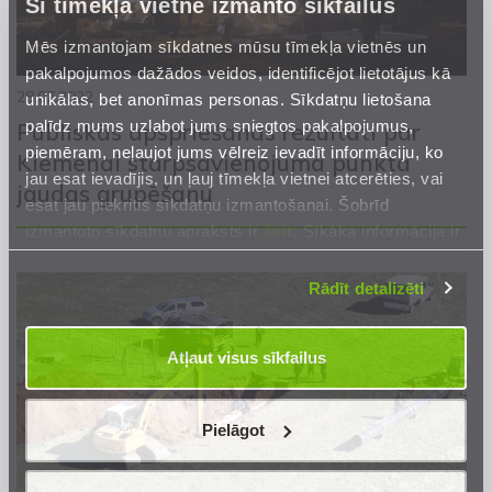
Šī tīmekļa vietne izmanto sīkfailus
Mēs izmantojam sīkdatnes mūsu tīmekļa vietnēs un
pakalpojumos dažādos veidos, identificējot lietotājus kā
28.07.2022
unikālas, bet anonīmas personas. Sīkdatņu lietošana
palīdz mums uzlabot jums sniegtos pakalpojumus,
Publiskās apspriešanas rezultāti par
piemēram, neļaujot jums vēlreiz ievadīt informāciju, ko
Kiemenai starpsavienojuma punkta
jau esat ievadījis, un ļauj tīmekļa vietnei atcerēties, vai
jaudas grupēšanu
esat jau piekritis sīkdatņu izmantošanai. Šobrīd
izmantoto sīkdatņu apraksts ir
šeit
. Sīkāka informācija ir
mūsu
Privātuma atrunā
.
Rādīt detalizēti
Atļaut visus sīkfailus
Pielāgot