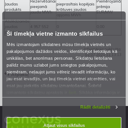
Rezervēšanai
Piemērojamā
Jaudas
pieprasītais kopējais
pieejamā
prēmija
produkts
krātuves jaudas
jauda MWh
EUR/MW
apjoms MWh
Atslēdzamās
jaudas
4 957 552
0
0,00
produkts
Šī tīmekļa vietne izmanto sīkfailus
Mēs izmantojam sīkdatnes mūsu tīmekļa vietnēs un
Informācija publicēta:
pakalpojumos dažādos veidos, identificējot lietotājus kā
02.07.2021 11:13:13
unikālas, bet anonīmas personas. Sīkdatņu lietošana
palīdz mums uzlabot jums sniegtos pakalpojumus,
piemēram, neļaujot jums vēlreiz ievadīt informāciju, ko
Atpakaļ
jau esat ievadījis, un ļauj tīmekļa vietnei atcerēties, vai
esat jau piekritis sīkdatņu izmantošanai. Šobrīd
izmantoto sīkdatņu apraksts ir
šeit
. Sīkāka informācija ir
mūsu
Privātuma atrunā
.
Rādīt detalizēti
Atļaut visus sīkfailus