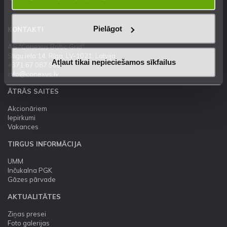
Pielāgot
KONTAKTI
AS "Conexus Baltic Grid"
Stigu iela 14, Rīga, LV-1021, Latvija
Atļaut tikai nepieciešamos sīkfailus
+371 67 087 900
info@conexus.lv
ĀTRĀS SAITES
Akcionāriem
Iepirkumi
Vakances
TIRGUS INFORMĀCIJA
UMM
Inčukalna PGK
Gāzes pārvade
AKTUALITĀTES
Ziņas presei
Foto galerijas