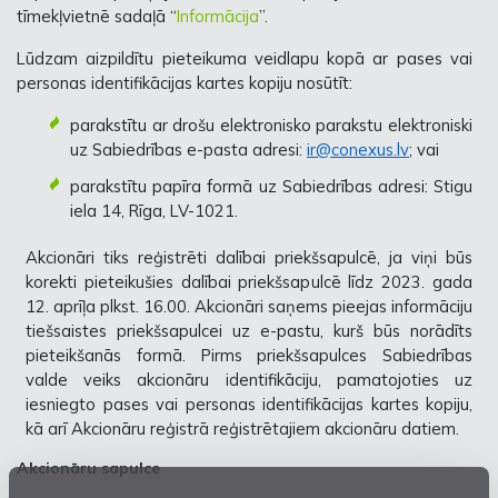
tīmekļvietnē sadaļā “
Informācija
”
.
Lūdzam aizpildītu pieteikuma veidlapu kopā ar pases vai
personas identifikācijas kartes kopiju nosūtīt:
parakstītu ar drošu elektronisko parakstu elektroniski
uz Sabiedrības e-pasta adresi:
ir@conexus.lv
; vai
parakstītu papīra formā uz Sabiedrības adresi:
Stigu
iela 14, Rīga, LV-1021.
Akcionāri tiks reģistrēti dalībai priekšsapulcē, ja viņi būs
korekti pieteikušies dalībai priekšsapulcē līdz 2023. gada
12. aprīļa plkst. 16.00. Akcionāri saņems pieejas informāciju
tiešsaistes priekšsapulcei uz e-pastu, kurš būs norādīts
pieteikšanās formā. Pirms priekšsapulces Sabiedrības
valde veiks akcionāru identifikāciju, pamatojoties uz
iesniegto pases vai personas identifikācijas kartes kopiju,
kā arī Akcionāru reģistrā reģistrētajiem akcionāru datiem.
Akcionāru sapulce