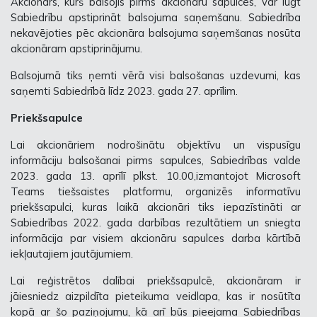
Akcionārs, kurš balsojis pirms akcionāru sapulces, var lūgt
Sabiedrību apstiprināt balsojuma saņemšanu. Sabiedrība
nekavējoties pēc akcionāra balsojuma saņemšanas nosūta
akcionāram apstiprinājumu.
Balsojumā tiks ņemti vērā visi balsošanas uzdevumi, kas
saņemti Sabiedrībā līdz 2023. gada 27. aprīlim.
Priekšsapulce
Lai akcionāriem nodrošinātu objektīvu un vispusīgu
informāciju balsošanai pirms sapulces, Sabiedrības valde
2023. gada 13. aprīlī plkst. 10.00,izmantojot Microsoft
Teams tiešsaistes platformu, organizēs informatīvu
priekšsapulci, kuras laikā akcionāri tiks iepazīstināti ar
Sabiedrības 2022. gada darbības rezultātiem un sniegta
informācija par visiem akcionāru sapulces darba kārtībā
iekļautajiem jautājumiem.
Lai reģistrētos dalībai priekšsapulcē, akcionāram ir
jāiesniedz aizpildīta pieteikuma veidlapa, kas ir nosūtīta
kopā ar šo paziņojumu, kā arī būs pieejama Sabiedrības