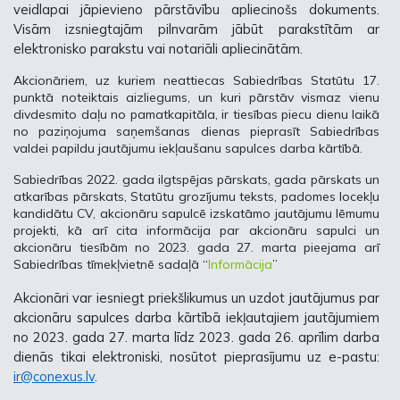
veidlapai jāpievieno pārstāvību apliecinošs dokuments.
Visām izsniegtajām pilnvarām jābūt parakstītām ar
elektronisko parakstu vai notariāli apliecinātām.
Akcionāriem, uz kuriem neattiecas Sabiedrības Statūtu 17.
punktā noteiktais aizliegums, un kuri pārstāv vismaz vienu
divdesmito daļu no pamatkapitāla, ir tiesības piecu dienu laikā
no paziņojuma saņemšanas dienas pieprasīt Sabiedrības
valdei papildu jautājumu iekļaušanu sapulces darba kārtībā.
Sabiedrības 2022. gada ilgtspējas pārskats, gada pārskats un
atkarības pārskats, Statūtu grozījumu teksts, padomes locekļu
kandidātu CV, akcionāru sapulcē izskatāmo jautājumu lēmumu
projekti, kā arī cita informācija par akcionāru sapulci un
akcionāru tiesībām no 2023. gada 27. marta pieejama arī
Sabiedrības tīmekļvietnē sadaļā “
Informācija
”
Akcionāri var iesniegt priekšlikumus un uzdot jautājumus par
akcionāru sapulces darba kārtībā iekļautajiem jautājumiem
no 2023. gada 27. marta līdz 2023. gada 26. aprīlim darba
dienās tikai elektroniski, nosūtot pieprasījumu uz e-pastu:
ir@conexus.lv
.