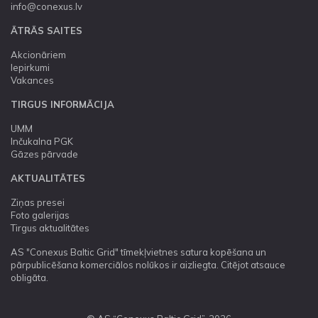
info@conexus.lv
ĀTRĀS SAITES
Akcionāriem
Iepirkumi
Vakances
TIRGUS INFORMĀCIJA
UMM
Inčukalna PGK
Gāzes pārvade
AKTUALITĀTES
Ziņas presei
Foto galerijas
Tirgus aktualitātes
AS "Conexus Baltic Grid" tīmekļvietnes satura kopēšana un
pārpublicēšana komerciālos nolūkos ir aizliegta. Citējot atsauce
obligāta.