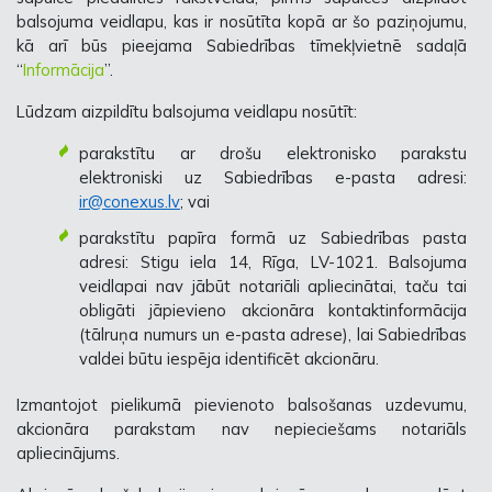
balsojuma veidlapu, kas ir nosūtīta kopā ar šo paziņojumu,
kā arī būs
pieejama Sabiedrības tīmekļvietnē
sadaļā
“
Informācija
”
.
Lūdzam aizpildītu balsojuma veidlapu nosūtīt:
parakstītu ar drošu elektronisko parakstu
elektroniski uz Sabiedrības e-pasta adresi:
ir@conexus.lv
; vai
parakstītu papīra formā uz Sabiedrības pasta
adresi:
Stigu iela 14, Rīga, LV-1021
. Balsojuma
veidlapai nav jābūt notariāli apliecinātai, taču tai
obligāti jāpievieno akcionāra kontaktinformācija
(tālruņa numurs un e-pasta adrese), lai Sabiedrības
valdei būtu iespēja identificēt akcionāru.
Izmantojot pielikumā pievienoto balsošanas uzdevumu,
akcionāra parakstam nav nepieciešams notariāls
apliecinājums.