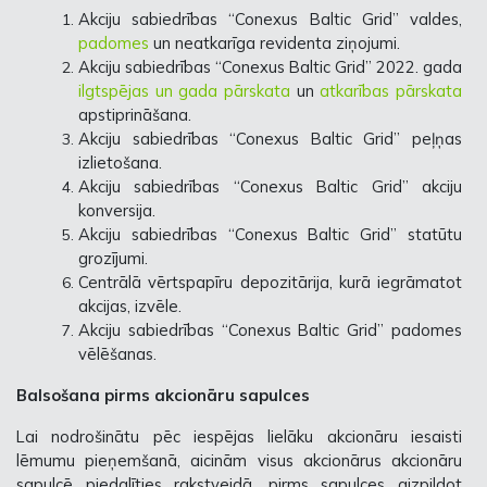
Akciju sabiedrības “Conexus Baltic Grid” valdes,
padomes
un neatkarīga revidenta ziņojumi.
Akciju sabiedrības “Conexus Baltic Grid” 2022. gada
ilgtspējas un gada pārskata
un
atkarības pārskata
apstiprināšana.
Akciju sabiedrības “Conexus Baltic Grid” peļņas
izlietošana.
Akciju sabiedrības “Conexus Baltic Grid” akciju
konversija.
Akciju sabiedrības “Conexus Baltic Grid” statūtu
grozījumi.
Centrālā vērtspapīru depozitārija, kurā iegrāmatot
akcijas, izvēle.
Akciju sabiedrības “Conexus Baltic Grid” padomes
vēlēšanas.
Balsošana pirms akcionāru sapulces
Lai nodrošinātu pēc iespējas lielāku akcionāru iesaisti
lēmumu pieņemšanā, aicinām visus akcionārus akcionāru
sapulcē piedalīties rakstveidā, pirms sapulces aizpildot