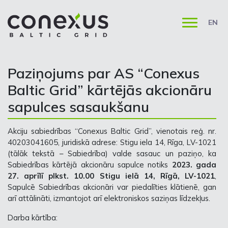
EN
Paziņojums par AS “Conexus
Baltic Grid” kārtējās akcionāru
sapulces sasaukšanu
Akciju sabiedrības “Conexus Baltic Grid”, vienotais reģ. nr.
40203041605, juridiskā adrese: Stigu iela 14, Rīga, LV-1021
(tālāk tekstā – Sabiedrība) valde sasauc un paziņo, ka
Sabiedrības kārtējā akcionāru sapulce notiks
2023. gada
27. aprīlī plkst. 10.00 Stigu ielā 14, Rīgā, LV-1021
,
Sapulcē Sabiedrības akcionāri var piedalīties klātienē, gan
arī attālināti, izmantojot arī elektroniskos saziņas līdzekļus.
Darba kārtība: