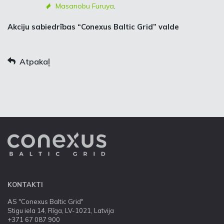
Masanobu Furuya
.
Akciju sabiedrības “Conexus Baltic Grid” valde
Atpakaļ
KONTAKTI
AS "Conexus Baltic Grid"
Stigu iela 14, Rīga, LV-1021, Latvija
+371 67 087 900