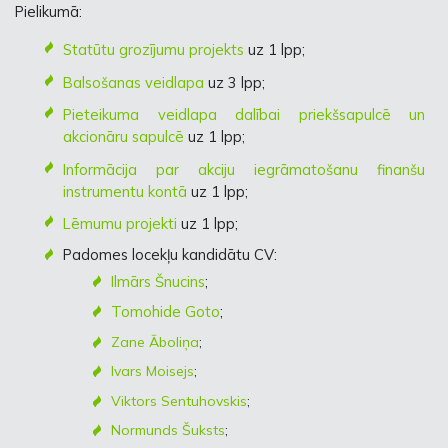
Pielikumā:
Statūtu grozījumu projekts
uz 1 lpp;
Balsošanas veidlapa
uz 3 lpp;
Pieteikuma veidlapa dalībai priekšsapulcē un
akcionāru sapulcē
uz 1 lpp;
Informācija par akciju iegrāmatošanu finanšu
instrumentu kontā
uz 1 lpp;
Lēmumu projekti
uz 1 lpp;
Padomes locekļu kandidātu CV:
Ilmārs Šnucins
;
Tomohide Goto
;
Zane Āboliņa
;
Ivars Moisejs
;
Viktors Sentuhovskis
;
Normunds Šuksts
;