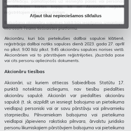
identifikāciju, pamatojoties uz iesniegto pases vai personas
identifikācijas kartes kopiju, kā arī Akcionāru reģistrā
reģistrētajiem akcionāra datiem.
Atļaut tikai nepieciešamos sīkfailus
Balsošana akcionāru sapulces laikā būs iespējama, izmantojot
Microsoft Teams tiešsaistes platformu.
Akcionāru, kuri būs pieteikušies dalībai sapulcei klātienē,
reģistrācija dalībai notiks sapulces dienā 2023. gada 27. aprīlī
no plkst. 9.00 līdz plkst. 9.45 akcionāru sapulces norises vietā.
Akcionāriem vai to pārstāvjiem reģistrējoties, jāuzrāda pase
vai cits personu apliecinošs dokuments.
Akcionāru tiesības
Akcionāri, uz kuriem attiecas Sabiedrības Statūtu 17.
punktā noteiktais aizliegums, nav tiesību piedalīties
akcionāru sapulcē. Akcionāri var piedalīties akcionāru
sapulcē (t. sk. aizpildīt un iesniegt balsojuma un pieteikuma
veidlapu) personiski vai ar savu pārstāvju vai pilnvarnieku
starpniecību. Pilnvarniekam balsojuma vai pieteikuma
veidlapai jāpievieno rakstiska pilnvara, ārvalstu juridisko
personu likumiskajiem pārstāvjiem balsojuma vai pieteikuma