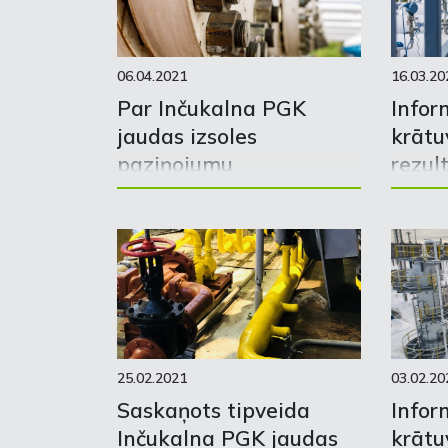
06.04.2021
16.03.20
Par Inčukalna PGK
Infor
jaudas izsoles
krātu
paziņojumu
rezul
25.02.2021
03.02.20
Saskaņots tipveida
Infor
Inčukalna PGK jaudas
krātu