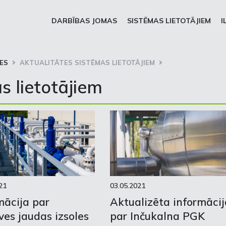
DARBĪBAS JOMAS
SISTĒMAS LIETOTĀJIEM
I
ES
AKTUALITĀTES SISTĒMAS LIETOTĀJIEM
s lietotājiem
21
03.05.2021
mācija par
Aktualizēta informācij
ves jaudas izsoles
par Inčukalna PGK