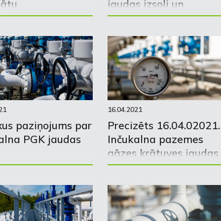
tātu
jaudas izsoli un
pieejamo jaudu
21
16.04.2021
us paziņojums par
Precizēts 16.04.02021.
alna PGK jaudas
Inčukalna pazemes
gāzes krātuves jaudas
izsoļu grafiks