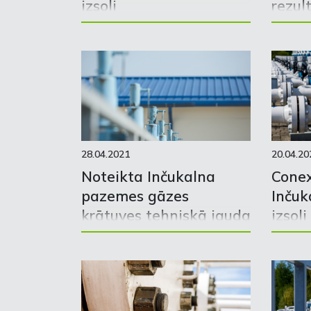
izsoli
rezul
28.04.2021
20.04.20
Noteikta Inčukalna
Conex
pazemes gāzes
Inčuk
krātuves tehniskā jauda
izsoli
2021./2022. gada
ciklam