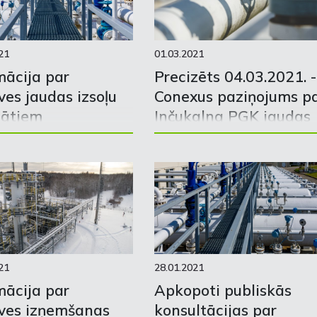
21
01.03.2021
mācija par
Precizēts 04.03.2021. -
ves jaudas izsoļu
Conexus paziņojums p
tātiem
Inčukalna PGK jaudas
izsolēm
21
28.01.2021
mācija par
Apkopoti publiskās
ves izņemšanas
konsultācijas par