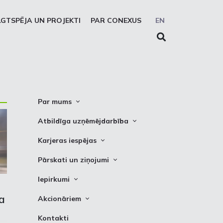
LGTSPĒJA UN PROJEKTI
PAR CONEXUS
EN
Par mums
Conexus vizītkarte
Atbildīga uzņēmējdarbība
Misija. Vīzija. Vērtības
Cel trauksmi
Karjeras iespējas
Vidēja termiņa stratēģija
Privātuma atruna
Vakances
Pārskati un ziņojumi
Akcionāru struktūra
Sīkdatņu deklarēšana
Kādēļ izvēlēties strādāt Conexus
Attīstības plāni
Iepirkumi
Struktūra
Prakses iespējas
Finanšu pārskati
Iepirkumi
a
Padome
Akcionāriem
PSO ziņojumi
Izsoles
Valde
Informācija
Kontakti