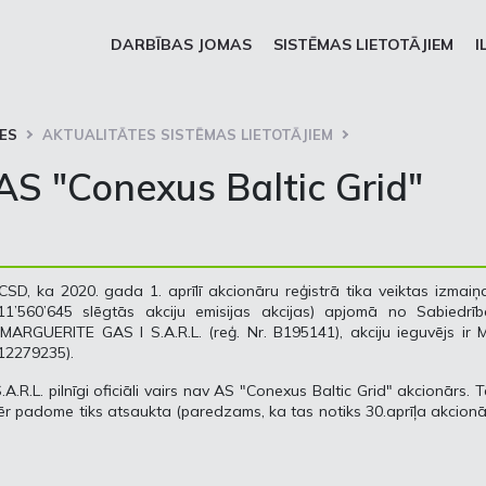
DARBĪBAS JOMAS
SISTĒMAS LIETOTĀJIEM
I
ES
AKTUALITĀTES SISTĒMAS LIETOTĀJIEM
AS "Conexus Baltic Grid"
SD, ka 2020. gada 1. aprīlī akcionāru reģistrā tika veiktas izmaiņ
11’560’645 slēgtās akciju emisijas akcijas) apjomā no Sabiedrīb
MARGUERITE GAS I S.A.R.L. (reģ. Nr. B195141), akciju ieguvējs ir
 12279235).
.L. pilnīgi oficiāli vairs nav AS "Conexus Baltic Grid" akcionārs. 
mēr padome tiks atsaukta (paredzams, ka tas notiks 30.aprīļa akcion