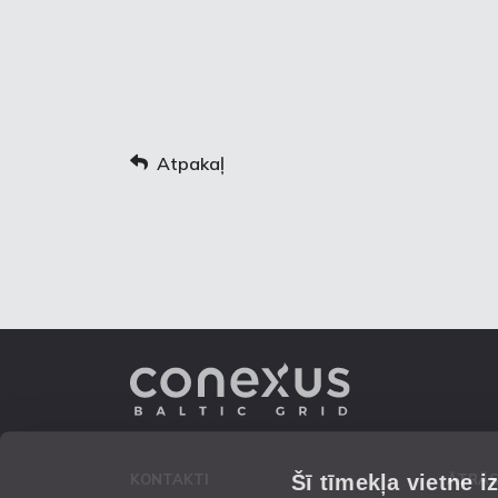
Atpakaļ
Šī tīmekļa vietne i
KONTAKTI
ĀTRĀS