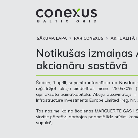
SĀKUMA LAPA
PAR CONEXUS
AKTUALITĀT
Notikušas izmaiņas 
akcionāru sastāvā
Šodien, 1.aprīlī, saņemta informācija no Nasdaq C
reģistrējot akciju piederības maiņu 29,0570% (
apmaksātā pamatkapitāla. Akciju atsavinātājs ir 
Infrastructure Investments Europe Limited (reģ. Nr.
Tas nozīmē, ka no šodienas MARGUERITE GAS I S.A.R
virzītie pārstāvji darbojas padomē līdz brīdim, ka
sapulcē).