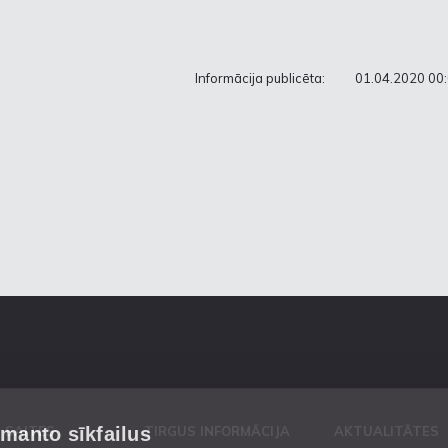
Informācija publicēta:
01.04.2020 00
zmanto sīkfailus
 SAITES
TIRGUS INFORMĀCIJA
AKTUALITĀTES