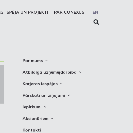
LGTSPĒJA UN PROJEKTI
PAR CONEXUS
EN
Par mums
Conexus vizītkarte
Atbildīga uzņēmējdarbība
Misija. Vīzija. Vērtības
Cel trauksmi
Karjeras iespējas
Vidēja termiņa stratēģija
Privātuma atruna
Vakances
Pārskati un ziņojumi
Akcionāru struktūra
Sīkdatņu deklarēšana
Kādēļ izvēlēties strādāt Conexus
Attīstības plāni
Iepirkumi
Struktūra
Prakses iespējas
Finanšu pārskati
Iepirkumi
Padome
Akcionāriem
PSO ziņojumi
Izsoles
Valde
Informācija
Kontakti