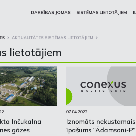
DARBĪBAS JOMAS
SISTĒMAS LIETOTĀJIEM
I
ES
AKTUALITĀTES SISTĒMAS LIETOTĀJIEM
s lietotājiem
22
07.04.2022
kta Inčukalna
Iznomāts nekustamais
mes gāzes
īpašums “Ādamsoni-P”