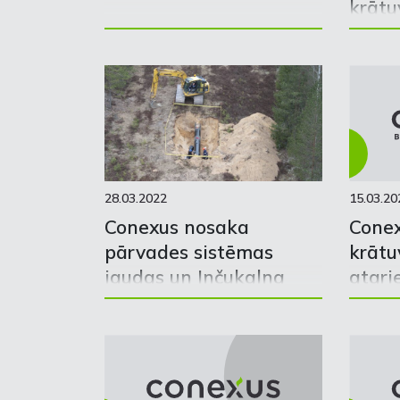
krātu
2022.
cikla
28.03.2022
15.03.20
Conexus nosaka
Cone
pārvades sistēmas
krātu
jaudas un Inčukalna
atgri
PGK iesūknēšanas
jaudas sadales kārtību