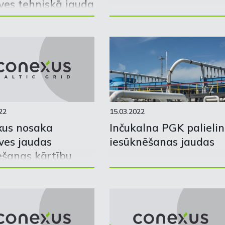
ves tehniskā jauda
/2023. gada
m
22
15.03.2022
xus nosaka
Inčukalna PGK palieli
ves jaudas
iesūknēšanas jaudas
ešanas kārtību