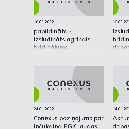
10.03.2022
10.03.20
papildināta -
Izslu
Izsludināts agrīnais
brīdi
brīdinājums
daba
dabasgāzes apgādes
noza
nozarē
24.01.2022
14.01.20
Conexus paziņojums par
Aktua
Inčukalna PGK jaudas
daba