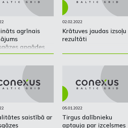
22
02.02.2022
dināts agrīnais
Krātuves jaudas izsoļu
nājums
rezultāti
sgāzes apgādes
rē
22
05.01.2022
litātes saistībā ar
Tirgus dalībnieku
sgāzes
aptauja par izcelsmes