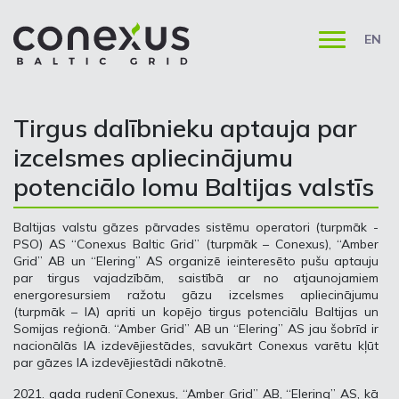
EN
Tirgus dalībnieku aptauja par
izcelsmes apliecinājumu
potenciālo lomu Baltijas valstīs
Baltijas valstu gāzes pārvades sistēmu operatori (turpmāk -
PSO) AS “Conexus Baltic Grid” (turpmāk – Conexus), “Amber
Grid” AB un “Elering” AS organizē ieinteresēto pušu aptauju
par tirgus vajadzībām, saistībā ar no atjaunojamiem
energoresursiem ražotu gāzu izcelsmes apliecinājumu
(turpmāk – IA) apriti un kopējo tirgus potenciālu Baltijas un
Somijas reģionā. “Amber Grid” AB un “Elering” AS jau šobrīd ir
nacionālās IA izdevējiestādes, savukārt Conexus varētu kļūt
par gāzes IA izdevējiestādi nākotnē.
2021. gada rudenī Conexus, “Amber Grid” AB, “Elering” AS, kā