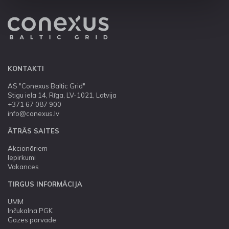
KONTAKTI
AS "Conexus Baltic Grid"
Stigu iela 14, Rīga, LV-1021, Latvija
+371 67 087 900
info@conexus.lv
ĀTRĀS SAITES
Akcionāriem
Iepirkumi
Vakances
TIRGUS INFORMĀCIJA
UMM
Inčukalna PGK
Gāzes pārvade