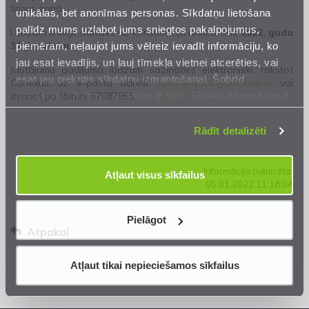
tirgus zonā.
unikālas, bet anonīmas personas. Sīkdatņu lietošana
palīdz mums uzlabot jums sniegtos pakalpojumus,
Lūdzam sniegt atbildes uz konsultāciju anketu līdz
2022. gada
piemēram, neļaujot jums vēlreiz ievadīt informāciju, ko
31. janvārim.
jau esat ievadījis, un ļauj tīmekļa vietnei atcerēties, vai
Jautājumu gadījumā lūdzam sazināties elektroniski, rakstot
esat jau piekritis sīkdatņu izmantošanai. Šobrīd
Conexus uz e-pasta adresi
Ance.Ansone@conexus.lv
vai
izmantoto sīkdatņu apraksts ir
šeit
. Sīkāka informācija ir
zvanot pa tālruni 67087955.
mūsu
Privātuma atrunā
.
Rādīt detalizēti
Informācija publicēta:
Atļaut visus sīkfailus
05.01.2022 11:18:04
Pielāgot
Atpakaļ
Atļaut tikai nepieciešamos sīkfailus