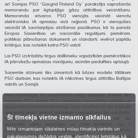
arī Somijas PSO “Gasgrid Finland Oy” parakstīja saprašanās
memorandu par ilgtspējīgo gāzu attīstības veicināšanu.
Memoranda ietvaros PSO vienojās veicināt vienotu
elektronisko IA apmaiņu visā reģionā. PSO ir vienojušies
veicināt IA savstarpējas atzīšanas pasākumus, kā to paredz
Eiropas Savienības un nacionālie regulējumi, piemēram,
politikas plānošanas dokumenti un standarti, ievērot papildu
kritērijus, kas noteikti katra PSO valstī.
Lai PSO izstrādātu tirgus dalībnieku vajadzībām piemērotākos
IA pārrobežu apmaiņas risinājumu, aicinām piedalīties aptaujā.
Saņemtie atzinumi tiks izmantoti kā bāzes modelis tālākam
PSO darbam, kas noteikts IA nākotnes tirgus attīstību Baltijas
valstīs un Somijā.
Visa informācija, ko respondenti sniegs aptaujas anketā, tiks
kopīgota PSO starpā. PSO nepublicēs konsultāciju atbildes ar
respondentu kontaktinformāciju, taču rezultāti var tikt publicēti
apkopotā veidā. Jebkurš publiskais kopsavilkums tiks sastādīts,
Šī tīmekļa vietne izmanto sīkfailus
nodrošinot respondentu anonimitāti. Rezultāti var tikt
prezentēti valstu ministrijām un citām iestādēm, kas ir
Mēs izmantojam sīkdatnes mūsu tīmekļa vietnēs un
atbildīgas par IA pārvaldību un no atjaunojamiem
energoresursiem ražotu gāzu attīstību Somijas un Baltijas
pakalpojumos dažādos veidos, identificējot lietotājus kā