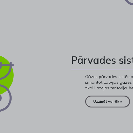
Pārvades si
Gāzes pārvades sistēmas 
izmantot Latvijas gāzes 
tikai Latvijas teritorijā,
Uzzināt vairāk »