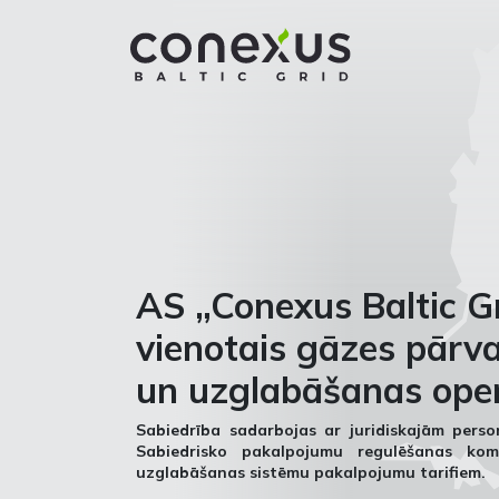
AS „Conexus Baltic Gr
vienotais gāzes pārv
un uzglabāšanas oper
Sabiedrība sadarbojas ar juridiskajām per
Sabiedrisko pakalpojumu regulēšanas kom
uzglabāšanas sistēmu pakalpojumu tarifiem.