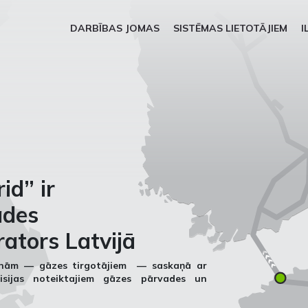
DARBĪBAS JOMAS
SISTĒMAS LIETOTĀJIEM
I
id” ir
ades
ators Latvijā
sonām — gāzes tirgotājiem — saskaņā ar
isijas noteiktajiem gāzes pārvades un