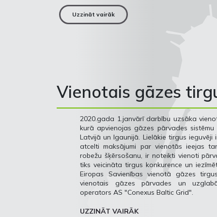
Uzzināt vairāk
Vienotais gāzes tirg
2020.gada 1.janvārī darbību uzsāka vienot
kurā apvienojas gāzes pārvades sistēmu 
Latvijā un Igaunijā. Lielākie tirgus ieguvēji i
atcelti maksājumi par vienotās ieejas ta
robežu šķērsošanu, ir noteikti vienoti pārva
tiks veicināta tirgus konkurence un iezīmēt
Eiropas Savienības vienotā gāzes tirgus
vienotais gāzes pārvades un uzglab
operators AS "Conexus Baltic Grid".
UZZINĀT VAIRĀK