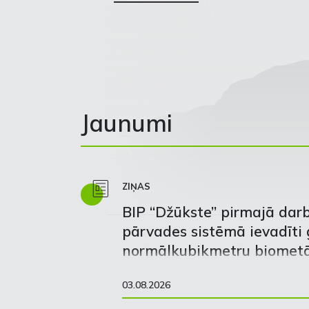
Jaunumi
ZIŅAS
BIP “Džūkste” pirmajā dar
pārvades sistēmā ievadīti 
normālkubikmetru biomet
03.08.2026