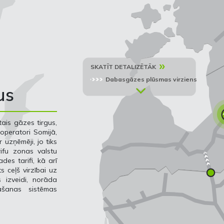
»
SKATĪT DETALIZĒTĀK
Dabasgāzes plūsmas virziens
us
ais gāzes tirgus,
operatori Somijā,
r uzņēmēji, jo tiks
rifu zonas valstu
des tarifi, kā arī
s ceļš virzībai uz
 izveidi, norāda
āšanas sistēmas