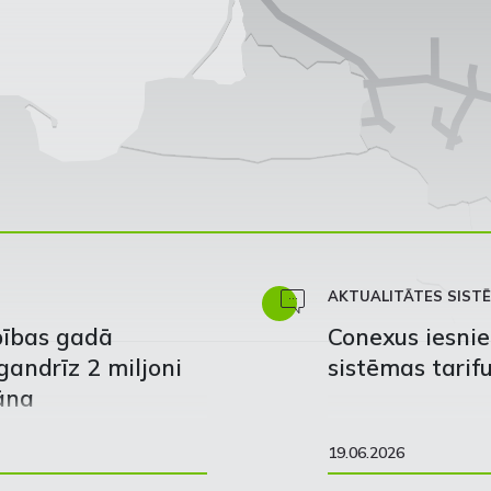
AKTUALITĀTES SISTĒ
bības gadā
Conexus iesni
gandrīz 2 miljoni
sistēmas tarif
āna
19.06.2026