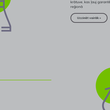
krātuve, kas ļauj garant
reģionā
Uzzināt vairāk »