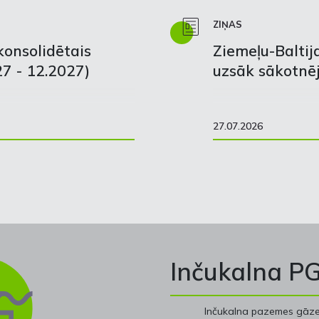
ZIŅAS
konsolidētais
Ziemeļu-Baltij
7 - 12.2027)
uzsāk sākotnēj
27.07.2026
Inčukalna P
Inčukalna pazemes gāzes