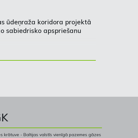
as ūdeņraža koridora projektā
o sabiedrisko apspriešanu
GK
 krātuve - Baltijas valstīs vienīgā pazemes gāzes