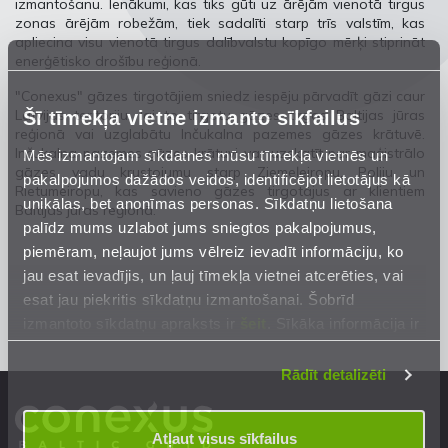
izmantošanu. Ienākumi, kas tiks gūti uz ārējām vienotā tirgus
zonas ārējām robežām, tiek sadalīti starp trīs valstīm, kas
apliecina visu vienotā tirgus dalībvalstu kopīgo mērķi stiprināt
enerģētisko drošību reģionā.
"Conexus" gāzes tirgotājiem sniedz iespēju pārvadīt gāzi caur
Latvijas teritoriju, lai to tirgotu gāzes tirgos Baltijas jūras
Šī tīmekļa vietne izmanto sīkfailus
reģionā vai uzglabātu Inčukalna pazemes gāzes krātuvē.
Inčukalna pazemes gāzes krātuvi var uzskatīt par maģistrālo
Mēs izmantojam sīkdatnes mūsu tīmekļa vietnēs un
gāzes vadu krustojumu starp Ziemeļeiropu, Poliju un
pakalpojumos dažādos veidos, identificējot lietotājus kā
Rietumeiropu, kas savieno gāzes tirgotājus ar klientiem
unikālas, bet anonīmas personas. Sīkdatņu lietošana
Baltijas jūras reģionā.
palīdz mums uzlabot jums sniegtos pakalpojumus,
piemēram, neļaujot jums vēlreiz ievadīt informāciju, ko
jau esat ievadījis, un ļauj tīmekļa vietnei atcerēties, vai
esat jau piekritis sīkdatņu izmantošanai. Šobrīd
izmantoto sīkdatņu apraksts ir
šeit
. Sīkāka informācija ir
mūsu
Privātuma atrunā
.
Rādīt detalizēti
Atļaut visus sīkfailus