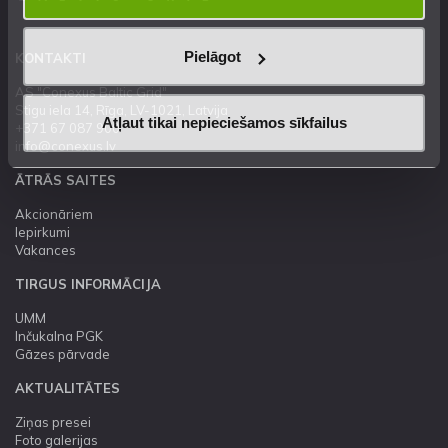
Pielāgot
KONTAKTI
AS "Conexus Baltic Grid"
Stigu iela 14, Rīga, LV-1021, Latvija
Atļaut tikai nepieciešamos sīkfailus
+371 67 087 900
info@conexus.lv
ĀTRĀS SAITES
Akcionāriem
Iepirkumi
Vakances
TIRGUS INFORMĀCIJA
UMM
Inčukalna PGK
Gāzes pārvade
AKTUALITĀTES
Ziņas presei
Foto galerijas