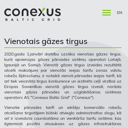
EN
Vienotais gāzes tirgus
2020.gada 1.janvārī darbību uzsāka vienotais gāzes tirgus,
kurā apvienojas gāzes pārvades sistēmu operatori Latvijā,
Igaunijā un Somijā. Vienotā gāzes tirgus izveides rezultātā
atcelti maksājumi par vienotās ieejas tarifu zonas valstu
robežu šķērsošanu, ir noteikti vienoti pārvades ieejas tarifi, kā
arī tiek veicināta tirgus konkurence un iezīmēts ceļš virzībai uz
Eiropas Savienības vienotā gāzes tirgus izveidi, norāda
vienotais gāzes pārvades un uzglabāšanas sistēmas
operators AS "Conexus Baltic Grid" ("Conexus").
Vienotie pārvades tarifi un iekšējo komerciālo robežu
atcelšana tirgotājiem būtiski atvieglo administratīvo slogu, kā
arī ir izveidota caurskatāma un vienkārša tarifu sistēma, kas
ilgtermiņā pozitīvi atsauksies uz gāzes infrastruktūras