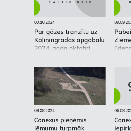
03.10.2024
09.09.20
Par gāzes tranzītu uz
Pabei
Kaļiņingradas apgabalu
Zieme
2024. gada oktobrī
ūdeņr
izvei
08.08.2024
06.08.20
Conexus pieņēmis
Conex
lēmumu turpmāk
iepir