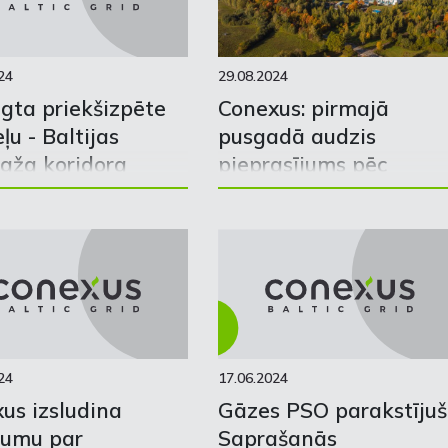
24
29.08.2024
gta priekšizpēte
Conexus: pirmajā
ļu - Baltijas
pusgadā audzis
aža koridora
pieprasījums pēc
dei
dabasgāzes
24
17.06.2024
us izsludina
Gāzes PSO parakstījuš
kumu par
Saprašanās