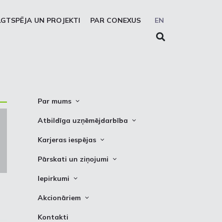
LGTSPĒJA UN PROJEKTI
PAR CONEXUS
EN
Par mums
Conexus vizītkarte
Atbildīga uzņēmējdarbība
Misija. Vīzija. Vērtības
Cel trauksmi
Karjeras iespējas
Vidēja termiņa stratēģija
Privātuma atruna
Vakances
Pārskati un ziņojumi
Akcionāru struktūra
Sīkdatņu deklarēšana
Kādēļ izvēlēties strādāt Conexus
Attīstības plāni
Iepirkumi
Struktūra
Prakses iespējas
Finanšu pārskati
Iepirkumi
Padome
Akcionāriem
PSO ziņojumi
Izsoles
Valde
Informācija
Kontakti