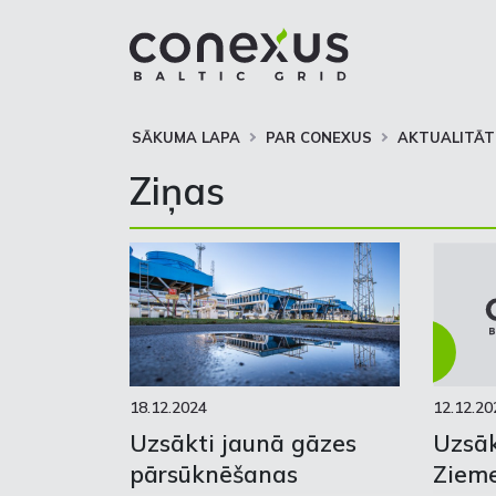
SĀKUMA LAPA
PAR CONEXUS
AKTUALITĀT
Ziņas
18.12.2024
12.12.20
Uzsākti jaunā gāzes
Uzsāk
pārsūknēšanas
Zieme