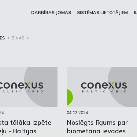
DARBĪBAS JOMAS
SISTĒMAS LIETOTĀJIEM
I
ES
ZIŅAS
24
04.12.2024
ta tālāka izpēte
Noslēgts līgums par
ļu - Baltijas
biometāna ievades