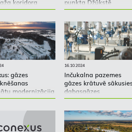
aža koridora
punkta Džūkstē
dei
projektēšanu un
būvniecību
24
16.10.2024
us: gāzes
Inčukalna pazemes
ūknēšanas
gāzes krātuvē sākusie
ātu modernizācija
dabasgāzes
ina emisijas par
izņemšanas sezona