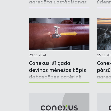
agregāta uzstādīšanas
ūdeņr
darbi Inčukalna
izvei
pazemes gāzes krātuvē
29.11.2024
15.11.20
Conexus: šī gada
Conex
deviņos mēnešos kāpis
pārs
dabasgāzes patēriņš
agreg
samaz
80%