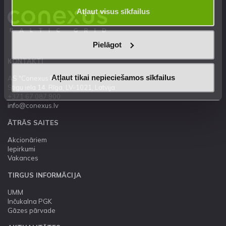
Atļaut visus sīkfailus
Pielāgot
KONTAKTI
Atļaut tikai nepieciešamos sīkfailus
AS "Conexus Baltic Grid"
Stigu iela 14, Rīga, LV-1021, Latvija
+371 67 087 900
info@conexus.lv
ĀTRĀS SAITES
Akcionāriem
Iepirkumi
Vakances
TIRGUS INFORMĀCIJA
UMM
Inčukalna PGK
Gāzes pārvade