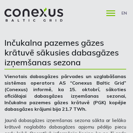
EN
Inčukalna pazemes gāzes
krātuvē sākusies dabasgāzes
izņemšanas sezona
Vienotais dabasgāzes pārvades un uzglabāšanas
sistēmas operators AS “Conexus Baltic Grid”
(Conexus) informē, ka 15. oktobrī, sākoties
oficiālajai dabasgāzes izņemšanas sezonai,
Inčukalna pazemes gāzes krātuvē (PGK) kopējie
dabasgāzes krājumi bija 21.7 TWh.
Jaunā dabasgāzes izņemšanas sezona sākta ar lielāko
krātuvē noglabāto dabasgāzes apjomu pēdējo piecu