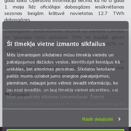
gadu laikā. Operatīvā informācija liecina, ka no šī gada
1. maija līdz oficiālajai dabasgāzes iesūknēšanas
sezonas beigām krātuvē novietotas 12.7 TWh
dabasgāzes.
Dabasgāzes iesūknēšanas sezonā uz vienoto Latvijas
un Igaunijas zonu
aptuveni 70% no kopējā gāzes
Šī tīmekļa vietne izmanto sīkfailus
apjoma tika piegādāti no Lietuvas, savukārt 30% no
Somijas.
Mēs izmantojam sīkdatnes mūsu tīmekļa vietnēs un
Lai sekmētu dabasgāzes apgādes drošību un
pakalpojumos dažādos veidos, identificējot lietotājus kā
nepārtrauktību, dabasgāzes iesūknēšana krātuvē tiek
unikālas, bet anonīmas personas. Sīkdatņu lietošana
nodrošināta arī izņemšanas sezonas laikā.
palīdz mums uzlabot jums sniegtos pakalpojumus,
piemēram, neļaujot jums vēlreiz ievadīt informāciju, ko
jau esat ievadījis, un ļauj tīmekļa vietnei atcerēties, vai
Atpakaļ
esat jau piekritis sīkdatņu izmantošanai. Šobrīd
izmantoto sīkdatņu apraksts ir
šeit
. Sīkāka informācija ir
mūsu
Privātuma atrunā
.
Rādīt detalizēti