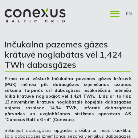
EN
Inčukalna pazemes gāzes
krātuvē noglabātas vēl 1,424
TWh dabasgāzes
Pirmo reizi vēsturē Inčukalna pazemes gāzes krātuvē
(PGK) mēnesi pēc dabasgāzes izņemšanas sezonas
sākuma turpinās arī dabasgāzes iesūknēšana, mēneša
laikā krātuvē noglabājot vēl 1,424 TWh. Līdz ar to līdz
13.novembrim krātuvē noglabātais kopējais dabasgāzes
apjoms sasniedz 14,34 TWh, informē dabasgāzes
pārvades un uzglabāšanas sistēmas operators AS
"Conexus Baltic Grid" (Conexus).
Sekmējot dabasgāzes apgādes drošību un nepārtrauktību,
šajā dabasgāzes izņemšanas sezonā vienlaikus dabasgāzes