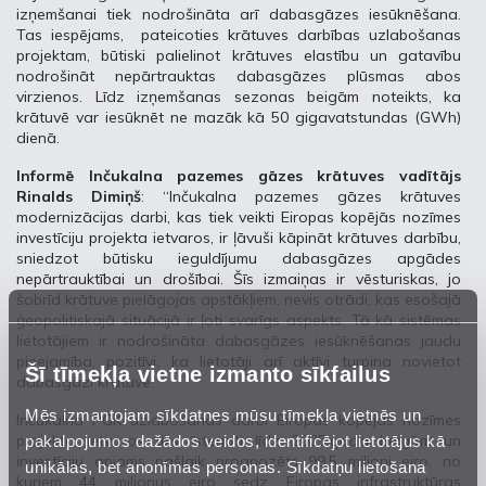
izņemšanai tiek nodrošināta arī dabasgāzes iesūknēšana.
Tas iespējams, pateicoties krātuves darbības uzlabošanas
projektam, būtiski palielinot krātuves elastību un gatavību
nodrošināt nepārtrauktas dabasgāzes plūsmas abos
virzienos. Līdz izņemšanas sezonas beigām noteikts, ka
krātuvē var iesūknēt ne mazāk kā 50 gigavatstundas (GWh)
dienā.
Informē Inčukalna pazemes gāzes krātuves vadītājs
Rinalds Dimiņš
: “Inčukalna pazemes gāzes krātuves
modernizācijas darbi, kas tiek veikti Eiropas kopējās nozīmes
investīciju projekta ietvaros, ir ļāvuši kāpināt krātuves darbību,
sniedzot būtisku ieguldījumu dabasgāzes apgādes
nepārtrauktībai un drošībai. Šīs izmaiņas ir vēsturiskas, jo
šobrīd krātuve pielāgojas apstākļiem, nevis otrādi, kas esošajā
ģeopolitiskajā situācijā ir ļoti svarīgs aspekts. Tā kā sistēmas
lietotājiem ir nodrošināta dabasgāzes iesūknēšanas jaudu
pieejamība, pozitīvi, ka lietotāji arī aktīvi turpina novietot
Šī tīmekļa vietne izmanto sīkfailus
dabasgāzi krātuvē.”
Mēs izmantojam sīkdatnes mūsu tīmekļa vietnēs un
Inčukalna PGK uzlabošanas darbi Eiropas kopējās nozīmes
pakalpojumos dažādos veidos, identificējot lietotājus kā
projekta ietvaros tiks īstenoti līdz 2025.gada beigām un
investīciju apjoms pašlaik prognozēts 99,5 miljoni eiro, no
unikālas, bet anonīmas personas. Sīkdatņu lietošana
kuriem 44 miljonus eiro sedz Eiropas infrastruktūras