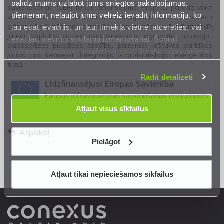
palīdz mums uzlabot jums sniegtos pakalpojumus,
savienošanas (CEF) fondu finansējums. Projekts paredz veikt
piemēram, neļaujot jums vēlreiz ievadīt informāciju, ko
virszemes infrastruktūras un urbumu atjaunošanu, esošo piecu
gāzes pārsūknēšanas agregātu modernizāciju, kā arī uzstādīt
jau esat ievadījis, un ļauj tīmekļa vietnei atcerēties, vai
jaunu papildus gāzes pārsūknēšanas agregātu, uzlabojot
esat jau piekritis sīkdatņu izmantošanai. Šobrīd
dabasgāzes piegādes drošību, palielinot krātuves darbības
izmantoto sīkdatņu apraksts ir
šeit
. Sīkāka informācija ir
jaudu un sekmējot integrāciju starptautiskajā enerģētikas
mūsu
Privātuma atrunā
.
tirgū.
Rādīt detalizēti
Atļaut visus sīkfailus
Atpakaļ
Pielāgot
Atļaut tikai nepieciešamos sīkfailus