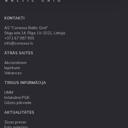
KONTAKTI
AS "Conexus Baltic Grid"
Stigu iela 14, Rīga, LV-1021, Latvija
+371 67 087 900
info@conexus.lv
ĀTRĀS SAITES
Akcionāriem
Iepirkumi
Vakances
TIRGUS INFORMĀCIJA
UMM
Inčukalna PGK
Gāzes pārvade
AKTUALITĀTES
Ziņas presei
Foto galerijas