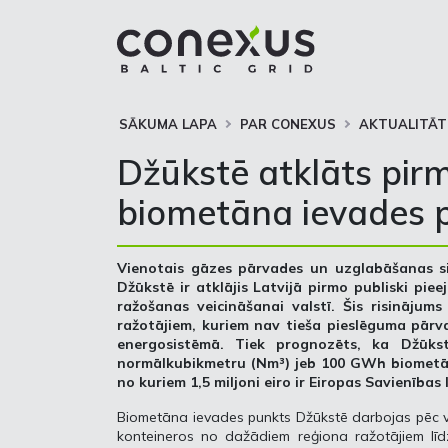
SĀKUMA LAPA
PAR CONEXUS
AKTUALITĀT
Džūkstē atklāts pirm
biometāna ievades p
Vienotais gāzes pārvades un uzglabāšanas s
Džūkstē ir atklājis Latvijā pirmo publiski pi
ražošanas veicināšanai valstī. Šis risināj
ražotājiem, kuriem nav tieša pieslēguma pārva
energosistēmā. Tiek prognozēts, ka Džūks
normālkubikmetru (Nm³) jeb 100 GWh biometāna 
no kuriem 1,5 miljoni eiro ir Eiropas Savienības
Biometāna ievades punkts Džūkstē darbojas pēc vi
konteineros no dažādiem reģiona ražotājiem līd