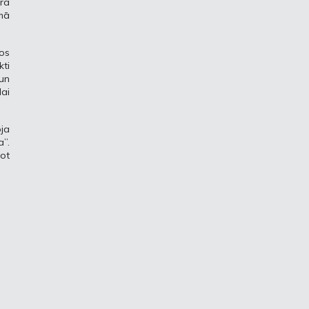
ra
ēmā
nos
kti
 un
lai
ja
a”.
ot