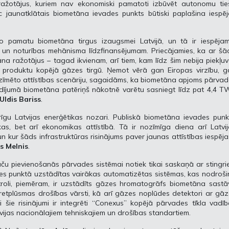
ažotājus, kuriem nav ekonomiski pamatoti izbūvēt autonomu tie
 jaunatklātais biometāna ievades punkts būtiski paplašina iespēj
eido pamatu biometāna tirgus izaugsmei Latvijā, un tā ir iespēja
s un noturības mehānisma līdzfinansējumam. Priecājamies, ka ar š
āna ražotājus – tagad ikvienam, arī tiem, kam līdz šim nebija piekļu
u produktu kopējā gāzes tirgū. Ņemot vērā gan Eiropas virzību, g
iezīmēto attīstības scenāriju, sagaidāms, ka biometāna apjoms pārva
adījumā biometāna patēriņš nākotnē varētu sasniegt līdz pat 4,4 
Uldis Bariss
.
īgu Latvijas enerģētikas nozari. Publiskā biometāna ievades punk
ikas, bet arī ekonomikas attīstībā. Tā ir nozīmīga diena arī Latvi
n kur šāds infrastruktūras risinājums paver jaunas attīstības iespēja
s Melnis
.
aču pievienošanās pārvades sistēmai notiek tikai saskaņā ar stingr
es punktā uzstādītas vairākas automatizētas sistēmas, kas nodroš
roli, piemēram, ir uzstādīts gāzes hromatogrāfs biometāna sastā
retplūsmas drošības vārsti, kā arī gāzes noplūdes detektori ar gā
šie risinājumi ir integrēti “Conexus” kopējā pārvades tīkla vadī
vijas nacionālajiem tehniskajiem un drošības standartiem.