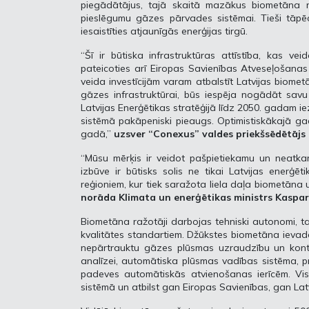
piegādātājus, tajā skaitā mazākus biometāna r
pieslēgumu gāzes pārvades sistēmai. Tieši tāpēc
iesaistīties atjaunīgās enerģijas tirgū.
“Šī ir būtiska infrastruktūras attīstība, kas v
pateicoties arī Eiropas Savienības Atveseļošana
veida investīcijām varam atbalstīt Latvijas biomet
gāzes infrastruktūrai, būs iespēja nogādāt sav
Latvijas Enerģētikas stratēģijā līdz 2050. gadam 
sistēmā pakāpeniski pieaugs. Optimistiskākajā g
gadā,”
uzsver “Conexus” valdes priekšsēdētājs 
“Mūsu mērķis ir veidot pašpietiekamu un neatkar
izbūve ir būtisks solis ne tikai Latvijas enerģēt
reģioniem, kur tiek saražota liela daļa biometāna u
norāda Klimata un enerģētikas ministrs Kaspar
Biometāna ražotāji darbojas tehniski autonomi, t
kvalitātes standartiem. Džūkstes biometāna ievad
nepārtrauktu gāzes plūsmas uzraudzību un kont
analīzei, automātiska plūsmas vadības sistēma, p
padeves automātiskās atvienošanas ierīcēm. Visi 
sistēmā un atbilst gan Eiropas Savienības, gan Lat