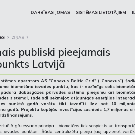
DARBĪBAS JOMAS
SISTĒMAS LIETOTĀJIEM
I
ES
ZIŅAS
ais publiski pieejamais
unkts Latvijā
istēmas operators AS "Conexus Baltic Grid" (“Conexus”) šodi
eejamo biometāna ievades punktu, kas ir nozīmīgs solis biometā
ums padara dabasgāzes pārvades sistēmu pieejamu arī biometā
des sistēmai, tādējādi sekmējot atjaunīgās enerģijas integrāci
tes punktā gadā varētu tikt ievadīti līdz pat 10 miljoni
gadā. Projekta kopējās investīcijas sasniedz 1,7 miljonus eir
 līdzfinansējums.
rtuālā gāzesvada principa – biometāns tiek saspiests un transport
z ievades punktam. Šāda centralizēta pieeja ļauj apvienot vairāk