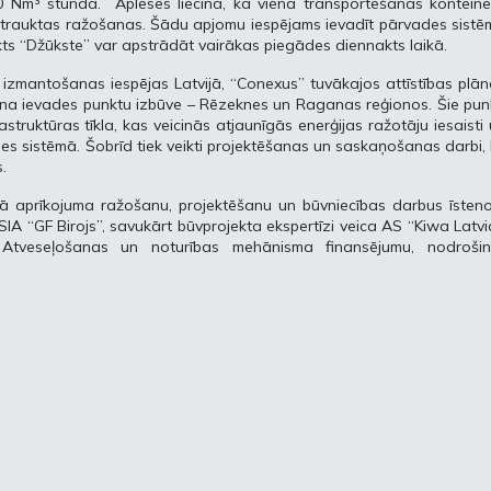
0 Nm³ stundā. Aplēses liecina, ka viena transportēšanas konteine
rtrauktas ražošanas. Šādu apjomu iespējams ievadīt pārvades sist
ts “Džūkste” var apstrādāt vairākas piegādes diennakts laikā.
a izmantošanas iespējas Latvijā, “Conexus” tuvākajos attīstības plā
na ievades punktu izbūve – Rēzeknes un Raganas reģionos. Šie pun
struktūras tīkla, kas veicinās atjaunīgās enerģijas ražotāju iesaisti
s sistēmā. Šobrīd tiek veikti projektēšanas un saskaņošanas darbi, 
.
ā aprīkojuma ražošanu, projektēšanu un būvniecības darbus īsteno
A “GF Birojs”, savukārt būvprojekta ekspertīzi veica AS “Kiwa Latvi
s Atveseļošanas un noturības mehānisma finansējumu, nodrošin