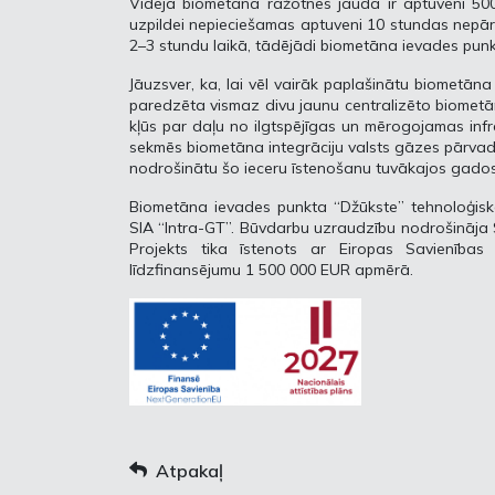
Vidējā biometāna ražotnes jauda ir aptuveni 50
uzpildei nepieciešamas aptuveni 10 stundas nepā
2–3 stundu laikā, tādējādi biometāna ievades punk
Jāuzsver, ka, lai vēl vairāk paplašinātu biometān
paredzēta vismaz divu jaunu centralizēto biometā
kļūs par daļu no ilgtspējīgas un mērogojamas infra
sekmēs biometāna integrāciju valsts gāzes pārvade
nodrošinātu šo ieceru īstenošanu tuvākajos gados
Biometāna ievades punkta “Džūkste” tehnoloģisk
SIA “Intra-GT”. Būvdarbu uzraudzību nodrošināja SI
Projekts tika īstenots ar Eiropas Savienība
līdzfinansējumu 1 500 000 EUR apmērā.
Atpakaļ