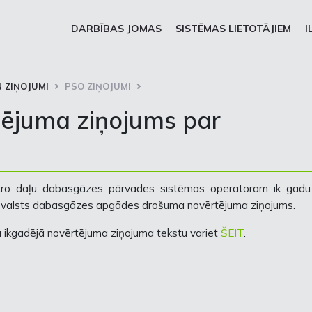
DARBĪBAS JOMAS
SISTĒMAS LIETOTĀJIEM
I
 ZIŅOJUMI
PSO ZIŅOJUMI
tējuma ziņojums par
ro daļu dabasgāzes pārvades sistēmas operatoram ik gadu 
un valsts dabasgāzes apgādes drošuma novērtējuma ziņojums.
a ikgadējā novērtējuma ziņojuma tekstu variet
ŠEIT
.