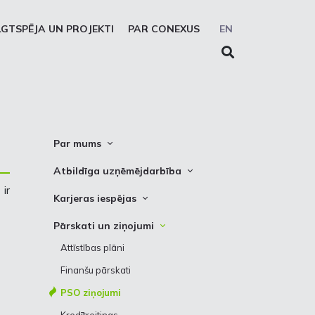
LGTSPĒJA UN PROJEKTI
PAR CONEXUS
EN
Par mums
Conexus vizītkarte
Atbildīga uzņēmējdarbība
Misija. Vīzija. Vērtības
ir
Cel trauksmi
Karjeras iespējas
Vidēja termiņa stratēģija
Privātuma atruna
Vakances
Pārskati un ziņojumi
Akcionāru struktūra
Sīkdatņu deklarēšana
Kādēļ izvēlēties strādāt Conexus
Attīstības plāni
Struktūra
Prakses iespējas
Finanšu pārskati
Padome
PSO ziņojumi
Valde