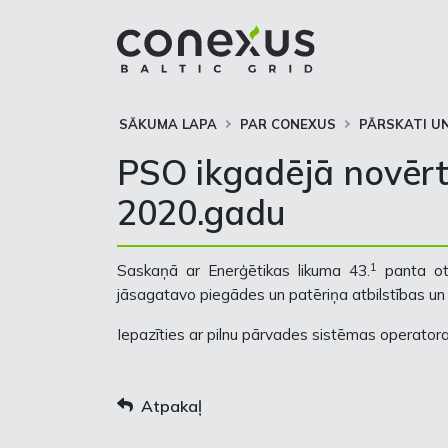
SĀKUMA LAPA
PAR CONEXUS
PĀRSKATI UN
PSO ikgadējā novēr
2020.gadu
1
Saskaņā ar Enerģētikas likuma 43.
panta ot
jāsagatavo piegādes un patēriņa atbilstības 
Iepazīties ar pilnu pārvades sistēmas operator
Atpakaļ