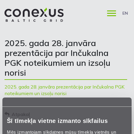
EN
2025. gada 28. janvāra
prezentācija par Inčukalna
PGK noteikumiem un izsoļu
norisi
2025. gada 28. janvāra prezentācija par Inčukalna PGK
noteikumiem un izsoļu norisi
Atpakaļ
Šī tīmekļa vietne izmanto sīkfailus
Mēs izmantojam sīkdatnes mūsu tīmekļa vietnēs un