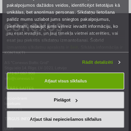
pakalpojumos dažādos veidos, identificējot lietotājus kā
unikālas, bet anonīmas personas. Sīkdatņu lietošana
palīdz mums uzlabot jums sniegtos pakalpojumus,
piemēram, neļaujot jums vēlreiz ievadīt informāciju, ko
jau esat ievadījis, un ļauj tīmekļa vietnei atcerēties, vai
esat jau piekritis sīkdatņu izmantošanai. Šobrīd
izmantoto sīkdatņu apraksts ir
šeit
. Sīkāka informācija ir
KONTAKTI
mūsu
Privātuma atrunā
.
Rādīt detalizēti
AS "Conexus Baltic Grid"
Stigu iela 14, Rīga, LV-1021, Latvija
+371 67 087 900
info@conexus.lv
Atļaut visus sīkfailus
ĀTRĀS SAITES
Akcionāriem
Pielāgot
Iepirkumi
Vakances
TIRGUS INFORMĀCIJA
Atļaut tikai nepieciešamos sīkfailus
UMM