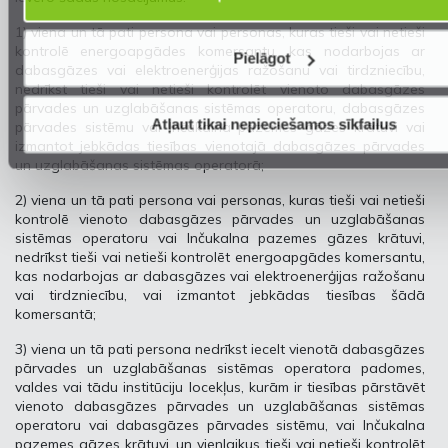
1) viena un tā pati persona vai personas, kuras tieši vai netieši
kontrolē energoapgādes komersantu, kas nodarbojas ar
Pielāgot
dabasgāzes vai elektroenerģijas ražošanu vai tirdzniecību,
nedrīkst tieši vai netieši kontrolēt vienoto dabasgāzes
pārvades un uzglabāšanas sistēmas operatoru, dabasgāzes
Atļaut tikai nepieciešamos sīkfailus
pārvades sistēmu vai Inčukalna pazemes gāzes krātuvi vai
izmantot jebkādas tiesības vienotajā dabasgāzes pārvades
un uzglabāšanas sistēmas operatorā;
2) viena un tā pati persona vai personas, kuras tieši vai netieši
kontrolē vienoto dabasgāzes pārvades un uzglabāšanas
sistēmas operatoru vai Inčukalna pazemes gāzes krātuvi,
nedrīkst tieši vai netieši kontrolēt energoapgādes komersantu,
kas nodarbojas ar dabasgāzes vai elektroenerģijas ražošanu
vai tirdzniecību, vai izmantot jebkādas tiesības šādā
komersantā;
3) viena un tā pati persona nedrīkst iecelt vienotā dabasgāzes
pārvades un uzglabāšanas sistēmas operatora padomes,
valdes vai tādu institūciju locekļus, kurām ir tiesības pārstāvēt
vienoto dabasgāzes pārvades un uzglabāšanas sistēmas
operatoru vai dabasgāzes pārvades sistēmu, vai Inčukalna
pazemes gāzes krātuvi, un vienlaikus tieši vai netieši kontrolēt