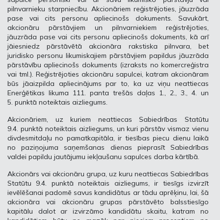
pilnvarnieku starpniecību. Akcionāriem reģistrējoties, jāuzrāda
pase vai cits personu apliecinošs dokuments. Savukārt,
akcionāru pārstāvjiem un pilnvarniekiem reģistrējoties,
jāuzrāda pase vai cits personu apliecinošs dokuments, kā arī
jāiesniedz pārstāvētā akcionāra rakstiska pilnvara, bet
juridisko personu likumiskajiem pārstāvjiem papildus jāuzrāda
pārstāvību apliecinošs dokuments (izraksts no komercreģistra
vai tml.). Reģistrējoties akcionāru sapulcei, katram akcionāram
būs jāaizpilda apliecinājums par to, ka uz viņu neattiecas
Enerģētikas likuma 111. panta trešās daļas 1., 2., 3., 4. un
5. punktā noteiktais aizliegums.
Akcionāriem, uz kuriem neattiecas Sabiedrības Statūtu
9.4. punktā noteiktais aizliegums, un kuri pārstāv vismaz vienu
divdesmitdaļu no pamatkapitāla, ir tiesības piecu dienu laikā
no paziņojuma saņemšanas dienas pieprasīt Sabiedrības
valdei papildu jautājumu iekļaušanu sapulces darba kārtībā.
Akcionārs vai akcionāru grupa, uz kuru neattiecas Sabiedrības
Statūtu 9.4. punktā noteiktais aizliegums, ir tiesīgs izvirzīt
ievēlēšanai padomē savus kandidātus ar tādu aprēķinu, lai, šā
akcionāra vai akcionāru grupas pārstāvēto balsstiesīgo
kapitālu dalot ar izvirzāmo kandidātu skaitu, katram no