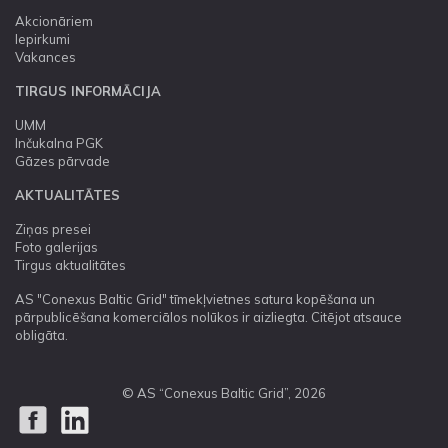
Akcionāriem
Iepirkumi
Vakances
TIRGUS INFORMĀCIJA
UMM
Inčukalna PGK
Gāzes pārvade
AKTUALITĀTES
Ziņas presei
Foto galerijas
Tirgus aktualitātes
AS "Conexus Baltic Grid" tīmekļvietnes satura kopēšana un
pārpublicēšana komerciālos nolūkos ir aizliegta. Citējot atsauce
obligāta.
© AS “Conexus Baltic Grid”, 2026