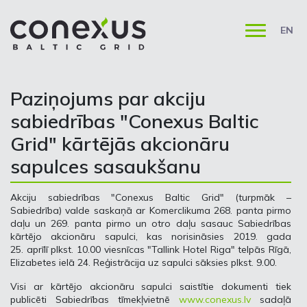
EN
Paziņojums par akciju
sabiedrības "Conexus Baltic
Grid" kārtējās akcionāru
sapulces sasaukšanu
Akciju sabiedrības "Conexus Baltic Grid" (turpmāk –
Sabiedrība) valde saskaņā ar Komerclikuma 268. panta pirmo
daļu un 269. panta pirmo un otro daļu sasauc Sabiedrības
kārtējo akcionāru sapulci, kas norisināsies 2019. gada
25. aprīlī plkst. 10.00 viesnīcas "Tallink Hotel Riga" telpās Rīgā,
Elizabetes ielā 24. Reģistrācija uz sapulci sāksies plkst. 9.00.
Visi ar kārtējo akcionāru sapulci saistītie dokumenti tiek
publicēti Sabiedrības tīmekļvietnē
www.conexus.lv
sadaļā