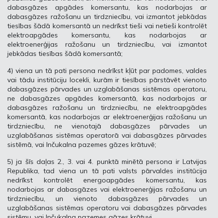
dabasgāzes apgādes komersantu, kas nodarbojas ar
dabasgāzes ražošanu un tirdzniecību, vai izmantot jebkādas
tiesības šādā komersantā un nedrīkst tieši vai netieši kontrolēt
elektroapgādes komersantu, kas nodarbojas ar
elektroenerģijas ražošanu un tirdzniecību, vai izmantot
jebkādas tiesības šādā komersantā;
4) viena un tā pati persona nedrīkst kļūt par padomes, valdes
vai tādu institūciju locekli, kurām ir tiesības pārstāvēt vienoto
dabasgāzes pārvades un uzglabāšanas sistēmas operatoru,
ne dabasgāzes apgādes komersantā, kas nodarbojas ar
dabasgāzes ražošanu un tirdzniecību, ne elektroapgādes
komersantā, kas nodarbojas ar elektroenerģijas ražošanu un
tirdzniecību, ne vienotajā dabasgāzes pārvades un
uzglabāšanas sistēmas operatorā vai dabasgāzes pārvades
sistēmā, vai Inčukalna pazemes gāzes krātuvē;
5) ja šīs daļas 2., 3. vai 4. punktā minētā persona ir Latvijas
Republika, tad viena un tā pati valsts pārvaldes institūcija
nedrīkst kontrolēt energoapgādes komersantu, kas
nodarbojas ar dabasgāzes vai elektroenerģijas ražošanu un
tirdzniecību, un vienoto dabasgāzes pārvades un
uzglabāšanas sistēmas operatoru vai dabasgāzes pārvades
sistēmu, vai Inčukalna pazemes gāzes krātuvi.