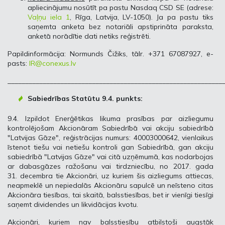
apliecinājumu nosūtīt pa pastu Nasdaq CSD SE (adrese:
Vaļņu iela 1
, Rīga, Latvija, LV-1050). Ja pa pastu tiks
saņemta anketa bez notariāli apstiprināta paraksta,
anketā norādītie dati netiks reģistrēti.
Papildinformācija: Normunds Čižiks, tālr. +371 67087927, e-
pasts:
IR@conexus.lv
_____________________________________________________________
Sabiedrības Statūtu 9.4. punkts:
9.4. Izpildot Enerģētikas likuma prasības par aizliegumu
kontrolējošam Akcionāram Sabiedrībā vai akciju sabiedrībā
"Latvijas Gāze", reģistrācijas numurs: 40003000642, vienlaikus
īstenot tiešu vai netiešu kontroli gan Sabiedrībā, gan akciju
sabiedrībā "Latvijas Gāze" vai citā uzņēmumā, kas nodarbojas
ar dabasgāzes ražošanu vai tirdzniecību, no 2017. gada
31. decembra tie Akcionāri, uz kuriem šis aizliegums attiecas,
neapmeklē un nepiedalās Akcionāru sapulcē un neīsteno citas
Akcionāra tiesības, tai skaitā, balsstiesības, bet ir vienīgi tiesīgi
saņemt dividendes un likvidācijas kvotu.
Akcionāri, kuriem nav balsstiesību atbilstoši augstāk