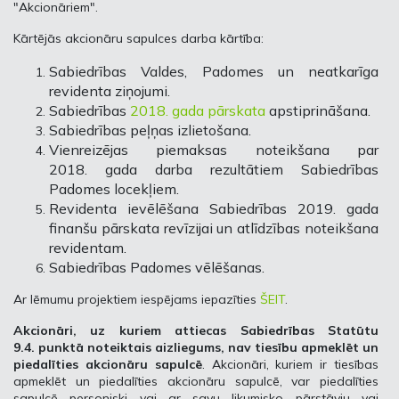
"Akcionāriem".
Kārtējās akcionāru sapulces darba kārtība:
Sabiedrības Valdes, Padomes un neatkarīga
revidenta ziņojumi.
Sabiedrības
2018. gada pārskata
apstiprināšana.
Sabiedrības peļņas izlietošana.
Vienreizējas piemaksas noteikšana par
2018. gada darba rezultātiem Sabiedrības
Padomes locekļiem.
Revidenta ievēlēšana Sabiedrības 2019. gada
finanšu pārskata revīzijai un atlīdzības noteikšana
revidentam.
Sabiedrības Padomes vēlēšanas.
Ar lēmumu projektiem iespējams iepazīties
ŠEIT
.
Akcionāri, uz kuriem attiecas Sabiedrības Statūtu
9.4. punktā noteiktais aizliegums, nav tiesību apmeklēt un
piedalīties akcionāru sapulcē
. Akcionāri, kuriem ir tiesības
apmeklēt un piedalīties akcionāru sapulcē, var piedalīties
sapulcē personiski vai ar savu likumisko pārstāvju vai