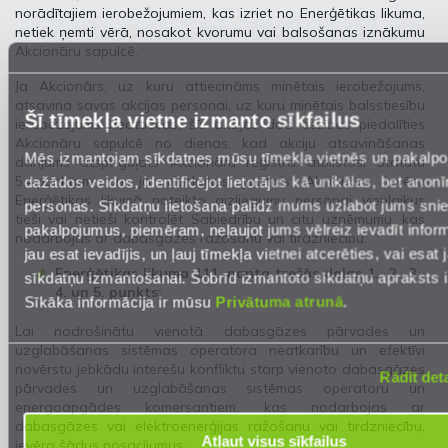
norādītajiem ierobežojumiem, kas izriet no Enerģētikas likuma,
netiek ņemti vērā, nosakot kvorumu vai balsošanas iznākumu
Akcionāru sapulcē.
Ja Akcionārs, uz kuru attiecināms minētais ierobežojums,
atsavina savas akcijas personai, uz kuru minētais balsstiesību
Šī tīmekļa vietne izmanto sīkfailus
ierobežojums neattiecas, šīs akcijas dod tiesības piedalīties
Akcionāru sapulcē no dienas, kad akciju atsavināšanas
Mēs izmantojam sīkdatnes mūsu tīmekļa vietnēs un pakalp
darījums atspoguļots Akcionāru reģistrā atbilstoši Statūtu
5.4.punktam un ja vienlaikus jaunais Akcionārs ievēro
dažādos veidos, identificējot lietotājus kā unikālas, bet anon
Enerģētikas likumā noteikto aizliegumu personai vienlaikus
personas. Sīkdatņu lietošana palīdz mums uzlabot jums sni
tieši vai netieši kontrolēt Sabiedrību un citu uzņēmumu, kas
pakalpojumus, piemēram, neļaujot jums vēlreiz ievadīt inform
nodarbojas ar dabasgāzes ražošanu vai tirdzniecību.
jau esat ievadījis, un ļauj tīmekļa vietnei atcerēties, vai esat j
Enerģētikas likuma 111. panta trešās daļas 1., 2., 3.,
sīkdatņu izmantošanai. Šobrīd izmantoto sīkdatņu apraksts 
4. un 5. punkts:
Sīkāka informācija ir mūsu
Privātuma atrunā
.
Lai nodrošinātu vienotā dabasgāzes pārvades un
uzglabāšanas sistēmas operatora neatkarību un efektīvi
novērstu jebkādu interešu konfliktu starp vienoto dabasgāzes
Rādīt deta
pārvades un uzglabāšanas sistēmas operatoru un
energoapgādes komersantiem, kas nodarbojas ar
dabasgāzes vai elektroenerģijas ražošanu vai tirdzniecību,
Atļaut visus sīkfailus
ievēro šādus nosacījumus: