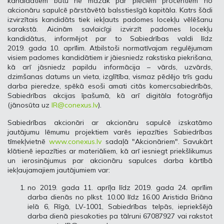
kandidātiem būtu ne mazāk par pieciem procentiem no
akcionāru sapulcē pārstāvētā balsstiesīgā kapitāla. Katrs šādi
izvirzītais kandidāts tiek iekļauts padomes locekļu vēlēšanu
sarakstā. Aicinām savlaicīgi izvirzīt padomes locekļu
kandidātus, informējot par to Sabiedrības valdi līdz
2019. gada 10. aprīlim. Atbilstoši normatīvajam regulējumam
visiem padomes kandidātiem ir jāiesniedz rakstiska piekrišana,
kā arī jāsniedz papildu informācija – vārds, uzvārds,
dzimšanas datums un vieta, izglītība, vismaz pēdējo trīs gadu
darba pieredze, spēkā esoši amati citās komercsabiedrībās,
Sabiedrības akcijas īpašumā, kā arī digitāla fotogrāfija
(jānosūta uz
IR@conexus.lv
).
Sabiedrības akcionāri ar akcionāru sapulcē izskatāmo
jautājumu lēmumu projektiem varēs iepazīties Sabiedrības
tīmekļvietnē
www.conexus.lv
sadaļā "Akcionāriem". Savukārt
klātienē iepazīties ar materiāliem, kā arī iesniegt priekšlikumus
un ierosinājumus par akcionāru sapulces darba kārtībā
iekļaujamajiem jautājumiem var:
no 2019. gada 11. aprīļa līdz 2019. gada 24. aprīlim
darba dienās no plkst. 10.00 līdz 16.00 Aristida Briāna
ielā 6, Rīgā, LV-1001, Sabiedrības telpās, iepriekšējā
darba dienā piesakoties pa tālruni 67087927 vai rakstot