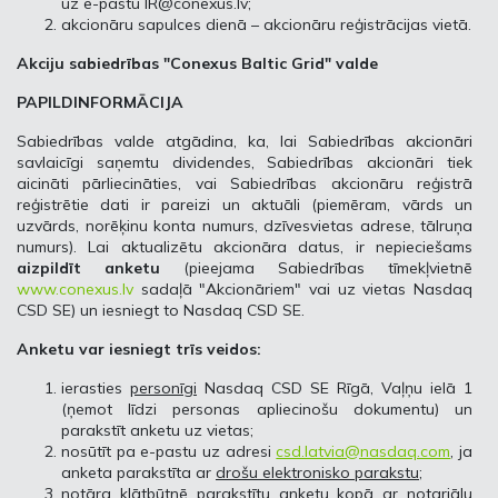
uz e-pastu
IR@conexus.lv
;
akcionāru sapulces dienā – akcionāru reģistrācijas vietā.
Akciju sabiedrības "Conexus Baltic Grid" valde
PAPILDINFORMĀCIJA
Sabiedrības valde atgādina, ka, lai Sabiedrības akcionāri
savlaicīgi saņemtu dividendes, Sabiedrības akcionāri tiek
aicināti pārliecināties, vai Sabiedrības akcionāru reģistrā
reģistrētie dati ir pareizi un aktuāli (piemēram, vārds un
uzvārds, norēķinu konta numurs, dzīvesvietas adrese, tālruņa
numurs). Lai aktualizētu akcionāra datus, ir nepieciešams
aizpildīt anketu
(pieejama Sabiedrības tīmekļvietnē
www.conexus.lv
sadaļā "Akcionāriem" vai uz vietas Nasdaq
CSD SE) un iesniegt to Nasdaq CSD SE.
Anketu var iesniegt trīs veidos:
ierasties
personīgi
Nasdaq CSD SE Rīgā, Vaļņu ielā 1
(ņemot līdzi personas apliecinošu dokumentu) un
parakstīt anketu uz vietas;
nosūtīt pa e-pastu uz adresi
csd.latvia@nasdaq.com
, ja
anketa parakstīta ar
drošu elektronisko parakstu
;
notāra klātbūtnē
parakstītu anketu kopā ar notariālu