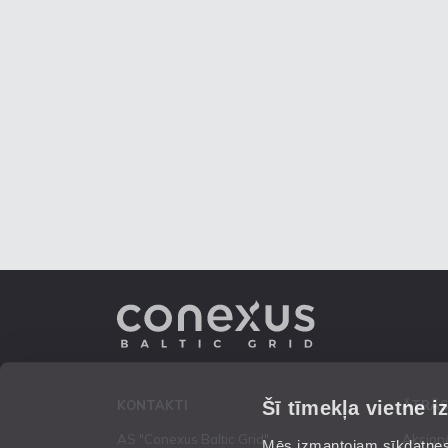
Šī tīmekļa vietne i
KONTAKTI
ĀTRĀS
AS "Conexus Baltic Grid"
Akcion
Mēs izmantojam sīkdatnes 