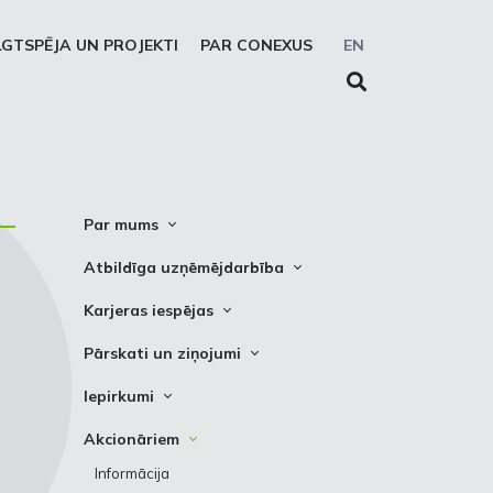
LGTSPĒJA UN PROJEKTI
PAR CONEXUS
EN
Par mums
Conexus vizītkarte
Atbildīga uzņēmējdarbība
Misija. Vīzija. Vērtības
Cel trauksmi
Karjeras iespējas
Vidēja termiņa stratēģija
Privātuma atruna
Vakances
Pārskati un ziņojumi
Akcionāru struktūra
Sīkdatņu deklarēšana
Kādēļ izvēlēties strādāt Conexus
Attīstības plāni
Iepirkumi
Struktūra
Prakses iespējas
Finanšu pārskati
Iepirkumi
Padome
Akcionāriem
PSO ziņojumi
Izsoles
Valde
Informācija