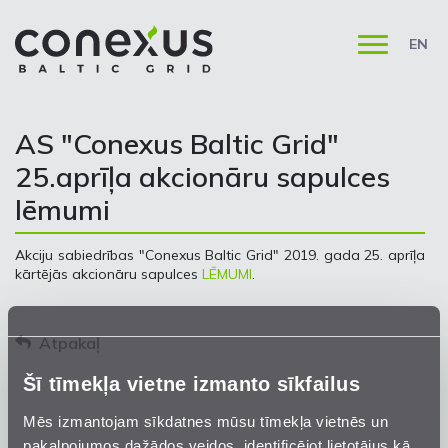
EN
AS "Conexus Baltic Grid"
25.aprīļa akcionāru sapulces
lēmumi
Akciju sabiedrības "Conexus Baltic Grid" 2019. gada 25. aprīļa
kārtējās akcionāru sapulces
LĒMUMI
.
Atpakaļ
Šī tīmekļa vietne izmanto sīkfailus
Mēs izmantojam sīkdatnes mūsu tīmekļa vietnēs un
pakalpojumos dažādos veidos, identificējot lietotājus kā