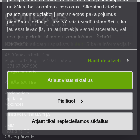
unikālas, bet anonīmas personas. Sīkdatņu lietošana
palīdz mums uzlabot jums sniegtos pakalpojumus,
piemēram, neļaujot jums vēlreiz ievadīt informāciju, ko
jau esat ievadījis, un ļauj tīmekļa vietnei atcerēties, vai
esat jau piekritis sīkdatņu izmantošanai. Šobrīd
izmantoto sīkdatņu apraksts ir
šeit
. Sīkāka informācija ir
KONTAKTI
mūsu
Privātuma atrunā
.
AS "Conexus Baltic Grid"
Rādīt detalizēti
Stigu iela 14, Rīga, LV-1021, Latvija
+371 67 087 900
info@conexus.lv
Atļaut visus sīkfailus
ĀTRĀS SAITES
Akcionāriem
Iepirkumi
Pielāgot
Vakances
TIRGUS INFORMĀCIJA
Atļaut tikai nepieciešamos sīkfailus
UMM
Inčukalna PGK
Gāzes pārvade