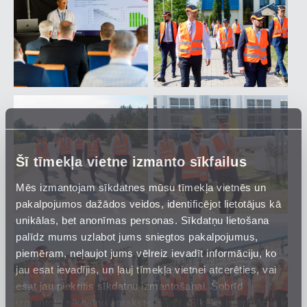
Šī tīmekļa vietne izmanto sīkfailus
Mēs izmantojam sīkdatnes mūsu tīmekļa vietnēs un
pakalpojumos dažādos veidos, identificējot lietotājus kā
unikālas, bet anonīmas personas. Sīkdatņu lietošana
palīdz mums uzlabot jums sniegtos pakalpojumus,
piemēram, neļaujot jums vēlreiz ievadīt informāciju, ko
jau esat ievadījis, un ļauj tīmekļa vietnei atcerēties, vai
esat jau piekritis sīkdatņu izmantošanai. Šobrīd
izmantoto sīkdatņu apraksts ir
šeit
. Sīkāka informācija ir