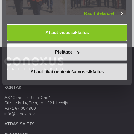
mūsu
Privātuma atrunā
.
Rādīt detalizēti
Atļaut visus sīkfailus
Pielāgot
Atļaut tikai nepieciešamos sīkfailus
KONTAKTI
AS "Conexus Baltic Grid"
Stigu iela 14, Rīga, LV-1021, Latvija
+371 67 087 900
info@conexus.lv
ĀTRĀS SAITES