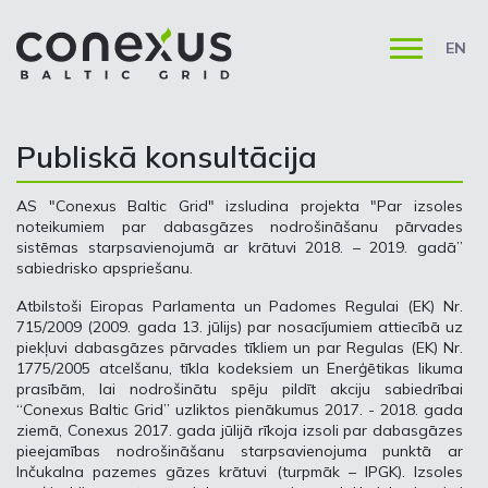
EN
Publiskā konsultācija
AS "Conexus Baltic Grid" izsludina projekta "Par izsoles
noteikumiem par dabasgāzes nodrošināšanu pārvades
sistēmas starpsavienojumā ar krātuvi 2018. – 2019. gadā”
sabiedrisko apspriešanu.
Atbilstoši Eiropas Parlamenta un Padomes Regulai (EK) Nr.
715/2009 (2009. gada 13. jūlijs) par nosacījumiem attiecībā uz
piekļuvi dabasgāzes pārvades tīkliem un par Regulas (EK) Nr.
1775/2005 atcelšanu, tīkla kodeksiem un Enerģētikas likuma
prasībām, lai nodrošinātu spēju pildīt akciju sabiedrībai
“Conexus Baltic Grid” uzliktos pienākumus 2017. - 2018. gada
ziemā, Conexus 2017. gada jūlijā rīkoja izsoli par dabasgāzes
pieejamības nodrošināšanu starpsavienojuma punktā ar
Inčukalna pazemes gāzes krātuvi (turpmāk – IPGK). Izsoles