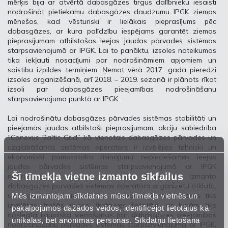
mērķis bija ar atvērtā dabasgāzes tirgus dalībnieku iesaisti
nodrošināt pietiekamu dabasgāzes daudzumu IPGK ziemas
mēnešos, kad vēsturiski ir lielākais pieprasījums pēc
dabasgāzes, ar kura palīdzību iespējams garantēt ziemas
pieprasījumam atbilstošas ieejas jaudas pārvades sistēmas
starpsavienojumā ar IPGK. Lai to panāktu, izsoles noteikumos
tika iekļauti nosacījumi par nodrošināmiem apjomiem un
saistību izpildes termiņiem. Ņemot vērā 2017. gada pieredzi
izsoles organizēšanā, arī 2018. – 2019. sezonā ir plānots rīkot
izsoli par dabasgāzes pieejamības nodrošināšanu
starpsavienojuma punktā ar IPGK.
Lai nodrošinātu dabasgāzes pārvades sistēmas stabilitāti un
pieejamās jaudas atbilstoši pieprasījumam, akciju sabiedrība
“Conexus Baltic Grid” kā vienotais dabasgāzes pārvades un
uzglabāšanas sistēmas operators ir izvēlējies tehniski un
ekonomiski pamatotāko risinājumu nepieciešamās ieejas
jaudas pārvades sistēmas starpsavienojumā ar IPGK
Šī tīmekļa vietne izmanto sīkfailus
nodrošināšanai ziemas sezonā. Risinājums izmanto
dabasgāzes pārvades sistēmas operatora organizētu atklātu,
Mēs izmantojam sīkdatnes mūsu tīmekļa vietnēs un
uz tirgus principiem balstītu procedūru, kuras ietvaros tiks
izvēlētas trešās puses (krātuves lietotāji), ar kurām tiks
pakalpojumos dažādos veidos, identificējot lietotājus kā
noslēgta līgumiska vienošanās par dabasgāzes pieejamības
unikālas, bet anonīmas personas. Sīkdatņu lietošana
nodrošināšanu pārvades sistēmas starpsavienojumā ar IPGK,