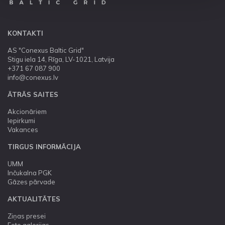
KONTAKTI
AS "Conexus Baltic Grid"
Stigu iela 14, Rīga, LV-1021, Latvija
+371 67 087 900
info@conexus.lv
ĀTRĀS SAITES
Akcionāriem
Iepirkumi
Vakances
TIRGUS INFORMĀCIJA
UMM
Inčukalna PGK
Gāzes pārvade
AKTUALITĀTES
Ziņas presei