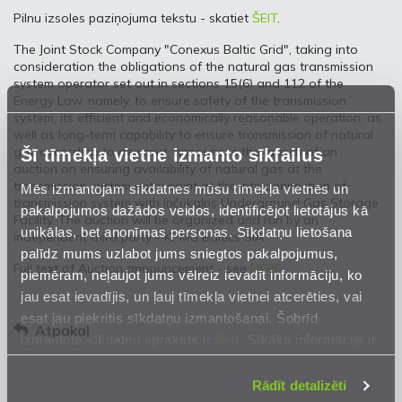
Pilnu izsoles paziņojuma tekstu - skatiet
ŠEIT
.
The Joint Stock Company "Conexus Baltic Grid", taking into
consideration the obligations of the natural gas transmission
system operator set out in sections 15(6) and 112 of the
Energy Law, namely, to ensure safety of the transmission
system, its efficient and economically reasonable operation, as
well as long-term capability to ensure transmission of natural
gas according to demand, announces the launch of an
Šī tīmekļa vietne izmanto sīkfailus
auction on ensuring availability of natural gas at the
transmission system entry point at the interconnection of
Mēs izmantojam sīkdatnes mūsu tīmekļa vietnēs un
transmission system with Inčukalns Underground Gas Storage
pakalpojumos dažādos veidos, identificējot lietotājus kā
Facility. The auction will be organized and run by an
unikālas, bet anonīmas personas. Sīkdatņu lietošana
independent third party - KPMG Baltics SIA.
palīdz mums uzlabot jums sniegtos pakalpojumus,
Full text of Auction announcement - see
HERE
.
piemēram, neļaujot jums vēlreiz ievadīt informāciju, ko
jau esat ievadījis, un ļauj tīmekļa vietnei atcerēties, vai
esat jau piekritis sīkdatņu izmantošanai. Šobrīd
Atpakaļ
izmantoto sīkdatņu apraksts ir
šeit
. Sīkāka informācija ir
mūsu
Privātuma atrunā
.
Rādīt detalizēti