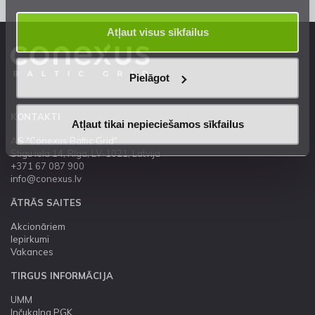
Atļaut visus sīkfailus
Pielāgot
KONTAKTI
Atļaut tikai nepieciešamos sīkfailus
AS "Conexus Baltic Grid"
Stigu iela 14, Rīga, LV-1021, Latvija
+371 67 087 900
info@conexus.lv
ĀTRĀS SAITES
Akcionāriem
Iepirkumi
Vakances
TIRGUS INFORMĀCIJA
UMM
Inčukalna PGK