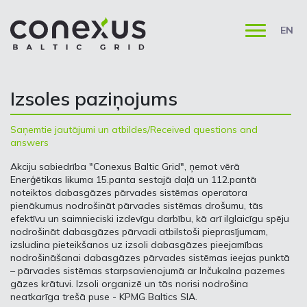
EN
Izsoles paziņojums
Saņemtie jautājumi un atbildes/Received questions and
answers
Akciju sabiedrība "Conexus Baltic Grid", ņemot vērā
Enerģētikas likuma 15.panta sestajā daļā un 112.pantā
noteiktos dabasgāzes pārvades sistēmas operatora
pienākumus nodrošināt pārvades sistēmas drošumu, tās
efektīvu un saimnieciski izdevīgu darbību, kā arī ilglaicīgu spēju
nodrošināt dabasgāzes pārvadi atbilstoši pieprasījumam,
izsludina pieteikšanos uz izsoli dabasgāzes pieejamības
nodrošināšanai dabasgāzes pārvades sistēmas ieejas punktā
– pārvades sistēmas starpsavienojumā ar Inčukalna pazemes
gāzes krātuvi. Izsoli organizē un tās norisi nodrošina
neatkarīga trešā puse - KPMG Baltics SIA.