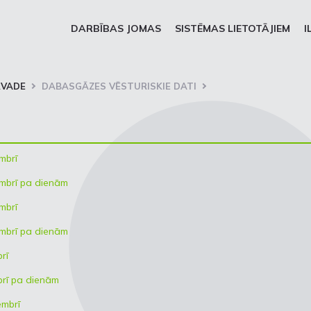
DARBĪBAS JOMAS
SISTĒMAS LIETOTĀJIEM
I
RVADE
DABASGĀZES VĒSTURISKIE DATI
mbrī
mbrī pa dienām
mbrī
mbrī pa dienām
rī
brī pa dienām
embrī