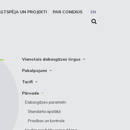
LGTSPĒJA UN PROJEKTI
PAR CONEXUS
EN
Vienotais dabasgāzes tirgus
Vienotās zonas platforma
Pakalpojumi
Sistēmas lietotāji
Pārvade
Tarifi
Prezentācijas
Uzglabāšana
Pārvade
Pārvade
Solidaritātes uzglabāšanas
Uzglabāšana
Dabasgāzes parametri
pakalpojums
Standarta apstākļi
REMIT ziņošanas pakalpojums
Prasības un kontrole
EIC LIO